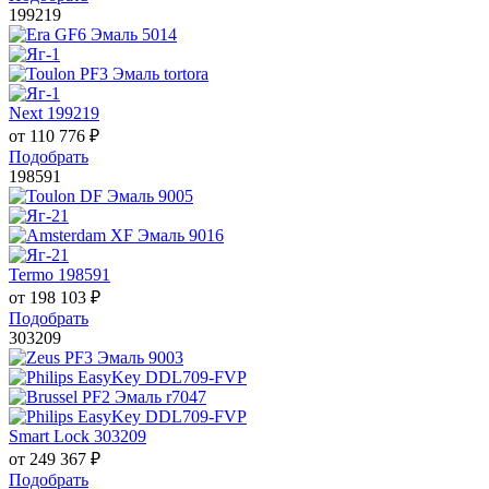
199219
Next 199219
от
110 776
₽
Подобрать
198591
Termo 198591
от
198 103
₽
Подобрать
303209
Smart Lock 303209
от
249 367
₽
Подобрать