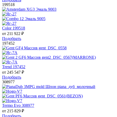
199518
Color 199518
от
211 922
₽
Подобрать
197452
Trend 197452
от
245 547
₽
Подобрать
308977
Termo Evo 308977
от
215 829
₽
Подобрать