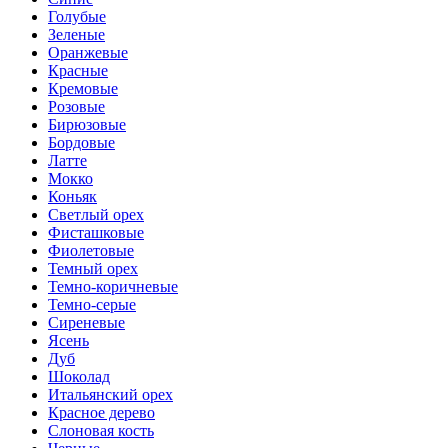
Голубые
Зеленые
Оранжевые
Красные
Кремовые
Розовые
Бирюзовые
Бордовые
Латте
Мокко
Коньяк
Светлый орех
Фисташковые
Фиолетовые
Темный орех
Темно-коричневые
Темно-серые
Сиреневые
Ясень
Дуб
Шоколад
Итальянский орех
Красное дерево
Слоновая кость