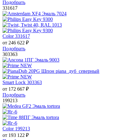
Подобрать
331617
Color 331617
от
246 622
₽
Подобрать
303363
Smart Lock 303363
от
172 667
₽
Подобрать
199213
Color 199213
от
193 122
₽