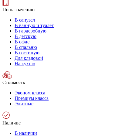
По назначению
В санузел
В ванную и туалет
В гардеробную
В детскую
В офис
В спальню
В гостиную
Для кладовой
На кухню
Стоимость
Эконом класса
Премиум класса
Элитные
Наличие
В наличии