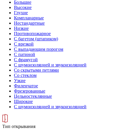
Большие
Высокие
Глухие
Компланарные
Нестандартные
Низкие
Противопожарное
С багетом (штапиком)
С врезкой
С выпадающим порогом
С патиной
С фрамугой
С шумоизоляцией и звукоизоляцией
Со скрытыми петлями
Со стеклом
Узкие
Филенчатое
Фрезерованные
Цельностеклянные
Широкие
С шумоизоляцией и звукоизоляцией
Тип открывания