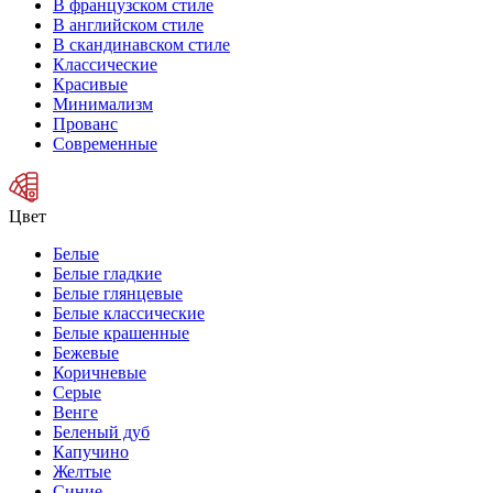
В французском стиле
В английском стиле
В скандинавском стиле
Классические
Красивые
Минимализм
Прованс
Современные
Цвет
Белые
Белые гладкие
Белые глянцевые
Белые классические
Белые крашенные
Бежевые
Коричневые
Серые
Венге
Беленый дуб
Капучино
Желтые
Синие