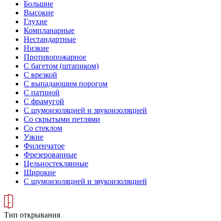
Большие
Высокие
Глухие
Компланарные
Нестандартные
Низкие
Противопожарное
С багетом (штапиком)
С врезкой
С выпадающим порогом
С патиной
С фрамугой
С шумоизоляцией и звукоизоляцией
Со скрытыми петлями
Со стеклом
Узкие
Филенчатое
Фрезерованные
Цельностеклянные
Широкие
С шумоизоляцией и звукоизоляцией
Тип открывания