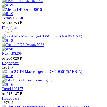
Termo 198546
от
218 253
₽
Подобрать
198209
Next 198209
от
200 026
₽
Подобрать
198177
Trend 198177
от
217 147
₽
Подобрать
197842