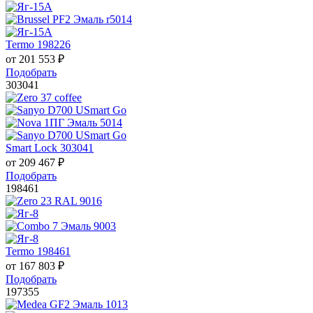
Termo 198226
от
201 553
₽
Подобрать
303041
Smart Lock 303041
от
209 467
₽
Подобрать
198461
Termo 198461
от
167 803
₽
Подобрать
197355