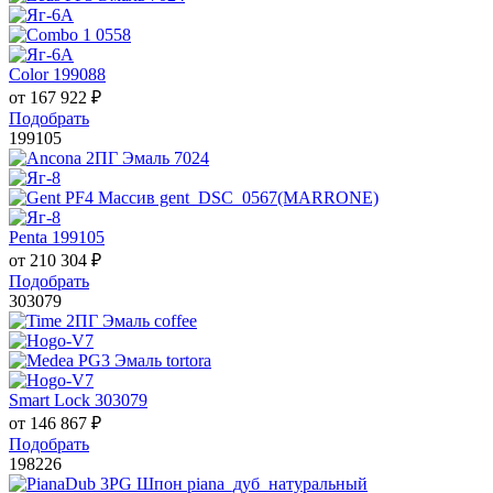
Color 199088
от
167 922
₽
Подобрать
199105
Penta 199105
от
210 304
₽
Подобрать
303079
Smart Lock 303079
от
146 867
₽
Подобрать
198226