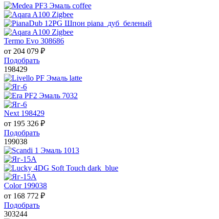
Termo Evo 308686
от
204 079
₽
Подобрать
198429
Next 198429
от
195 326
₽
Подобрать
199038
Color 199038
от
168 772
₽
Подобрать
303244