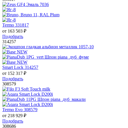
Termo 331817
от
163 503
₽
Подобрать
314257
Smart Lock 314257
от
152 317
₽
Подобрать
308579
Termo Evo 308579
от
218 929
₽
Подобрать
308686