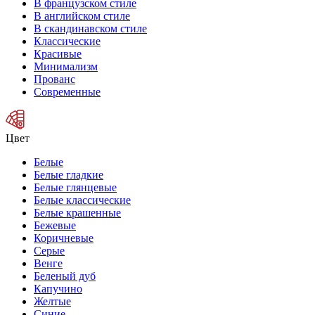
В французском стиле
В английском стиле
В скандинавском стиле
Классические
Красивые
Минимализм
Прованс
Современные
Цвет
Белые
Белые гладкие
Белые глянцевые
Белые классические
Белые крашенные
Бежевые
Коричневые
Серые
Венге
Беленый дуб
Капучино
Желтые
Синие