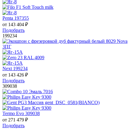
Penta 197355
от
143 404
₽
Подобрать
199234
Next 199234
от
143 426
₽
Подобрать
309038
Termo Evo 309038
от
271 479
₽
Подобрать