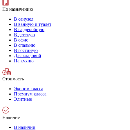
По назначению
В санузел
В ванную и туалет
В гардеробную
В детскую
В офис
В спальню
В гостиную
Для кладовой
На кухню
Стоимость
Эконом класса
Премиум класса
Элитные
Наличие
В наличии