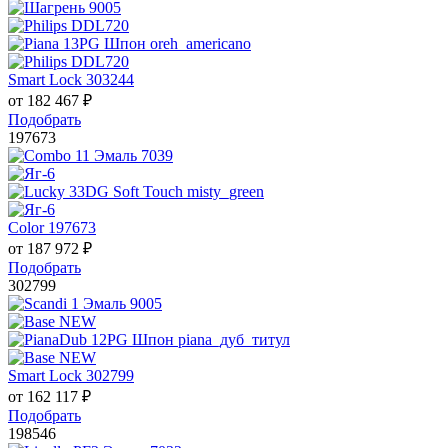
Smart Lock 303244
от
182 467
₽
Подобрать
197673
Color 197673
от
187 972
₽
Подобрать
302799
Smart Lock 302799
от
162 117
₽
Подобрать
198546