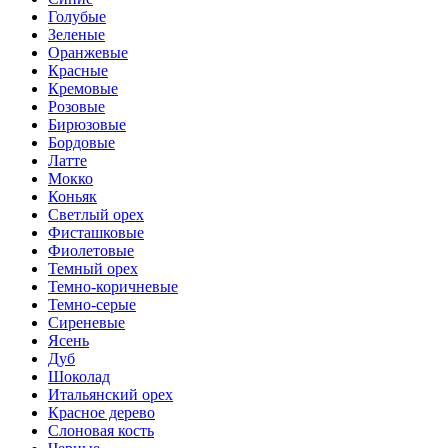
Голубые
Зеленые
Оранжевые
Красные
Кремовые
Розовые
Бирюзовые
Бордовые
Латте
Мокко
Коньяк
Светлый орех
Фисташковые
Фиолетовые
Темный орех
Темно-коричневые
Темно-серые
Сиреневые
Ясень
Дуб
Шоколад
Итальянский орех
Красное дерево
Слоновая кость