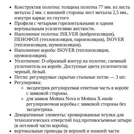
Конструктив полотна: толщина полотна 77 мм. из листа
металла 2 мм. с внешней стороны лист металла 2,5 мм.,
изнутри каркас из гнутого
Профиля с четырьмя горизонтальными и одним
вертикальным усилителями жесткости.
Наполнение полотна: ISILVER (виброизоляция),
ПЕНОФОЛ (теплоизоляция, пароизоляция), ISOVER
(теплоизоляция, шумоизоляция).
Наполнение короба: ISOVER (теплоизоляция,
шумоизоляция).
Уплотнение: D-образный контур на полотне, съемный
уплотнитель на коробе. Доступные цвета уплотнителя:
черный, белый.
Петли: регулирумые скрытые стальные петли — 3 шт.
Регулировка:
эксцентрик регулируемая ответная часть в коробе
с замковой стороны.
для замков Mottura Nova и Mottura X-mode
регулировочная коробка с замковой стороны без
эксцентрика.
Декоративные элементы: хромированные втулки для
технологических отверстий под противосъемные штыри
(в петлевой части короба),
вертикальные приводы (в верхней и нижней части