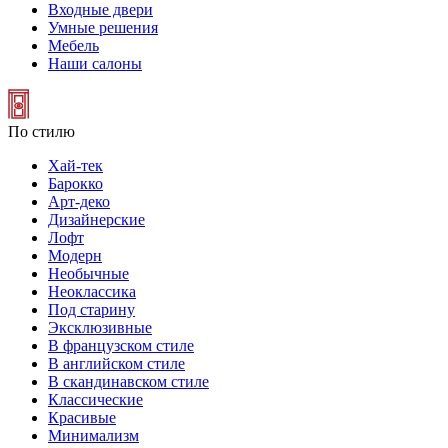
Входные двери
Умные решения
Мебель
Наши салоны
По стилю
Хай-тек
Барокко
Арт-деко
Дизайнерские
Лофт
Модерн
Необычные
Неоклассика
Под старину
Эксклюзивные
В французском стиле
В английском стиле
В скандинавском стиле
Классические
Красивые
Минимализм