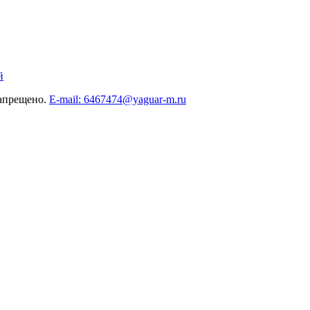
й
запрещено.
E-mail: 6467474@yaguar-m.ru