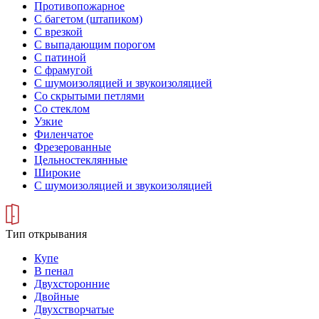
Противопожарное
С багетом (штапиком)
С врезкой
С выпадающим порогом
С патиной
С фрамугой
С шумоизоляцией и звукоизоляцией
Со скрытыми петлями
Со стеклом
Узкие
Филенчатое
Фрезерованные
Цельностеклянные
Широкие
С шумоизоляцией и звукоизоляцией
Тип открывания
Купе
В пенал
Двухсторонние
Двойные
Двухстворчатые