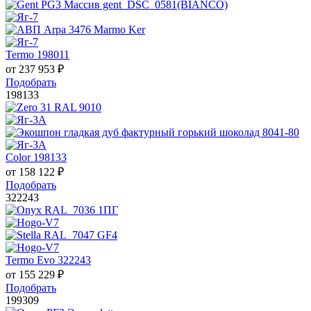
Termo 198011
от
237 953
₽
Подобрать
198133
Color 198133
от
158 122
₽
Подобрать
322243
Termo Evo 322243
от
155 229
₽
Подобрать
199309