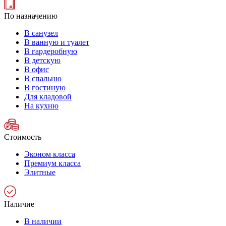
По назначению
В санузел
В ванную и туалет
В гардеробную
В детскую
В офис
В спальню
В гостиную
Для кладовой
На кухню
Стоимость
Эконом класса
Премиум класса
Элитные
Наличие
В наличии