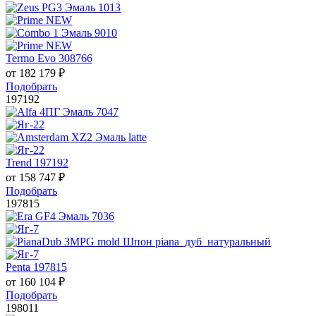
Termo Evo 308766
от
182 179
₽
Подобрать
197192
Trend 197192
от
158 747
₽
Подобрать
197815
Penta 197815
от
160 104
₽
Подобрать
198011