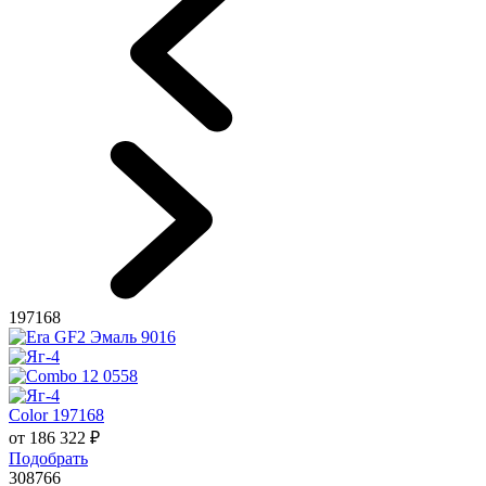
197168
Color 197168
от
186 322
₽
Подобрать
308766