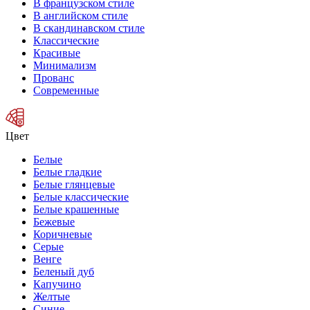
В французском стиле
В английском стиле
В скандинавском стиле
Классические
Красивые
Минимализм
Прованс
Современные
Цвет
Белые
Белые гладкие
Белые глянцевые
Белые классические
Белые крашенные
Бежевые
Коричневые
Серые
Венге
Беленый дуб
Капучино
Желтые
Синие