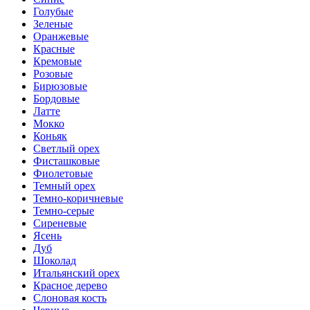
Голубые
Зеленые
Оранжевые
Красные
Кремовые
Розовые
Бирюзовые
Бордовые
Латте
Мокко
Коньяк
Светлый орех
Фисташковые
Фиолетовые
Темный орех
Темно-коричневые
Темно-серые
Сиреневые
Ясень
Дуб
Шоколад
Итальянский орех
Красное дерево
Слоновая кость