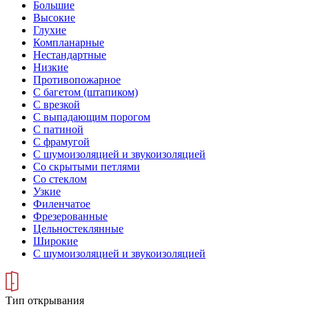
Большие
Высокие
Глухие
Компланарные
Нестандартные
Низкие
Противопожарное
С багетом (штапиком)
С врезкой
С выпадающим порогом
С патиной
С фрамугой
С шумоизоляцией и звукоизоляцией
Со скрытыми петлями
Со стеклом
Узкие
Филенчатое
Фрезерованные
Цельностеклянные
Широкие
С шумоизоляцией и звукоизоляцией
Тип открывания