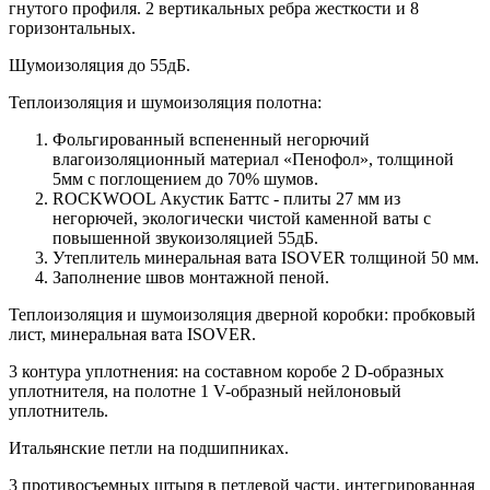
гнутого профиля. 2 вертикальных ребра жесткости и 8
горизонтальных.
Шумоизоляция до 55дБ.
Теплоизоляция и шумоизоляция полотна:
Фольгированный вспененный негорючий
влагоизоляционный материал «Пенофол», толщиной
5мм с поглощением до 70% шумов.
ROCKWOOL Акустик Баттс - плиты 27 мм из
негорючей, экологически чистой каменной ваты с
повышенной звукоизоляцией 55дБ.
Утеплитель минеральная вата ISOVER толщиной 50 мм.
Заполнение швов монтажной пеной.
Теплоизоляция и шумоизоляция дверной коробки: пробковый
лист, минеральная вата ISOVER.
3 контура уплотнения: на составном коробе 2 D-образных
уплотнителя, на полотне 1 V-образный нейлоновый
уплотнитель.
Итальянские петли на подшипниках.
3 противосъемных штыря в петлевой части, интегрированная