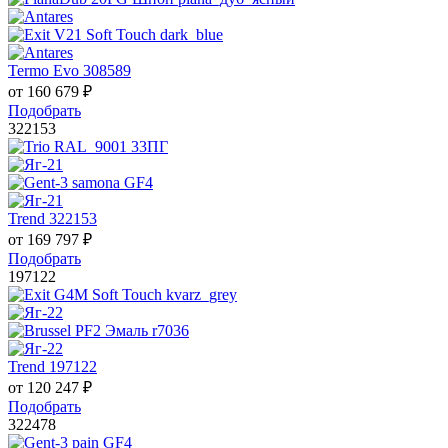
Termo Evo 308589
от
160 679
₽
Подобрать
322153
Trend 322153
от
169 797
₽
Подобрать
197122
Trend 197122
от
120 247
₽
Подобрать
322478