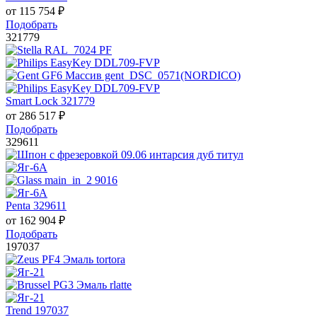
от
115 754
₽
Подобрать
321779
Smart Lock 321779
от
286 517
₽
Подобрать
329611
Penta 329611
от
162 904
₽
Подобрать
197037
Trend 197037