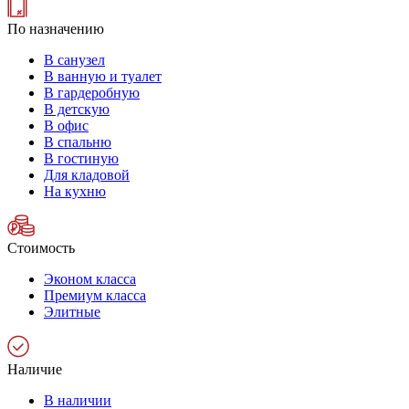
По назначению
В санузел
В ванную и туалет
В гардеробную
В детскую
В офис
В спальню
В гостиную
Для кладовой
На кухню
Стоимость
Эконом класса
Премиум класса
Элитные
Наличие
В наличии