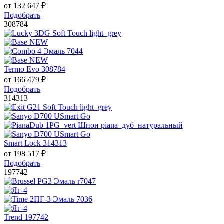
от
132 647
₽
Подобрать
308784
Termo Evo 308784
от
166 479
₽
Подобрать
314313
Smart Lock 314313
от
198 517
₽
Подобрать
197742
Trend 197742