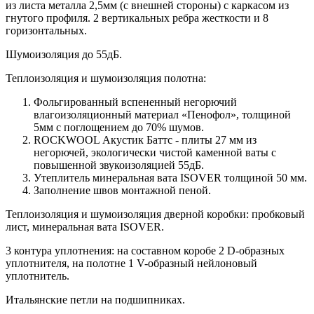
из листа металла 2,5мм (с внешней стороны) c каркасом из
гнутого профиля. 2 вертикальных ребра жесткости и 8
горизонтальных.
Шумоизоляция до 55дБ.
Теплоизоляция и шумоизоляция полотна:
Фольгированный вспененный негорючий
влагоизоляционный материал «Пенофол», толщиной
5мм с поглощением до 70% шумов.
ROCKWOOL Акустик Баттс - плиты 27 мм из
негорючей, экологически чистой каменной ваты с
повышенной звукоизоляцией 55дБ.
Утеплитель минеральная вата ISOVER толщиной 50 мм.
Заполнение швов монтажной пеной.
Теплоизоляция и шумоизоляция дверной коробки: пробковый
лист, минеральная вата ISOVER.
3 контура уплотнения: на составном коробе 2 D-образных
уплотнителя, на полотне 1 V-образный нейлоновый
уплотнитель.
Итальянские петли на подшипниках.