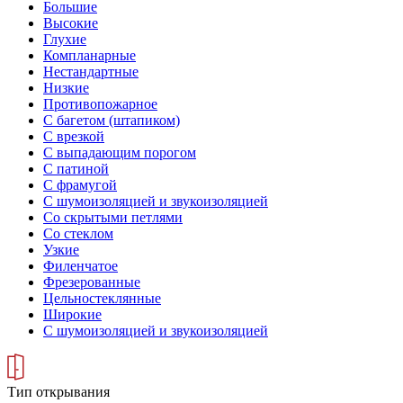
Большие
Высокие
Глухие
Компланарные
Нестандартные
Низкие
Противопожарное
С багетом (штапиком)
С врезкой
С выпадающим порогом
С патиной
С фрамугой
С шумоизоляцией и звукоизоляцией
Со скрытыми петлями
Со стеклом
Узкие
Филенчатое
Фрезерованные
Цельностеклянные
Широкие
С шумоизоляцией и звукоизоляцией
Тип открывания