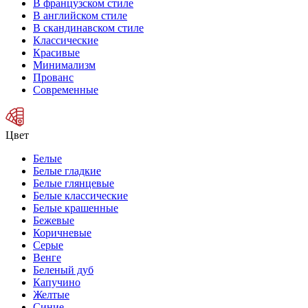
В французском стиле
В английском стиле
В скандинавском стиле
Классические
Красивые
Минимализм
Прованс
Современные
Цвет
Белые
Белые гладкие
Белые глянцевые
Белые классические
Белые крашенные
Бежевые
Коричневые
Серые
Венге
Беленый дуб
Капучино
Желтые
Синие