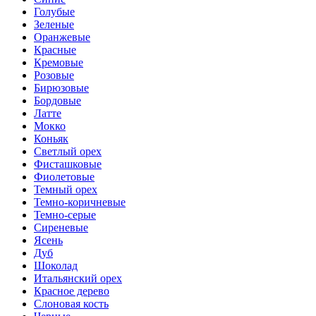
Голубые
Зеленые
Оранжевые
Красные
Кремовые
Розовые
Бирюзовые
Бордовые
Латте
Мокко
Коньяк
Светлый орех
Фисташковые
Фиолетовые
Темный орех
Темно-коричневые
Темно-серые
Сиреневые
Ясень
Дуб
Шоколад
Итальянский орех
Красное дерево
Слоновая кость