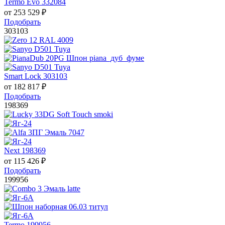
Termo Evo 332084
от
253 529
₽
Подобрать
303103
Smart Lock 303103
от
182 817
₽
Подобрать
198369
Next 198369
от
115 426
₽
Подобрать
199956
Termo 199956