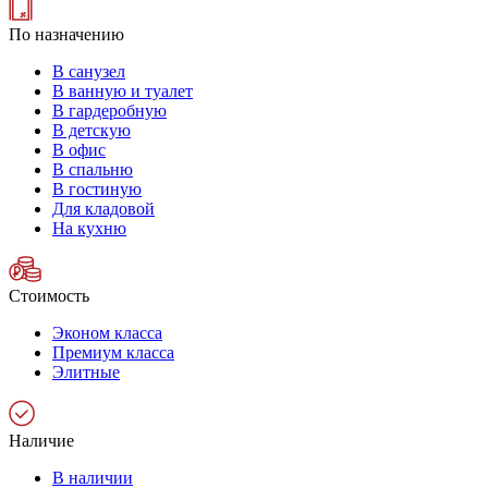
По назначению
В санузел
В ванную и туалет
В гардеробную
В детскую
В офис
В спальню
В гостиную
Для кладовой
На кухню
Стоимость
Эконом класса
Премиум класса
Элитные
Наличие
В наличии