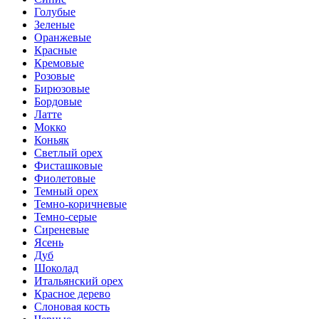
Голубые
Зеленые
Оранжевые
Красные
Кремовые
Розовые
Бирюзовые
Бордовые
Латте
Мокко
Коньяк
Светлый орех
Фисташковые
Фиолетовые
Темный орех
Темно-коричневые
Темно-серые
Сиреневые
Ясень
Дуб
Шоколад
Итальянский орех
Красное дерево
Слоновая кость