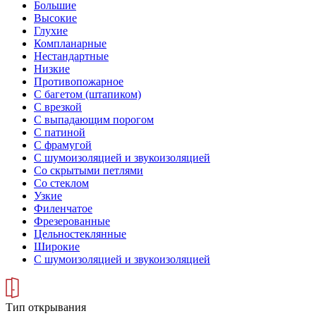
Большие
Высокие
Глухие
Компланарные
Нестандартные
Низкие
Противопожарное
С багетом (штапиком)
С врезкой
С выпадающим порогом
С патиной
С фрамугой
С шумоизоляцией и звукоизоляцией
Со скрытыми петлями
Со стеклом
Узкие
Филенчатое
Фрезерованные
Цельностеклянные
Широкие
С шумоизоляцией и звукоизоляцией
Тип открывания