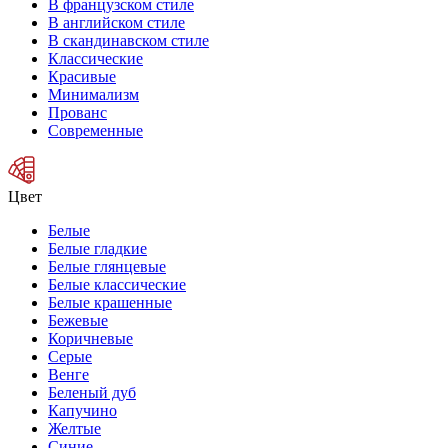
В французском стиле
В английском стиле
В скандинавском стиле
Классические
Красивые
Минимализм
Прованс
Современные
Цвет
Белые
Белые гладкие
Белые глянцевые
Белые классические
Белые крашенные
Бежевые
Коричневые
Серые
Венге
Беленый дуб
Капучино
Желтые
Синие