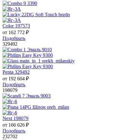
Color 197573
от
162 772
₽
Подобрать
329492
Penta 329492
от
192 604
₽
Подобрать
198079
Next 198079
от
166 626
₽
Подобрать
232702