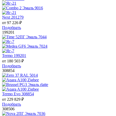
Next 201279
от
97 226
₽
Подобрать
199201
Termo 199201
от
180 503
₽
Подобрать
308854
Termo Evo 308854
от
229 829
₽
Подобрать
308506