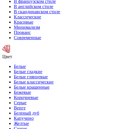
В французском стиле
В английском стиле
В скандинавском стиле
Классические
Красивые
Минимализм
Прованс
Современные
Цвет
Белые
Белые гладкие
Белые глянцевые
Белые классические
Белые крашенные
Бежевые
Коричневые
Серые
Венге
Беленый дуб
Капучино
Желтые
Синие