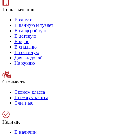
По назначению
В санузел
В ванную и туалет
В гардеробную
В детскую
В офис
В спальню
В гостиную
Для кладовой
На кухню
Стоимость
Эконом класса
Премиум класса
Элитные
Наличие
В наличии