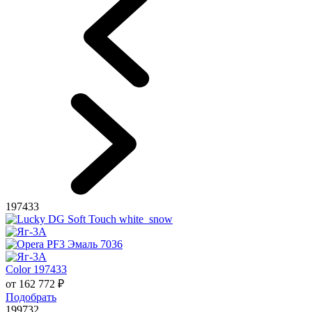
197433
Color 197433
от
162 772
₽
Подобрать
199732