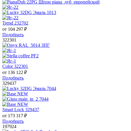
Trend 232702
от
104 297
₽
Подобрать
322301
Color 322301
от
136 122
₽
Подобрать
329437
Smart Lock 329437
от
173 317
₽
Подобрать
197924