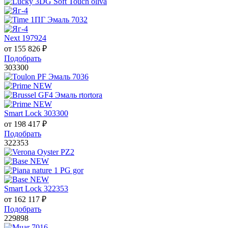
Next 197924
от
155 826
₽
Подобрать
303300
Smart Lock 303300
от
198 417
₽
Подобрать
322353
Smart Lock 322353
от
162 117
₽
Подобрать
229898