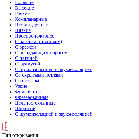
Большие
Высокие
Глухие
Компланарные
Нестандартные
Низкие
Противопожарное
С багетом (штапиком)
С врезкой
С выпадающим порогом
С патиной
С фрамугой
С шумоизоляцией и звукоизоляцией
Со скрытыми петлями
Со стеклом
Узкие
Филенчатое
Фрезерованные
Цельностеклянные
Широкие
С шумоизоляцией и звукоизоляцией
Тип открывания