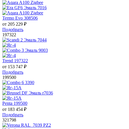
Termo Evo 308506
от
205 229
₽
Подобрать
197322
Trend 197322
от
153 747
₽
Подобрать
199500
Penta 199500
от
183 454
₽
Подобрать
321798