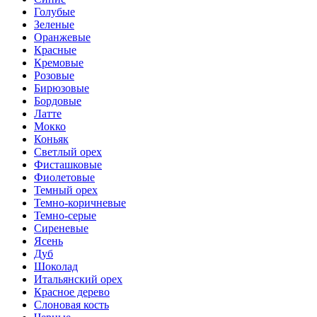
Голубые
Зеленые
Оранжевые
Красные
Кремовые
Розовые
Бирюзовые
Бордовые
Латте
Мокко
Коньяк
Светлый орех
Фисташковые
Фиолетовые
Темный орех
Темно-коричневые
Темно-серые
Сиреневые
Ясень
Дуб
Шоколад
Итальянский орех
Красное дерево
Слоновая кость