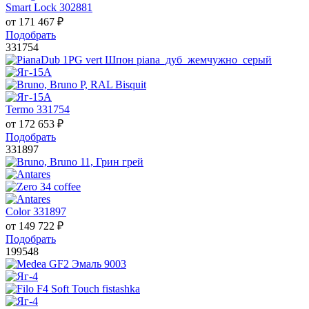
Smart Lock 302881
от
171 467
₽
Подобрать
331754
Termo 331754
от
172 653
₽
Подобрать
331897
Color 331897
от
149 722
₽
Подобрать
199548