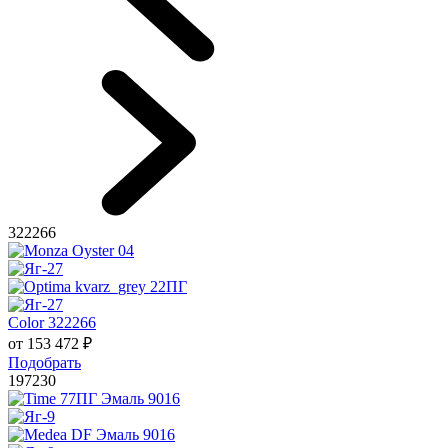
322266
Color 322266
от
153 472
₽
Подобрать
197230