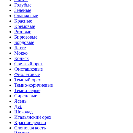
Голубые
Зеленые
Оранжевые
Красные
Кремовые
Розовые
Бирюзовые
Бордовые
Латте
Мокко
Коньяк
Светлый орех
Фисташковые
Фиолетовые
Темный орех
Темно-коричневые
Темно-серые
Сиреневые
Ясень
Дуб
Шоколад
Итальянский орех
Красное дерево
Слоновая кость