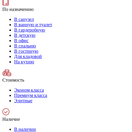
По назначению
В санузел
В ванную и туалет
В гардеробную
В детскую
В офис
В спальню
В гостиную
Для кладовой
На кухню
Стоимость
Эконом класса
Премиум класса
Элитные
Наличие
В наличии