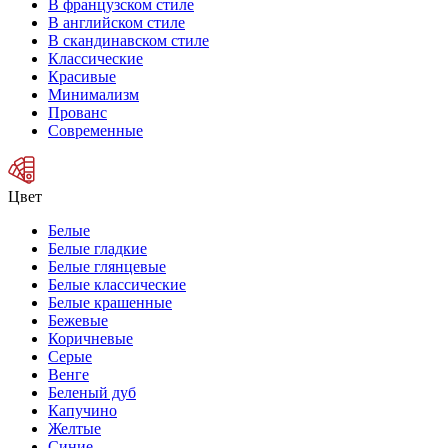
В французском стиле
В английском стиле
В скандинавском стиле
Классические
Красивые
Минимализм
Прованс
Современные
Цвет
Белые
Белые гладкие
Белые глянцевые
Белые классические
Белые крашенные
Бежевые
Коричневые
Серые
Венге
Беленый дуб
Капучино
Желтые
Синие