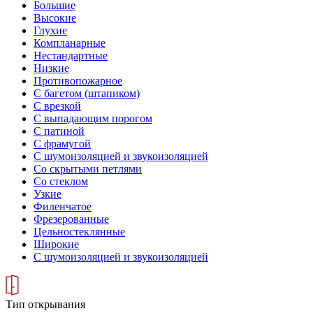
Большие
Высокие
Глухие
Компланарные
Нестандартные
Низкие
Противопожарное
С багетом (штапиком)
С врезкой
С выпадающим порогом
С патиной
С фрамугой
С шумоизоляцией и звукоизоляцией
Со скрытыми петлями
Со стеклом
Узкие
Филенчатое
Фрезерованные
Цельностеклянные
Широкие
С шумоизоляцией и звукоизоляцией
Тип открывания