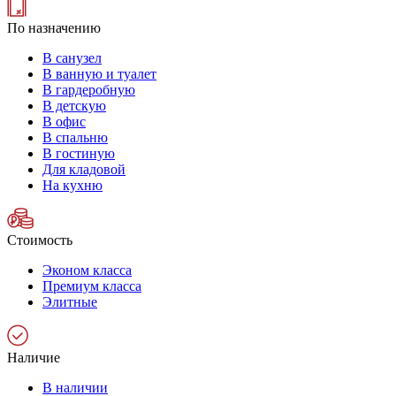
По назначению
В санузел
В ванную и туалет
В гардеробную
В детскую
В офис
В спальню
В гостиную
Для кладовой
На кухню
Стоимость
Эконом класса
Премиум класса
Элитные
Наличие
В наличии