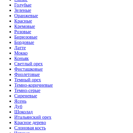
Голубые
Зеленые
Оранжевые
Красные
Кремовые
Розовые
Бирюзовые
Бордовые
Латте
Мокко
Коньяк
Светлый орех
Фисташковые
Фиолетовые
Темный орех
Темно-коричневые
Темно-серые
Сиреневые
Ясень
Дуб
Шоколад
Итальянский орех
Красное дерево
Слоновая кость