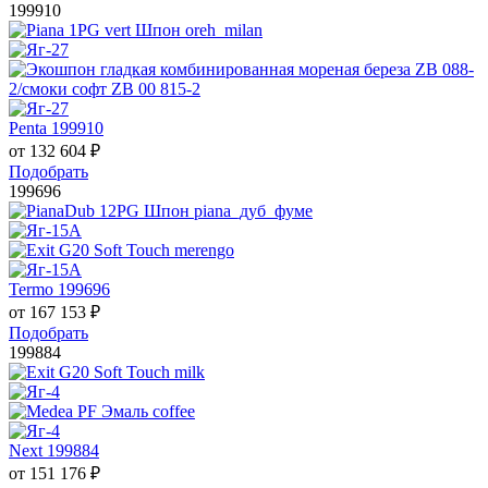
199910
Penta 199910
от
132 604
₽
Подобрать
199696
Termo 199696
от
167 153
₽
Подобрать
199884
Next 199884
от
151 176
₽