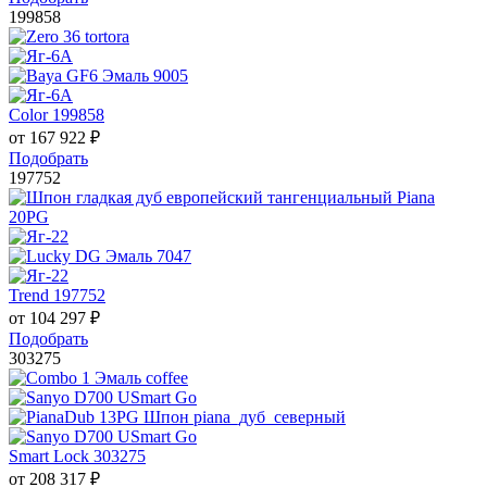
199858
Color 199858
от
167 922
₽
Подобрать
197752
Trend 197752
от
104 297
₽
Подобрать
303275
Smart Lock 303275
от
208 317
₽