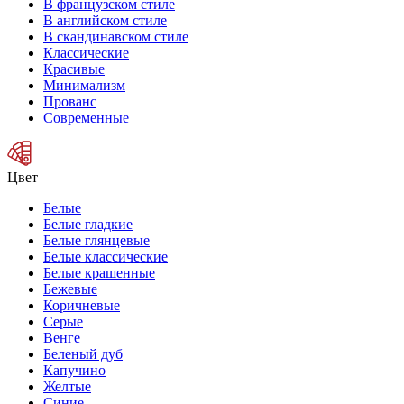
В французском стиле
В английском стиле
В скандинавском стиле
Классические
Красивые
Минимализм
Прованс
Современные
Цвет
Белые
Белые гладкие
Белые глянцевые
Белые классические
Белые крашенные
Бежевые
Коричневые
Серые
Венге
Беленый дуб
Капучино
Желтые
Синие