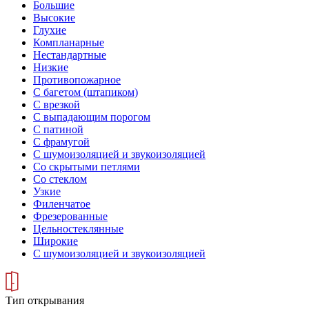
Большие
Высокие
Глухие
Компланарные
Нестандартные
Низкие
Противопожарное
С багетом (штапиком)
С врезкой
С выпадающим порогом
С патиной
С фрамугой
С шумоизоляцией и звукоизоляцией
Со скрытыми петлями
Со стеклом
Узкие
Филенчатое
Фрезерованные
Цельностеклянные
Широкие
С шумоизоляцией и звукоизоляцией
Тип открывания