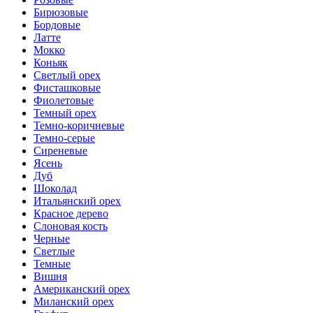
Бирюзовые
Бордовые
Латте
Мокко
Коньяк
Светлый орех
Фисташковые
Фиолетовые
Темный орех
Темно-коричневые
Темно-серые
Сиреневые
Ясень
Дуб
Шоколад
Итальянский орех
Красное дерево
Слоновая кость
Черные
Светлые
Темные
Вишня
Американский орех
Миланский орех