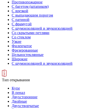
Противопожарное
С багетом (штапиком)
С врезкой
С выпадающим порогом
С патиной
С фрамугой
С шумоизоляцией и звукоизоляцией
Со скрытыми петлями
Со стеклом
Узкие
Филенчатое
Фрезерованные
Цельностеклянные
Широкие
С шумоизоляцией и звукоизоляцией
Тип открывания
Купе
В пенал
Двухсторонние
Двойные
Двухстворчатые