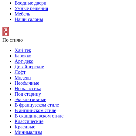
Входные двери
Умные решения
Мебель
Наши салоны
По стилю
Хай-тек
Барокко
Арт-деко
Дизайнерские
Лофт
Модерн
Необычные
Неоклассика
Под старину
Эксклюзивные
В французском стиле
В английском стиле
В скандинавском стиле
Классические
Красивые
Минимализм