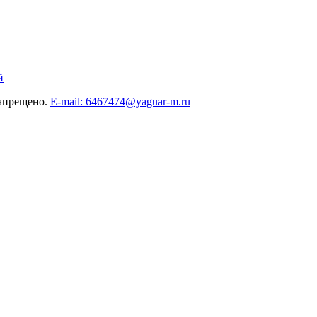
й
запрещено.
E-mail: 6467474@yaguar-m.ru