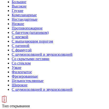
Большие
Высокие
Глухие
Компланарные
Нестандартные
Низкие
Противопожарное
С багетом (штапиком)
С врезкой
С выпадающим порогом
С патиной
С фрамугой
С шумоизоляцией и звукоизоляцией
Со скрытыми петлями
Со стеклом
Узкие
Филенчатое
Фрезерованные
Цельностеклянные
Широкие
С шумоизоляцией и звукоизоляцией
Тип открывания