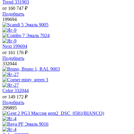
Trend 331903
от
160 747
₽
Подобрать
199694
Next 199694
от
161 176
₽
Подобрать
332044
Color 332044
от
149 172
₽
Подобрать
299895