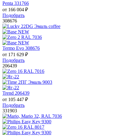
Penta 331766
от
166 004
₽
Подобрать
308676
Termo Evo 308676
от
171 629
₽
Подобрать
206439
Trend 206439
от
105 447
₽
Подобрать
331903