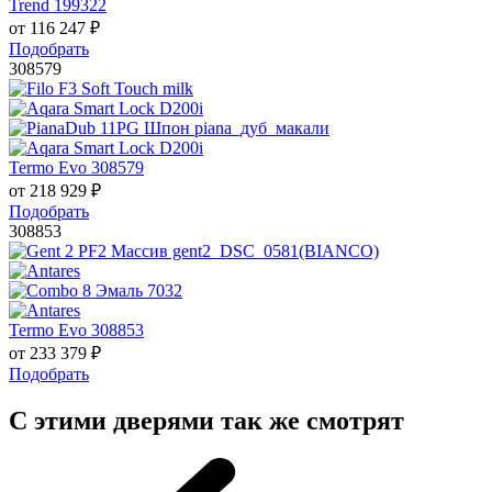
Trend 199322
от
116 247
₽
Подобрать
308579
Termo Evo 308579
от
218 929
₽
Подобрать
308853
Termo Evo 308853
от
233 379
₽
Подобрать
С этими дверями так же смотрят