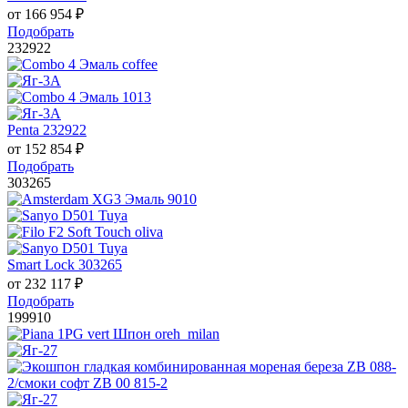
от
166 954
₽
Подобрать
232922
Penta 232922
от
152 854
₽
Подобрать
303265
Smart Lock 303265
от
232 117
₽
Подобрать
199910