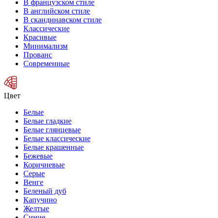
В французском стиле
В английском стиле
В скандинавском стиле
Классические
Красивые
Минимализм
Прованс
Современные
Цвет
Белые
Белые гладкие
Белые глянцевые
Белые классические
Белые крашенные
Бежевые
Коричневые
Серые
Венге
Беленый дуб
Капучино
Желтые
Синие