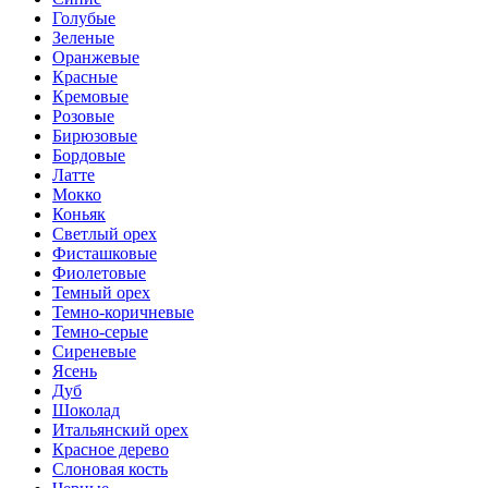
Голубые
Зеленые
Оранжевые
Красные
Кремовые
Розовые
Бирюзовые
Бордовые
Латте
Мокко
Коньяк
Светлый орех
Фисташковые
Фиолетовые
Темный орех
Темно-коричневые
Темно-серые
Сиреневые
Ясень
Дуб
Шоколад
Итальянский орех
Красное дерево
Слоновая кость