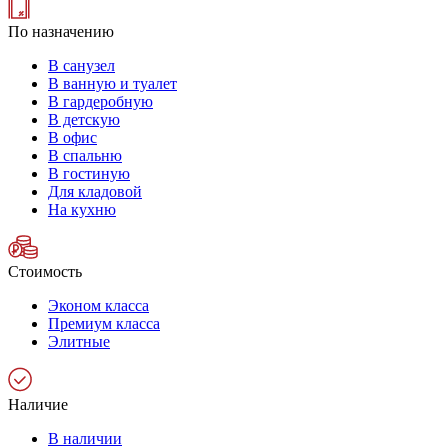
По назначению
В санузел
В ванную и туалет
В гардеробную
В детскую
В офис
В спальню
В гостиную
Для кладовой
На кухню
Стоимость
Эконом класса
Премиум класса
Элитные
Наличие
В наличии