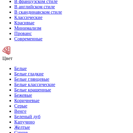
В французском стиле
В английском стиле
В скандинавском стиле
Классические
Красивые
Минимализм
Прованс
Современные
Цвет
Белые
Белые гладкие
Белые глянцевые
Белые классические
Белые крашенные
Бежевые
Коричневые
Серые
Венге
Беленый дуб
Капучино
Желтые
Синие