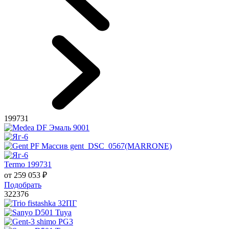
199731
Termo 199731
от
259 053
₽
Подобрать
322376