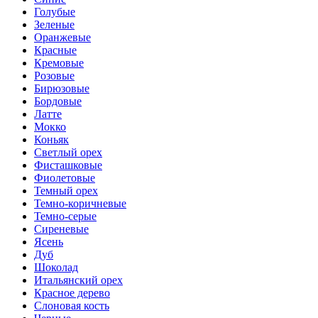
Голубые
Зеленые
Оранжевые
Красные
Кремовые
Розовые
Бирюзовые
Бордовые
Латте
Мокко
Коньяк
Светлый орех
Фисташковые
Фиолетовые
Темный орех
Темно-коричневые
Темно-серые
Сиреневые
Ясень
Дуб
Шоколад
Итальянский орех
Красное дерево
Слоновая кость