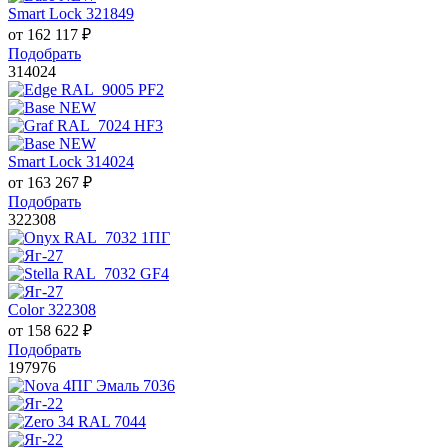
Smart Lock 321849
от
162 117
₽
Подобрать
314024
Smart Lock 314024
от
163 267
₽
Подобрать
322308
Color 322308
от
158 622
₽
Подобрать
197976