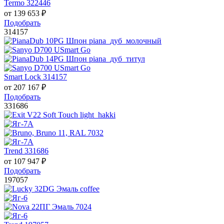
Termo 322446
от
139 653
₽
Подобрать
314157
Smart Lock 314157
от
207 167
₽
Подобрать
331686
Trend 331686
от
107 947
₽
Подобрать
197057