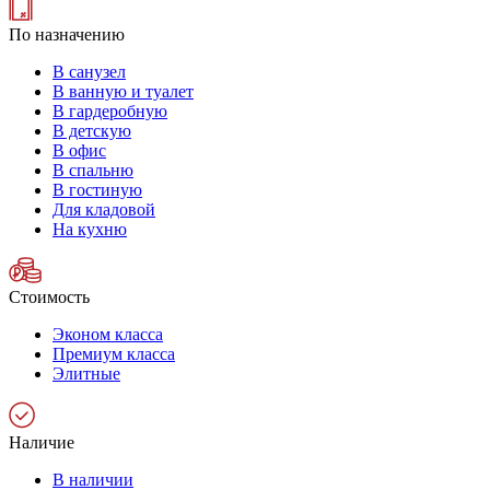
По назначению
В санузел
В ванную и туалет
В гардеробную
В детскую
В офис
В спальню
В гостиную
Для кладовой
На кухню
Стоимость
Эконом класса
Премиум класса
Элитные
Наличие
В наличии