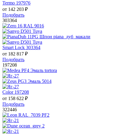
Termo 197976
от
142 203
₽
Подобрать
303364
Smart Lock 303364
от
182 817
₽
Подобрать
197208
Color 197208
от
158 622
₽
Подобрать
322446