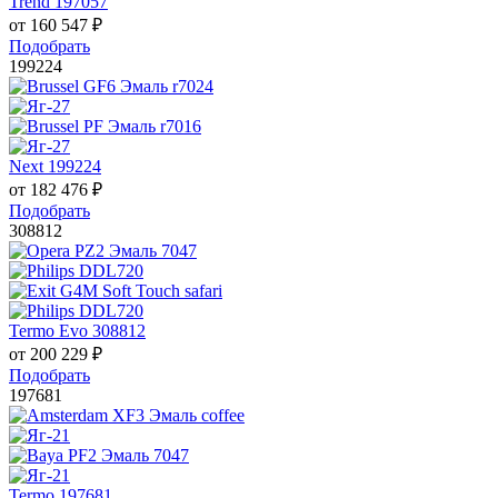
Trend 197057
от
160 547
₽
Подобрать
199224
Next 199224
от
182 476
₽
Подобрать
308812
Termo Evo 308812
от
200 229
₽
Подобрать
197681
Termo 197681