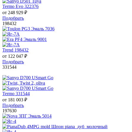
Termo Evo 322376
от
248 929
₽
Подобрать
198432
Trend 198432
от
122 047
₽
Подобрать
331544
Termo 331544
от
181 003
₽
Подобрать
197630