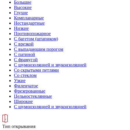
Большие
Высокие
Глухие
Компланарные
Нестандартные
Низкие
Противопожарное
С багетом (штапиком)
С врезкой
С выпадающим порогом
С патиной
С фрамугой
С шумоизоляцией и звукоизоляцией
Со скрытыми петлями
Со стеклом
Узкие
Филенчатое
Фрезерованные
Цельностеклянные
Широкие
С шумоизоляцией и звукоизоляцией
Тип открывания