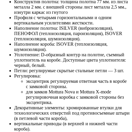
Конструктив полотна: толщина полотна 77 мм. из листа
металла 2 мм. с внешней стороны лист металла 2,5 мм.,
изнутри каркас из гнутого
Профиля с четырьмя горизонтальными и одним
вертикальным усилителями жесткости.
Наполнение полотна: ISILVER (виброизоляция),
ПЕНОФОЛ (теплоизоляция, пароизоляция), ISOVER
(теплоизоляция, шумоизоляция).
Наполнение короба: ISOVER (теплоизоляция,
шумоизоляция).
Уплотнение: D-образный контур на полотне, съемный
уплотнитель на коробе. Доступные цвета уплотнителя:
черный, белый.
Петли: регулирумые скрытые стальные петли — 3 шт.
Регулировка:
эксцентрик регулируемая ответная часть в коробе
с замковой стороны.
для замков Mottura Nova и Mottura X-mode
регулировочная коробка с замковой стороны без
эксцентрика.
Декоративные элементы: хромированные втулки для
технологических отверстий под противосъемные штыри
(в петлевой части короба),
вертикальные приводы (в верхней и нижней части
короба).