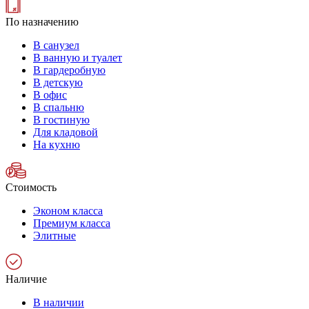
По назначению
В санузел
В ванную и туалет
В гардеробную
В детскую
В офис
В спальню
В гостиную
Для кладовой
На кухню
Стоимость
Эконом класса
Премиум класса
Элитные
Наличие
В наличии