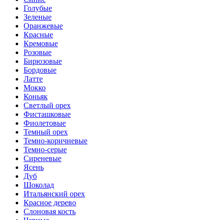
Голубые
Зеленые
Оранжевые
Красные
Кремовые
Розовые
Бирюзовые
Бордовые
Латте
Мокко
Коньяк
Светлый орех
Фисташковые
Фиолетовые
Темный орех
Темно-коричневые
Темно-серые
Сиреневые
Ясень
Дуб
Шоколад
Итальянский орех
Красное дерево
Слоновая кость