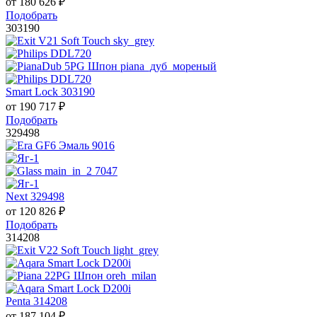
от
180 626
₽
Подобрать
303190
Smart Lock 303190
от
190 717
₽
Подобрать
329498
Next 329498
от
120 826
₽
Подобрать
314208
Penta 314208
от
187 104
₽