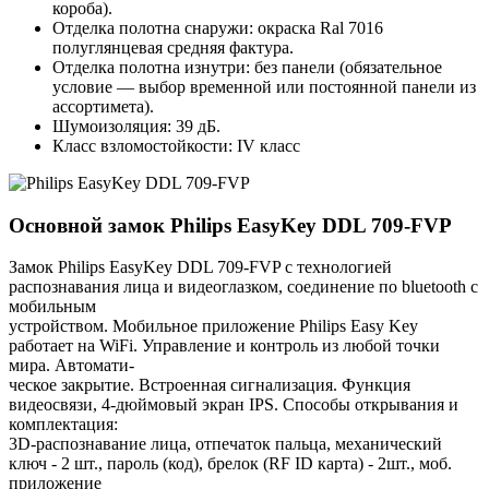
короба).
Отделка полотна снаружи: окраска Ral 7016
полуглянцевая средняя фактура.
Отделка полотна изнутри: без панели (обязательное
условие — выбор временной или постоянной панели из
ассортимета).
Шумоизоляция: 39 дБ.
Класс взломостойкости: IV класс
Основной замок
Philips EasyKey DDL 709-FVP
Замок Philips EasyKey DDL 709-FVP с технологией
распознавания лица и видеоглазком, соединение по bluetooth с
мобильным
устройством. Мобильное приложение Philips Easy Key
работает на WiFi. Управление и контроль из любой точки
мира. Автомати-
ческое закрытие. Встроенная сигнализация. Функция
видеосвязи, 4-дюймовый экран IPS. Способы открывания и
комплектация:
3D-распознавание лица, отпечаток пальца, механический
ключ - 2 шт., пароль (код), брелок (RF ID карта) - 2шт., моб.
приложение