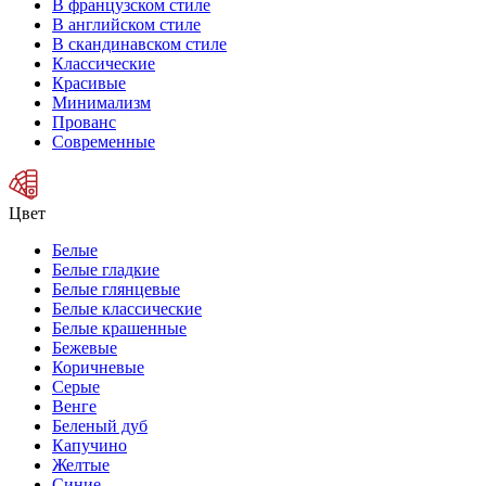
В французском стиле
В английском стиле
В скандинавском стиле
Классические
Красивые
Минимализм
Прованс
Современные
Цвет
Белые
Белые гладкие
Белые глянцевые
Белые классические
Белые крашенные
Бежевые
Коричневые
Серые
Венге
Беленый дуб
Капучино
Желтые
Синие