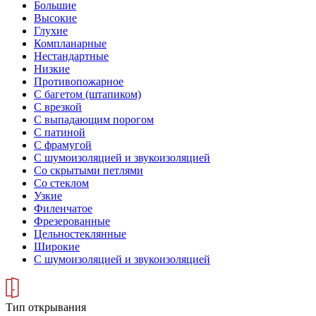
Большие
Высокие
Глухие
Компланарные
Нестандартные
Низкие
Противопожарное
С багетом (штапиком)
С врезкой
С выпадающим порогом
С патиной
С фрамугой
С шумоизоляцией и звукоизоляцией
Со скрытыми петлями
Со стеклом
Узкие
Филенчатое
Фрезерованные
Цельностеклянные
Широкие
С шумоизоляцией и звукоизоляцией
Тип открывания