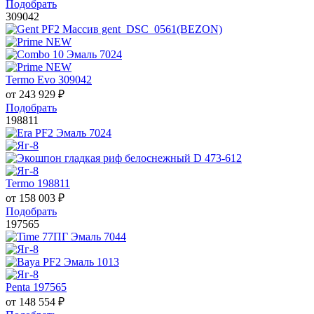
Подобрать
309042
Termo Evo 309042
от
243 929
₽
Подобрать
198811
Termo 198811
от
158 003
₽
Подобрать
197565
Penta 197565
от
148 554
₽