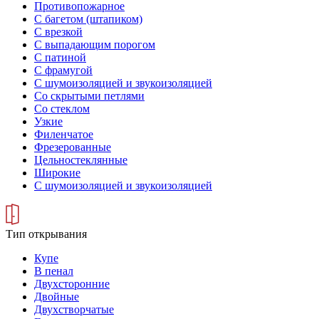
Противопожарное
С багетом (штапиком)
С врезкой
С выпадающим порогом
С патиной
С фрамугой
С шумоизоляцией и звукоизоляцией
Со скрытыми петлями
Со стеклом
Узкие
Филенчатое
Фрезерованные
Цельностеклянные
Широкие
С шумоизоляцией и звукоизоляцией
Тип открывания
Купе
В пенал
Двухсторонние
Двойные
Двухстворчатые