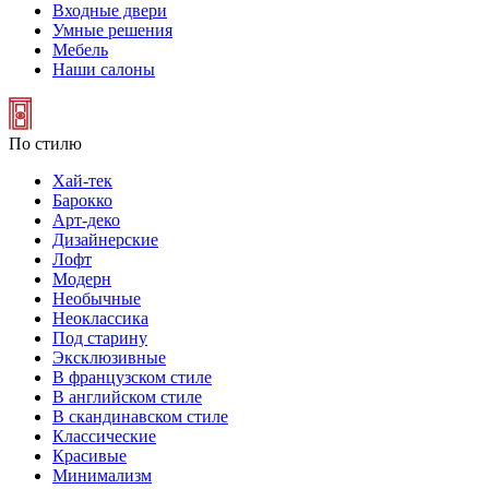
Входные двери
Умные решения
Мебель
Наши салоны
По стилю
Хай-тек
Барокко
Арт-деко
Дизайнерские
Лофт
Модерн
Необычные
Неоклассика
Под старину
Эксклюзивные
В французском стиле
В английском стиле
В скандинавском стиле
Классические
Красивые
Минимализм