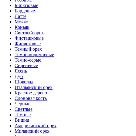
Бирюзовые
Бордовые
Латте
Мокко
Коньяк
Светлый орех
Фисташковые
Фиолетовые
Темный орех
Темно-коричневые
Темно-серые
Сиреневые
Ясень
Дуб
Шоколад
Итальянский орех
Красное дерево
Слоновая кость
Черные
Светлые
Темные
Вишня
Американский орех
Миланский орех