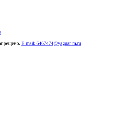
й
запрещено.
E-mail: 6467474@yaguar-m.ru