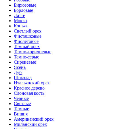
Бирюзовые
Бордовые
Латте
Мокко
Коньяк
Светлый орех
Фисташковые
Фиолетовые
Темный орех
Темно-коричневые
Темно-серые
Сиреневые
Ясень
Дуб
Шоколад
Итальянский орех
Красное дерево
Слоновая кость
Черные
Светлые
Темные
Вишня
Американский орех
Миланский орех