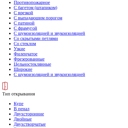
Противопожарное
С багетом (штапиком)
С врезкой
С выпадающим порогом
С патиной
С фрамугой
С шумоизоляцией и звукоизоляцией
Со скрытыми петлями
Со стеклом
Узкие
Филенчатое
Фрезерованные
Цельностеклянные
Широкие
С шумоизоляцией и звукоизоляцией
Тип открывания
Купе
В пенал
Двухсторонние
Двойные
Двухстворчатые