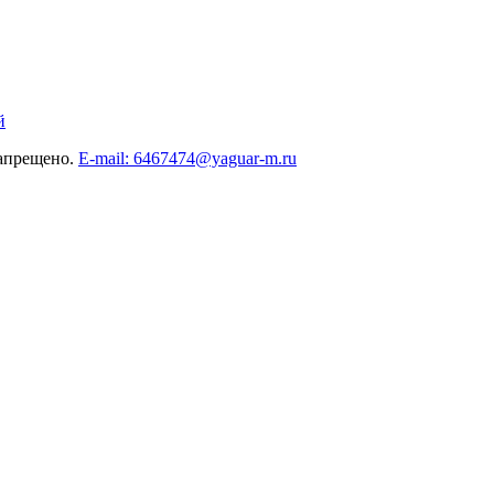
й
запрещено.
E-mail: 6467474@yaguar-m.ru