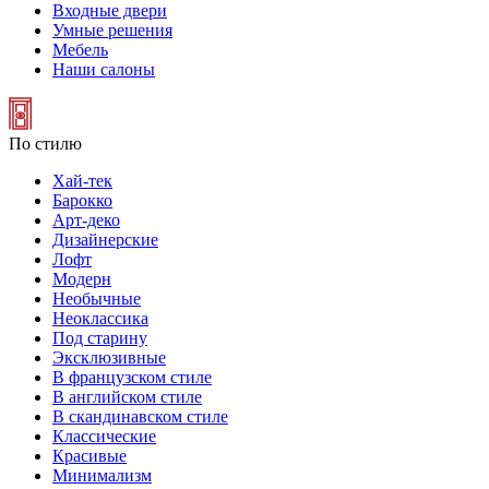
Входные двери
Умные решения
Мебель
Наши салоны
По стилю
Хай-тек
Барокко
Арт-деко
Дизайнерские
Лофт
Модерн
Необычные
Неоклассика
Под старину
Эксклюзивные
В французском стиле
В английском стиле
В скандинавском стиле
Классические
Красивые
Минимализм