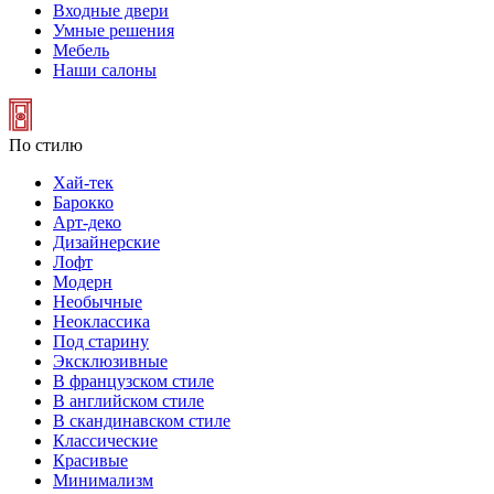
Входные двери
Умные решения
Мебель
Наши салоны
По стилю
Хай-тек
Барокко
Арт-деко
Дизайнерские
Лофт
Модерн
Необычные
Неоклассика
Под старину
Эксклюзивные
В французском стиле
В английском стиле
В скандинавском стиле
Классические
Красивые
Минимализм