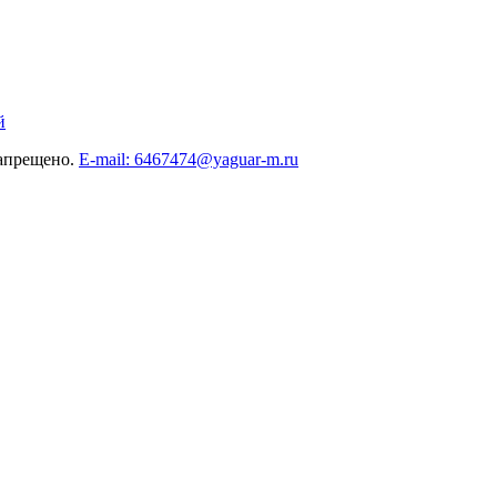
й
запрещено.
E-mail: 6467474@yaguar-m.ru