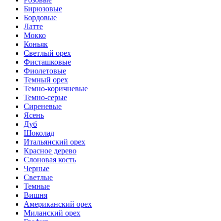
Бирюзовые
Бордовые
Латте
Мокко
Коньяк
Светлый орех
Фисташковые
Фиолетовые
Темный орех
Темно-коричневые
Темно-серые
Сиреневые
Ясень
Дуб
Шоколад
Итальянский орех
Красное дерево
Слоновая кость
Черные
Светлые
Темные
Вишня
Американский орех
Миланский орех