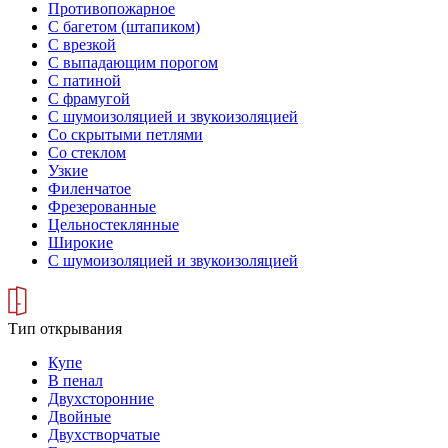
Противопожарное
С багетом (штапиком)
С врезкой
С выпадающим порогом
С патиной
С фрамугой
С шумоизоляцией и звукоизоляцией
Со скрытыми петлями
Со стеклом
Узкие
Филенчатое
Фрезерованные
Цельностеклянные
Широкие
С шумоизоляцией и звукоизоляцией
Тип открывания
Купе
В пенал
Двухсторонние
Двойные
Двухстворчатые