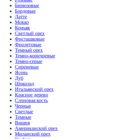
Бирюзовые
Бордовые
Латте
Мокко
Коньяк
Светлый орех
Фисташковые
Фиолетовые
Темный орех
Темно-коричневые
Темно-серые
Сиреневые
Ясень
Дуб
Шоколад
Итальянский орех
Красное дерево
Слоновая кость
Черные
Светлые
Темные
Вишня
Американский орех
Миланский орех