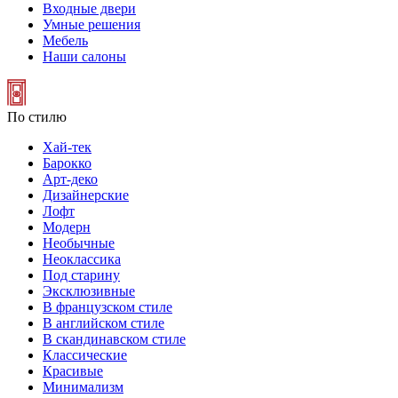
Входные двери
Умные решения
Мебель
Наши салоны
По стилю
Хай-тек
Барокко
Арт-деко
Дизайнерские
Лофт
Модерн
Необычные
Неоклассика
Под старину
Эксклюзивные
В французском стиле
В английском стиле
В скандинавском стиле
Классические
Красивые
Минимализм