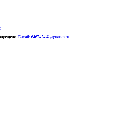
й
запрещено.
E-mail: 6467474@yaguar-m.ru