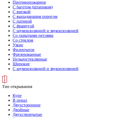
Противопожарное
С багетом (штапиком)
С врезкой
С выпадающим порогом
С патиной
С фрамугой
С шумоизоляцией и звукоизоляцией
Со скрытыми петлями
Со стеклом
Узкие
Филенчатое
Фрезерованные
Цельностеклянные
Широкие
С шумоизоляцией и звукоизоляцией
Тип открывания
Купе
В пенал
Двухсторонние
Двойные
Двухстворчатые