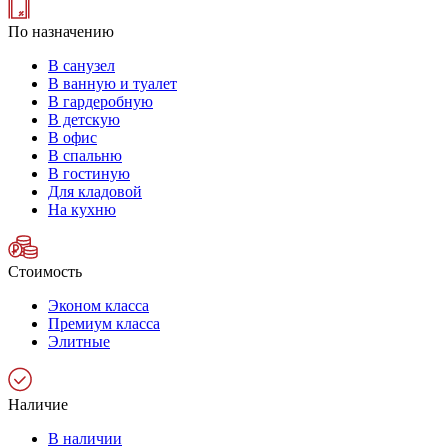
По назначению
В санузел
В ванную и туалет
В гардеробную
В детскую
В офис
В спальню
В гостиную
Для кладовой
На кухню
Стоимость
Эконом класса
Премиум класса
Элитные
Наличие
В наличии