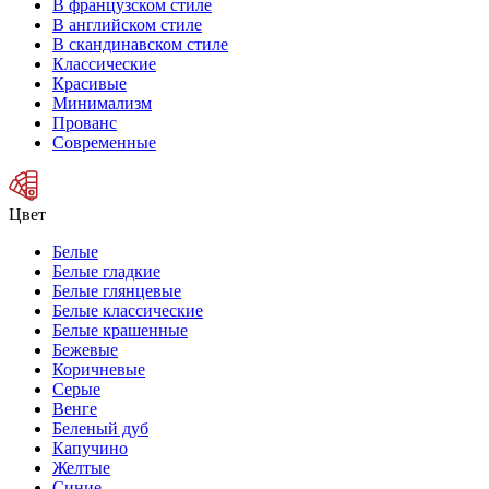
В французском стиле
В английском стиле
В скандинавском стиле
Классические
Красивые
Минимализм
Прованс
Современные
Цвет
Белые
Белые гладкие
Белые глянцевые
Белые классические
Белые крашенные
Бежевые
Коричневые
Серые
Венге
Беленый дуб
Капучино
Желтые
Синие