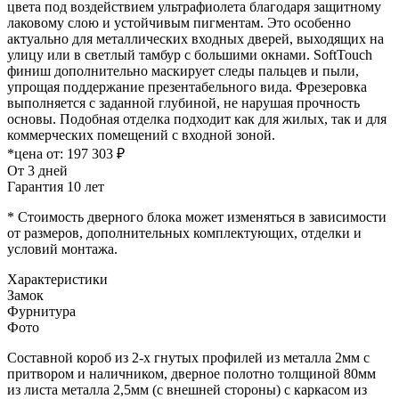
цвета под воздействием ультрафиолета благодаря защитному
лаковому слою и устойчивым пигментам. Это особенно
актуально для металлических входных дверей, выходящих на
улицу или в светлый тамбур с большими окнами. SoftTouch
финиш дополнительно маскирует следы пальцев и пыли,
упрощая поддержание презентабельного вида. Фрезеровка
выполняется с заданной глубиной, не нарушая прочность
основы. Подобная отделка подходит как для жилых, так и для
коммерческих помещений с входной зоной.
*цена от:
197 303 ₽
От 3 дней
Гарантия 10 лет
* Стоимость дверного блока может изменяться в зависимости
от размеров, дополнительных комплектующих, отделки и
условий монтажа.
Характеристики
Замок
Фурнитура
Фото
Составной короб из 2-х гнутых профилей из металла 2мм с
притвором и наличником, дверное полотно толщиной 80мм
из листа металла 2,5мм (с внешней стороны) c каркасом из