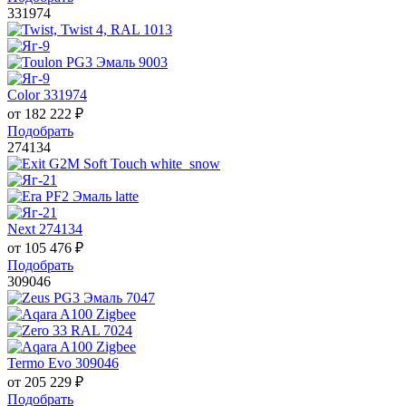
331974
Color 331974
от
182 222
₽
Подобрать
274134
Next 274134
от
105 476
₽
Подобрать
309046
Termo Evo 309046
от
205 229
₽
Подобрать