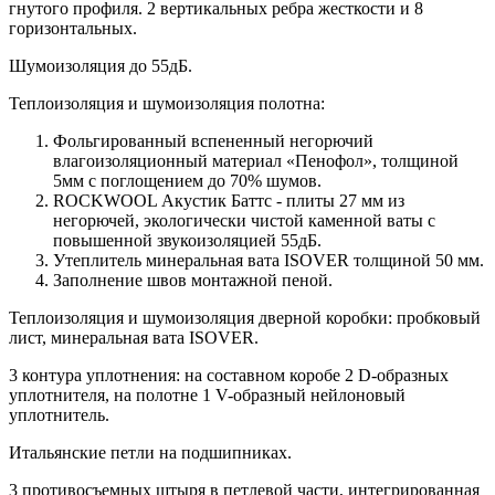
гнутого профиля. 2 вертикальных ребра жесткости и 8
горизонтальных.
Шумоизоляция до 55дБ.
Теплоизоляция и шумоизоляция полотна:
Фольгированный вспененный негорючий
влагоизоляционный материал «Пенофол», толщиной
5мм с поглощением до 70% шумов.
ROCKWOOL Акустик Баттс - плиты 27 мм из
негорючей, экологически чистой каменной ваты с
повышенной звукоизоляцией 55дБ.
Утеплитель минеральная вата ISOVER толщиной 50 мм.
Заполнение швов монтажной пеной.
Теплоизоляция и шумоизоляция дверной коробки: пробковый
лист, минеральная вата ISOVER.
3 контура уплотнения: на составном коробе 2 D-образных
уплотнителя, на полотне 1 V-образный нейлоновый
уплотнитель.
Итальянские петли на подшипниках.
3 противосъемных штыря в петлевой части, интегрированная