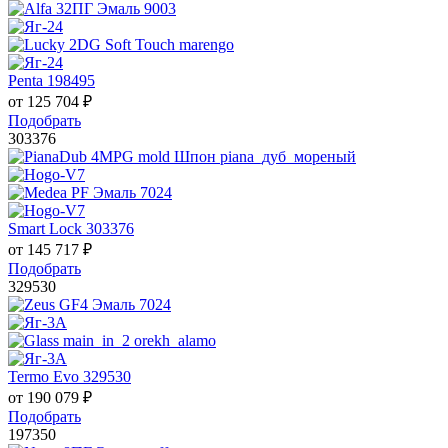
Penta 198495
от
125 704
₽
Подобрать
303376
Smart Lock 303376
от
145 717
₽
Подобрать
329530
Termo Evo 329530
от
190 079
₽
Подобрать
197350