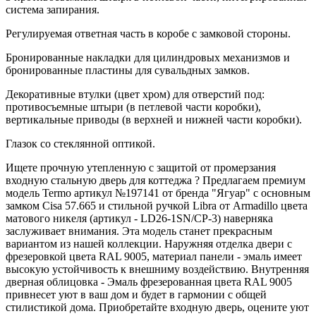
система запирания.
Регулируемая ответная часть в коробе с замковой стороны.
Бронированные накладки для цилиндровых механизмов и
бронированные пластины для сувальдных замков.
Декоративные втулки (цвет хром) для отверстий под:
противосъемные штыри (в петлевой части коробки),
вертикальные приводы (в верхней и нижней части коробки).
Глазок со стеклянной оптикой.
Ищете прочную утепленную с защитой от промерзания
входную стальную дверь для коттеджа ? Предлагаем премиум
модель Termo артикул №197141 от бренда "Ягуар" с основным
замком Cisa 57.665 и стильной ручкой Libra от Armadillo цвета
матового никеля (артикул - LD26-1SN/CP-3) наверняка
заслуживает внимания. Эта модель станет прекрасным
вариантом из нашей коллекции. Наружняя отделка двери с
фрезеровкой цвета RAL 9005, материал панели - эмаль имеет
высокую устойчивость к внешниму воздействию. Внутренняя
дверная облицовка - Эмаль фрезерованная цвета RAL 9005
привнесет уют в ваш дом и будет в гармонии с общей
стилистикой дома. Приобретайте входную дверь, оцените уют