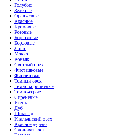
Голубые
Зеленые
Оранжевые
Красные
Кремовые
Розовые
Бирюзовые
Бордовые
Латте
Мокко
Коньяк
Светлый орех
Фисташковые
Фиолетовые
Темный орех
Темно-коричневые
Темно-серые
Сиреневые
Ясень
Дуб
Шоколад
Итальянский орех
Красное дерево
Слоновая кость