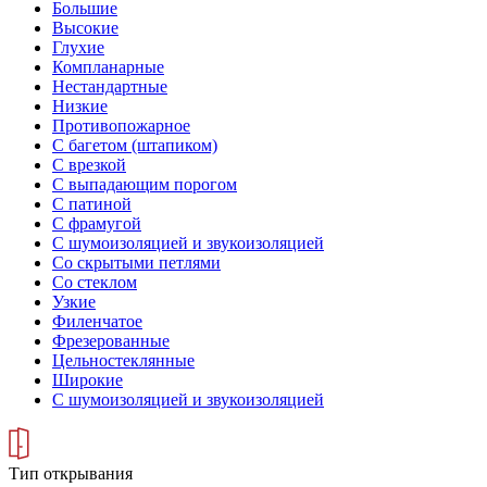
Большие
Высокие
Глухие
Компланарные
Нестандартные
Низкие
Противопожарное
С багетом (штапиком)
С врезкой
С выпадающим порогом
С патиной
С фрамугой
С шумоизоляцией и звукоизоляцией
Со скрытыми петлями
Со стеклом
Узкие
Филенчатое
Фрезерованные
Цельностеклянные
Широкие
С шумоизоляцией и звукоизоляцией
Тип открывания