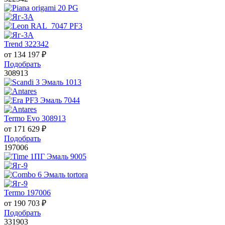
Trend 322342
от
134 197
₽
Подобрать
308913
Termo Evo 308913
от
171 629
₽
Подобрать
197006
Termo 197006
от
190 703
₽
Подобрать
331903