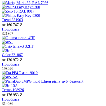
Trend 331903
от
160 747
₽
Подобрать
321867
Color 321867
от
130 972
₽
Подобрать
198926
Termo 198926
от
176 953
₽
Подобрать
314086