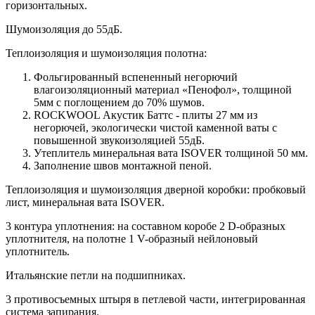
горизонтальных.
Шумоизоляция до 55дБ.
Теплоизоляция и шумоизоляция полотна:
Фольгированный вспененный негорючий
влагоизоляционный материал «Пенофол», толщиной
5мм с поглощением до 70% шумов.
ROCKWOOL Акустик Баттс - плиты 27 мм из
негорючей, экологически чистой каменной ваты с
повышенной звукоизоляцией 55дБ.
Утеплитель минеральная вата ISOVER толщиной 50 мм.
Заполнение швов монтажной пеной.
Теплоизоляция и шумоизоляция дверной коробки: пробковый
лист, минеральная вата ISOVER.
3 контура уплотнения: на составном коробе 2 D-образных
уплотнителя, на полотне 1 V-образный нейлоновый
уплотнитель.
Итальянские петли на подшипниках.
3 противосъемных штыря в петлевой части, интегрированная
система запирания.