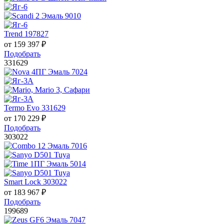
Trend 197827
от
159 397
₽
Подобрать
331629
Termo Evo 331629
от
170 229
₽
Подобрать
303022
Smart Lock 303022
от
183 967
₽
Подобрать
199689