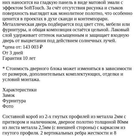
них наносится на гладкую панель в виде матовой эмали с
эффектом SoftTouch. За счёт отсутствия рисунка и стыков
поверхность выглядит как монолитное полотно, что особенно
ценится в проектах в духе сканди и контемпорари.
Металлическая дверь подбирается под цвет стен, мебели или
фурнитуры, и общая композиция остаётся цельной. Лаковый
слой удерживает оттенок насыщенным и защищает входную
дверь от выцветания под действием солнечных лучей.
*цена от:
143 003 ₽
От 3 дней
Гарантия 10 лет
* Стоимость дверного блока может изменяться в зависимости
от размеров, дополнительных комплектующих, отделки и
условий монтажа.
Характеристики
Замок
Фурнитура
Фото
Составной короб из 2-х гнутых профилей из металла 2мм с
притвором и наличником, дверное полотно толщиной 80мм
из листа металла 2,5мм (с внешней стороны) c каркасом из
гнутого профиля. 2 вертикальных ребра жесткости и 8