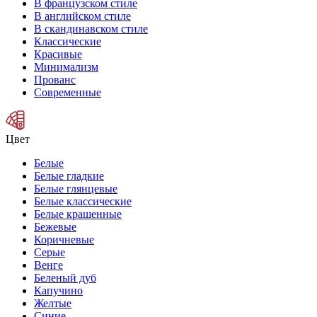
В французском стиле
В английском стиле
В скандинавском стиле
Классические
Красивые
Минимализм
Прованс
Современные
Цвет
Белые
Белые гладкие
Белые глянцевые
Белые классические
Белые крашенные
Бежевые
Коричневые
Серые
Венге
Беленый дуб
Капучино
Желтые
Синие