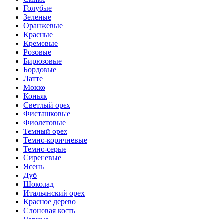
Голубые
Зеленые
Оранжевые
Красные
Кремовые
Розовые
Бирюзовые
Бордовые
Латте
Мокко
Коньяк
Светлый орех
Фисташковые
Фиолетовые
Темный орех
Темно-коричневые
Темно-серые
Сиреневые
Ясень
Дуб
Шоколад
Итальянский орех
Красное дерево
Слоновая кость