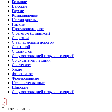
Большие
Высокие
Глухие
Компланарные
Нестандартные
Низкие
Противопожарное
С багетом (штапиком)
С врезкой
С выпадающим порогом
С патиной
С фрамугой
С шумоизоляцией и звукоизоляцией
Со скрытыми петлями
Со стеклом
Узкие
Филенчатое
Фрезерованные
Цельностеклянные
Широкие
С шумоизоляцией и звукоизоляцией
Тип открывания