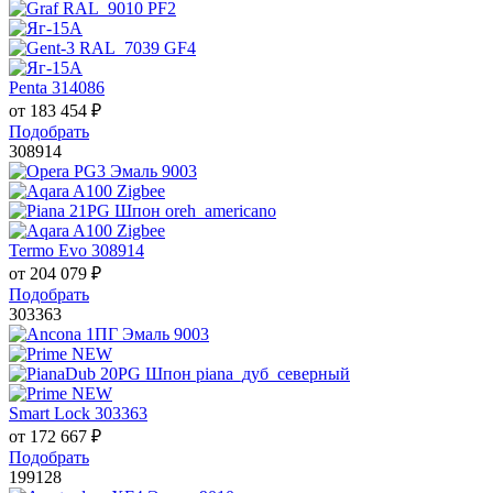
Penta 314086
от
183 454
₽
Подобрать
308914
Termo Evo 308914
от
204 079
₽
Подобрать
303363
Smart Lock 303363
от
172 667
₽
Подобрать
199128