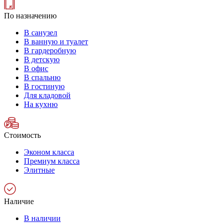
По назначению
В санузел
В ванную и туалет
В гардеробную
В детскую
В офис
В спальню
В гостиную
Для кладовой
На кухню
Стоимость
Эконом класса
Премиум класса
Элитные
Наличие
В наличии