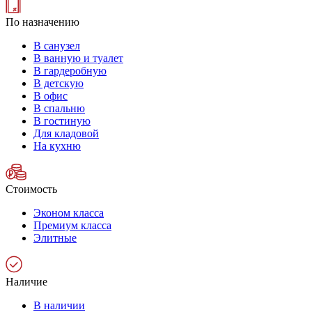
По назначению
В санузел
В ванную и туалет
В гардеробную
В детскую
В офис
В спальню
В гостиную
Для кладовой
На кухню
Стоимость
Эконом класса
Премиум класса
Элитные
Наличие
В наличии