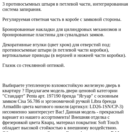
3 противосъемных штыря в петлевой части, интегрированная
система запирания.
Регулируемая ответная часть в коробе с замковой стороны.
Бронированные накладки для цилиндровых механизмов и
бронированные пластины для сувальдных замков.
Декоративные втулки (цвет хром) для отверстий под:
противосъемные штыри (в петлевой части коробки),
вертикальные приводы (в верхней и нижней части коробки).
Глазок со стеклянной оптикой.
Выбираете утепленную взломостойкую железную дверь в
квартиру ? Предлагаем модель двери ценовой категории
"Стандарт" Penta арт. 197190 бренда "Ягуар" с основным
замком Cisa 56.786 и эргономичной ручкой Libra бренда
Armadillo цвета матового никеля (артикул: LD26-1SN/CP-3)
несомненно заинтересует Вас! Данная модель - прекрасный
вариант из нашего ассортимента! Внешняя отделка с
фрезеровкой цвета Кварц, материал покрытия: Soft Touch
обладает высокой стойкостью к внешниму воздействию.