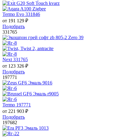
Termo Evo 331846
от
191 129
₽
Подобрать
331765
Next 331765
от
123 326
₽
Подобрать
197771
Termo 197771
от
221 903
₽
Подобрать
197682