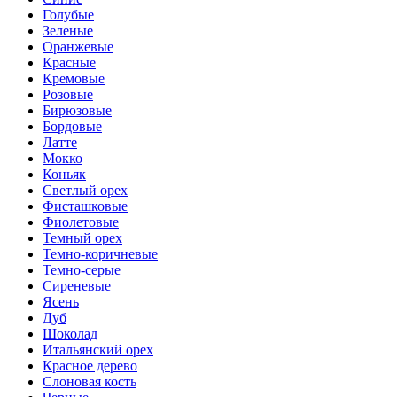
Голубые
Зеленые
Оранжевые
Красные
Кремовые
Розовые
Бирюзовые
Бордовые
Латте
Мокко
Коньяк
Светлый орех
Фисташковые
Фиолетовые
Темный орех
Темно-коричневые
Темно-серые
Сиреневые
Ясень
Дуб
Шоколад
Итальянский орех
Красное дерево
Слоновая кость