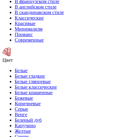
В французском стиле
В английском стиле
В скандинавском стиле
Классические
Красивые
Минимализм
Прованс
Современные
Цвет
Белые
Белые гладкие
Белые глянцевые
Белые классические
Белые крашенные
Бежевые
Коричневые
Серые
Венге
Беленый дуб
Капучино
Желтые
Синие