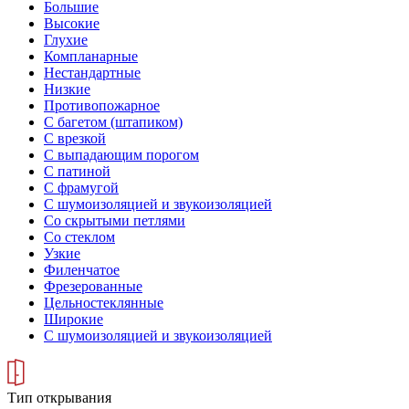
Большие
Высокие
Глухие
Компланарные
Нестандартные
Низкие
Противопожарное
С багетом (штапиком)
С врезкой
С выпадающим порогом
С патиной
С фрамугой
С шумоизоляцией и звукоизоляцией
Со скрытыми петлями
Со стеклом
Узкие
Филенчатое
Фрезерованные
Цельностеклянные
Широкие
С шумоизоляцией и звукоизоляцией
Тип открывания