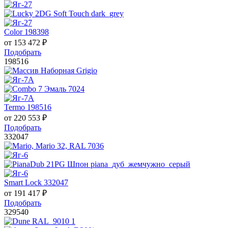
Color 198398
от
153 472
₽
Подобрать
198516
Termo 198516
от
220 553
₽
Подобрать
332047
Smart Lock 332047
от
191 417
₽
Подобрать
329540