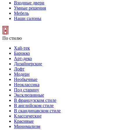
Входные двери
Умные решения
Мебель
Наши салоны
По стилю
Хай-тек
Барокко
Арт-деко
Дизайнерские
Лофт
Модерн
Необычные
Неоклассика
Под старину
Эксклюзивные
В французском стиле
В английском стиле
В скандинавском стиле
Классические
Красивые
Минимализм