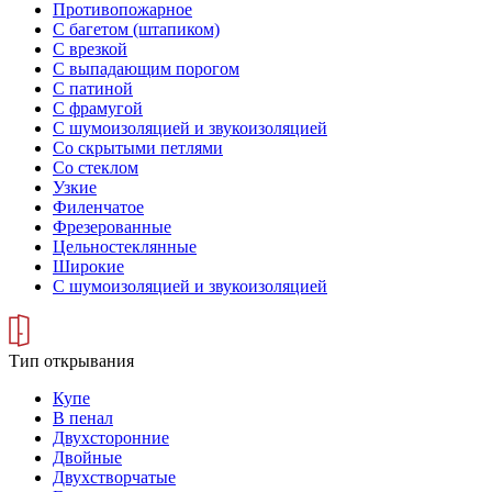
Противопожарное
С багетом (штапиком)
С врезкой
С выпадающим порогом
С патиной
С фрамугой
С шумоизоляцией и звукоизоляцией
Со скрытыми петлями
Со стеклом
Узкие
Филенчатое
Фрезерованные
Цельностеклянные
Широкие
С шумоизоляцией и звукоизоляцией
Тип открывания
Купе
В пенал
Двухсторонние
Двойные
Двухстворчатые