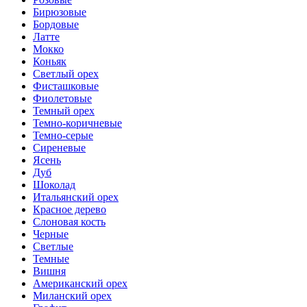
Бирюзовые
Бордовые
Латте
Мокко
Коньяк
Светлый орех
Фисташковые
Фиолетовые
Темный орех
Темно-коричневые
Темно-серые
Сиреневые
Ясень
Дуб
Шоколад
Итальянский орех
Красное дерево
Слоновая кость
Черные
Светлые
Темные
Вишня
Американский орех
Миланский орех