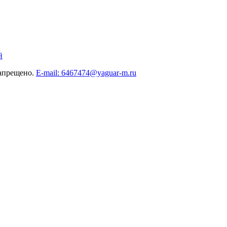
й
запрещено.
E-mail: 6467474@yaguar-m.ru