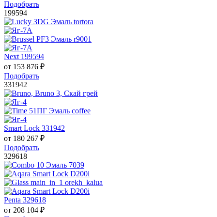
Подобрать
199594
Next 199594
от
153 876
₽
Подобрать
331942
Smart Lock 331942
от
180 267
₽
Подобрать
329618
Penta 329618
от
208 104
₽