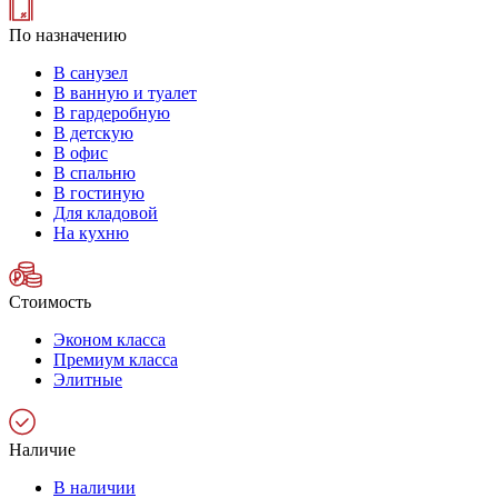
По назначению
В санузел
В ванную и туалет
В гардеробную
В детскую
В офис
В спальню
В гостиную
Для кладовой
На кухню
Стоимость
Эконом класса
Премиум класса
Элитные
Наличие
В наличии