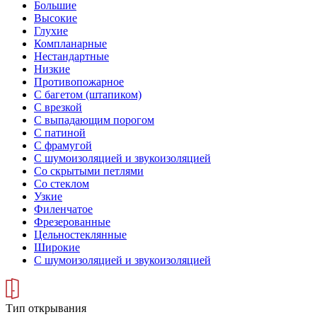
Большие
Высокие
Глухие
Компланарные
Нестандартные
Низкие
Противопожарное
С багетом (штапиком)
С врезкой
С выпадающим порогом
С патиной
С фрамугой
С шумоизоляцией и звукоизоляцией
Со скрытыми петлями
Со стеклом
Узкие
Филенчатое
Фрезерованные
Цельностеклянные
Широкие
С шумоизоляцией и звукоизоляцией
Тип открывания