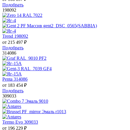
Подобрать
198092
Trend 198092
от
215 497
₽
Подобрать
314086
Penta 314086
от
183 454
₽
Подобрать
309033
Termo Evo 309033
от
196 229
₽