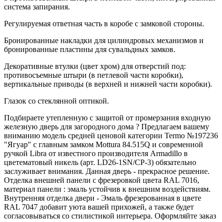
система запирания.
Регулируемая ответная часть в коробе с замковой стороны.
Бронированные накладки для цилиндровых механизмов и
бронированные пластины для сувальдных замков.
Декоративные втулки (цвет хром) для отверстий под:
противосъемные штыри (в петлевой части коробки),
вертикальные приводы (в верхней и нижней части коробки).
Глазок со стеклянной оптикой.
Подбираете утепленную с защитой от промерзания входную
железную дверь для загородного дома ? Предлагаем вашему
вниманию модель средней ценовой категории Termo №197236
"Ягуар" с главным замком Mottura 84.515Q и современной
ручкой Libra от известного производителя Armadillo в
цветематовый никель (арт. LD26-1SN/CP-3) обязательно
заслуживает внимания. Данная дверь - прекрасное решение.
Отделка внешней панели с фрезеровкой цвета RAL 7016,
материал панели : эмаль устойчив к внешним воздействиям.
Внутренняя отделка двери - Эмаль фрезерованная в цвете
RAL 7047 добавит уюта вашей прихожей, а также будет
согласовываться со стилистикой интерьера. Оформляйте заказ