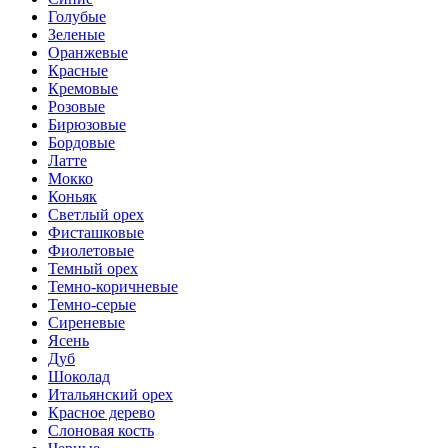
Голубые
Зеленые
Оранжевые
Красные
Кремовые
Розовые
Бирюзовые
Бордовые
Латте
Мокко
Коньяк
Светлый орех
Фисташковые
Фиолетовые
Темный орех
Темно-коричневые
Темно-серые
Сиреневые
Ясень
Дуб
Шоколад
Итальянский орех
Красное дерево
Слоновая кость