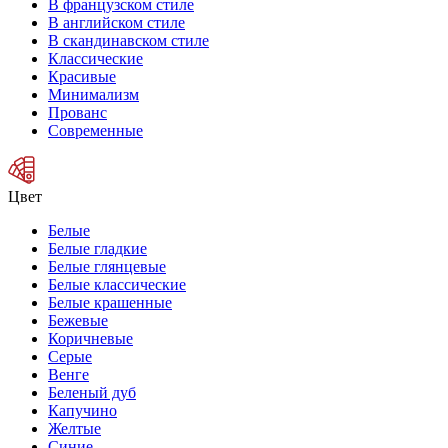
В французском стиле
В английском стиле
В скандинавском стиле
Классические
Красивые
Минимализм
Прованс
Современные
Цвет
Белые
Белые гладкие
Белые глянцевые
Белые классические
Белые крашенные
Бежевые
Коричневые
Серые
Венге
Беленый дуб
Капучино
Желтые
Синие