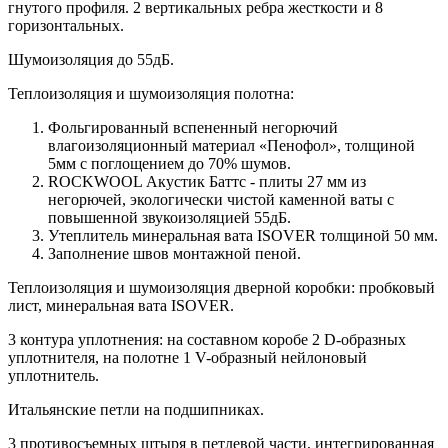
гнутого профиля. 2 вертикальных ребра жесткости и 8
горизонтальных.
Шумоизоляция до 55дБ.
Теплоизоляция и шумоизоляция полотна:
Фольгированный вспененный негорючий
влагоизоляционный материал «Пенофол», толщиной
5мм с поглощением до 70% шумов.
ROCKWOOL Акустик Баттс - плиты 27 мм из
негорючей, экологически чистой каменной ваты с
повышенной звукоизоляцией 55дБ.
Утеплитель минеральная вата ISOVER толщиной 50 мм.
Заполнение швов монтажной пеной.
Теплоизоляция и шумоизоляция дверной коробки: пробковый
лист, минеральная вата ISOVER.
3 контура уплотнения: на составном коробе 2 D-образных
уплотнителя, на полотне 1 V-образный нейлоновый
уплотнитель.
Итальянские петли на подшипниках.
3 противосъемных штыря в петлевой части, интегрированная