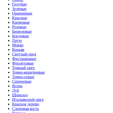
Голубые
Зеленые
Оранжевые
Красные
Кремовые
Розовые
Бирюзовые
Бордовые
Латте
Мокко
Коньяк
Светлый орех
Фисташковые
Фиолетовые
Темный орех
Темно-коричневые
Темно-серые
Сиреневые
Ясень
Дуб
Шоколад
Итальянский орех
Красное дерево
Слоновая кость