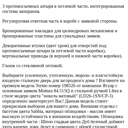
3 противосъемных штыря в петлевой части, интегрированная
система запирания.
Регулируемая ответная часть в коробе с замковой стороны.
Бронированные накладки для цилиндровых механизмов и
бронированные пластины для сувальдных замков.
Декоративные втулки (цвет хром) для отверстий под:
противосъемные штыри (в петлевой части коробки),
вертикальные приводы (в верхней и нижней части коробки).
Глазок со стеклянной оптикой.
Выбираете усиленную, утепленную, морозо- и влагостойкую
входную стальную дверь для загородного дома ? Взгляните на
премиум модель Termo номер 198526 от компании Ягуар с
основным замком Mottura 84.515Q и стильной ручкой Libra в
стиле модерн цвета "никель матовый" (LD26-1SN/CP-3)
определенно заинтересует Вас! Данная модель станет
прекрасным выбором для вашего дома. Внешняя отделка с
багетом цвета Sabbia, материал облицовки - массив имеет
высокую устойчивость к внешним воздействиям. Облицовка
внутренней части : Шпон гладкая цвета Дуб беленый добавит
уюта вашему дому, будет в гармонии с общей стилистикой