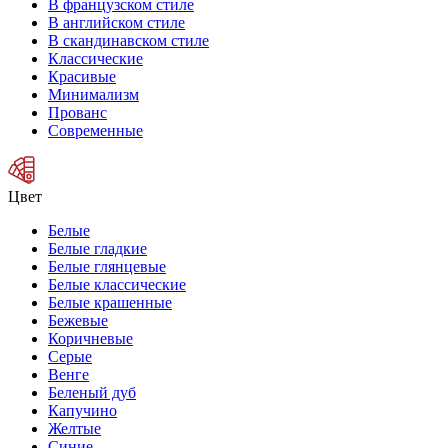
В французском стиле
В английском стиле
В скандинавском стиле
Классические
Красивые
Минимализм
Прованс
Современные
Цвет
Белые
Белые гладкие
Белые глянцевые
Белые классические
Белые крашенные
Бежевые
Коричневые
Серые
Венге
Беленый дуб
Капучино
Желтые
Синие