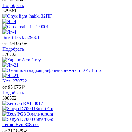
Подобрать
329661
Smart Lock 329661
от
194 967
₽
Подобрать
270722
Next 270722
от
95 676
₽
Подобрать
308552
Termo Evo 308552
от
217 829
₽