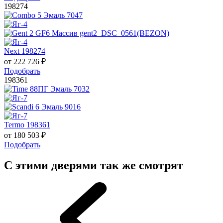
198274
Next 198274
от
222 726
₽
Подобрать
198361
Termo 198361
от
180 503
₽
Подобрать
С этими дверями так же смотрят