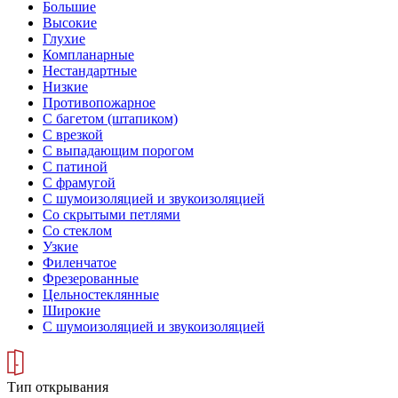
Большие
Высокие
Глухие
Компланарные
Нестандартные
Низкие
Противопожарное
С багетом (штапиком)
С врезкой
С выпадающим порогом
С патиной
С фрамугой
С шумоизоляцией и звукоизоляцией
Со скрытыми петлями
Со стеклом
Узкие
Филенчатое
Фрезерованные
Цельностеклянные
Широкие
С шумоизоляцией и звукоизоляцией
Тип открывания