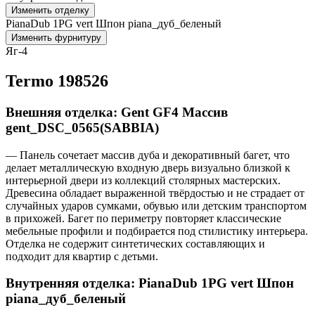
Изменить отделку
PianaDub 1PG vert Шпон piana_дуб_беленый
Изменить фурнитуру
Яг-4
Termo 198526
Внешняя отделка: Gent GF4 Массив
gent_DSC_0565(SABBIA)
— Панель сочетает массив дуба и декоративный багет, что
делает металлическую входную дверь визуально близкой к
интерьерной двери из коллекций столярных мастерских.
Древесина обладает выраженной твёрдостью и не страдает от
случайных ударов сумками, обувью или детским транспортом
в прихожей. Багет по периметру повторяет классические
мебельные профили и подбирается под стилистику интерьера.
Отделка не содержит синтетических составляющих и
подходит для квартир с детьми.
Внутренняя отделка: PianaDub 1PG vert Шпон
piana_дуб_беленый