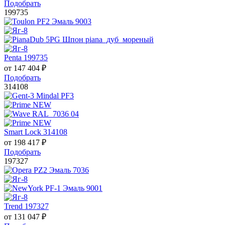
Подобрать
199735
Penta 199735
от
147 404
₽
Подобрать
314108
Smart Lock 314108
от
198 417
₽
Подобрать
197327
Trend 197327
от
131 047
₽