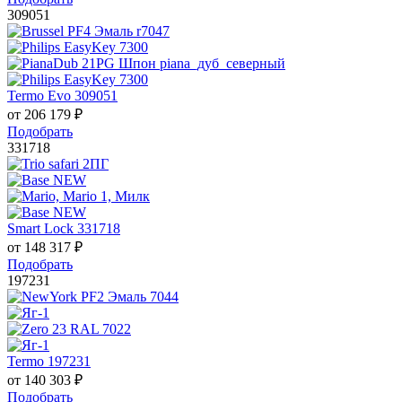
309051
Termo Evo 309051
от
206 179
₽
Подобрать
331718
Smart Lock 331718
от
148 317
₽
Подобрать
197231
Termo 197231
от
140 303
₽
Подобрать