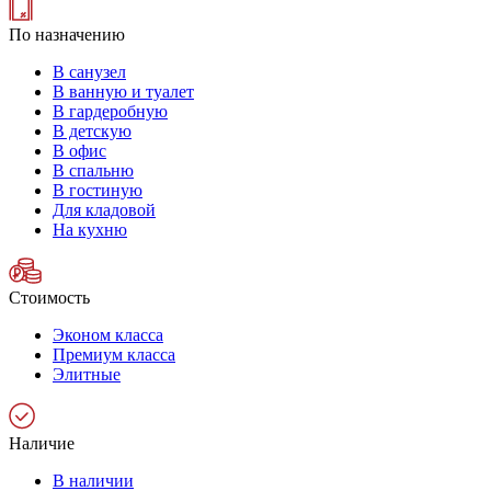
По назначению
В санузел
В ванную и туалет
В гардеробную
В детскую
В офис
В спальню
В гостиную
Для кладовой
На кухню
Стоимость
Эконом класса
Премиум класса
Элитные
Наличие
В наличии