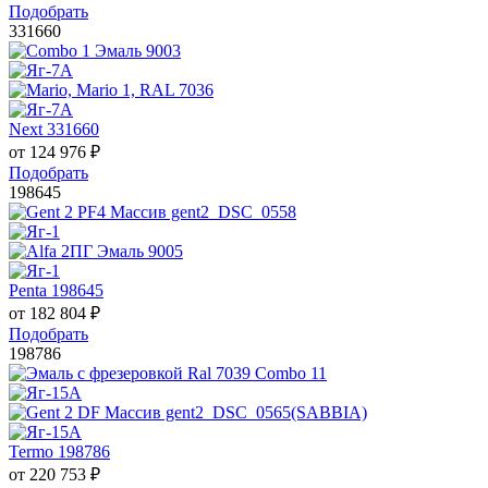
Подобрать
331660
Next 331660
от
124 976
₽
Подобрать
198645
Penta 198645
от
182 804
₽
Подобрать
198786
Termo 198786
от
220 753
₽