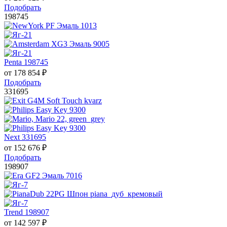
Подобрать
198745
Penta 198745
от
178 854
₽
Подобрать
331695
Next 331695
от
152 676
₽
Подобрать
198907
Trend 198907
от
142 597
₽