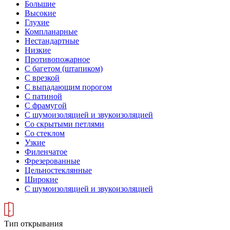
Большие
Высокие
Глухие
Компланарные
Нестандартные
Низкие
Противопожарное
С багетом (штапиком)
С врезкой
С выпадающим порогом
С патиной
С фрамугой
С шумоизоляцией и звукоизоляцией
Со скрытыми петлями
Со стеклом
Узкие
Филенчатое
Фрезерованные
Цельностеклянные
Широкие
С шумоизоляцией и звукоизоляцией
Тип открывания