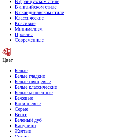
В французском стиле
В английском стиле
В скандинавском стиле
Классические
Красивые
Минимализм
Прованс
Современные
Цвет
Белые
Белые гладкие
Белые глянцевые
Белые классические
Белые крашенные
Бежевые
Коричневые
Серые
Венге
Беленый дуб
Капучино
Желтые
Синие