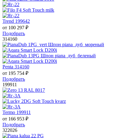
Trend 199642
от
100 297
₽
Подобрать
314160
Penta 314160
от
195 754
₽
Подобрать
199911
Termo 199911
от
166 953
₽
Подобрать
322026