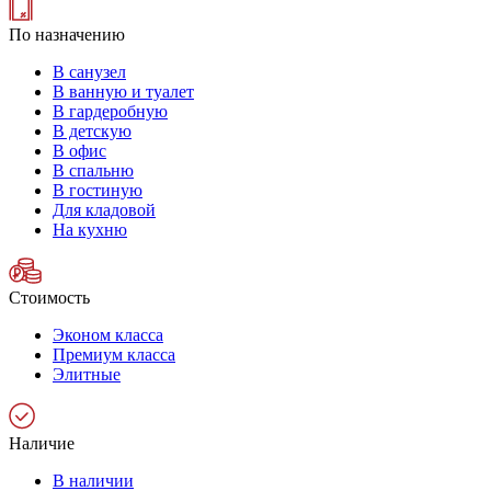
По назначению
В санузел
В ванную и туалет
В гардеробную
В детскую
В офис
В спальню
В гостиную
Для кладовой
На кухню
Стоимость
Эконом класса
Премиум класса
Элитные
Наличие
В наличии