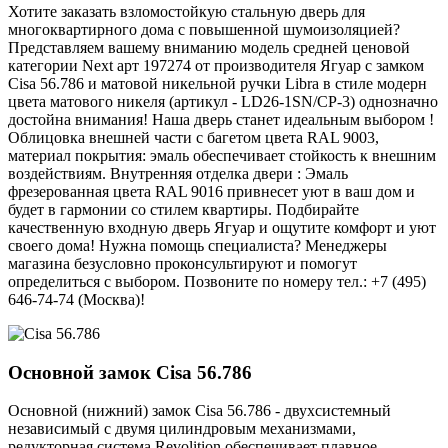
Хотите заказать взломостойкую стальную дверь для
многоквартирного дома с повышенной шумоизоляцией?
Представляем вашему вниманию модель средней ценовой
категории Next арт 197274 от производителя Ягуар с замком
Cisa 56.786 и матовой никельной ручки Libra в стиле модерн
цвета матового никеля (артикул - LD26-1SN/CP-3) однозначно
достойна внимания! Наша дверь станет идеальным выбором !
Облицовка внешней части с багетом цвета RAL 9003,
материал покрытия: эмаль обеспечивает стойкость к внешним
воздействиям. Внутренняя отделка двери : Эмаль
фрезерованная цвета RAL 9016 привнесет уют в ваш дом и
будет в гармонии со стилем квартиры. Подбирайте
качественную входную дверь Ягуар и ощутите комфорт и уют
своего дома! Нужна помощь специалиста? Менеджеры
магазина безусловно проконсультируют и помогут
определиться с выбором. Позвоните по номеру тел.: +7 (495)
646-74-74 (Москва)!
Основной замок
Cisa 56.786
Основной (нижний) замок Cisa 56.786 - двухсистемный
независимый с двумя цилиндровым механизмами,
редукторная система Revolition обеспечивает плавное