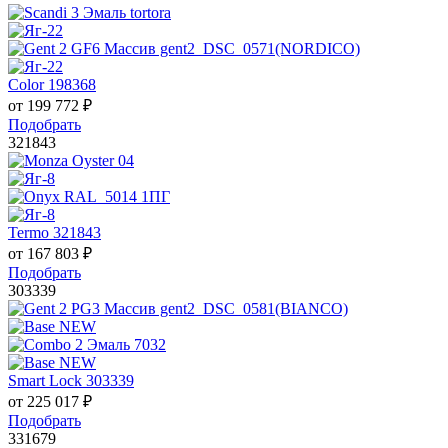
Color 198368
от
199 772
₽
Подобрать
321843
Termo 321843
от
167 803
₽
Подобрать
303339
Smart Lock 303339
от
225 017
₽
Подобрать
331679