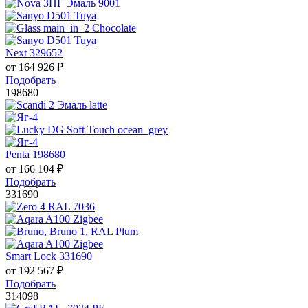
Next 329652
от
164 926
₽
Подобрать
198680
Penta 198680
от
166 104
₽
Подобрать
331690
Smart Lock 331690
от
192 567
₽
Подобрать
314098