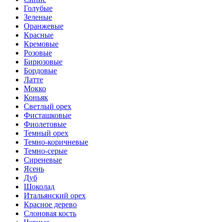
Голубые
Зеленые
Оранжевые
Красные
Кремовые
Розовые
Бирюзовые
Бордовые
Латте
Мокко
Коньяк
Светлый орех
Фисташковые
Фиолетовые
Темный орех
Темно-коричневые
Темно-серые
Сиреневые
Ясень
Дуб
Шоколад
Итальянский орех
Красное дерево
Слоновая кость