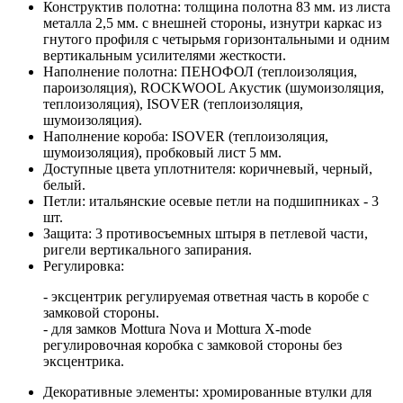
Конструктив полотна: толщина полотна 83 мм. из листа
металла 2,5 мм. с внешней стороны, изнутри каркас из
гнутого профиля с четырьмя горизонтальными и одним
вертикальным усилителями жесткости.
Наполнение полотна: ПЕНОФОЛ (теплоизоляция,
пароизоляция), ROCKWOOL Акустик (шумоизоляция,
теплоизоляция), ISOVER (теплоизоляция,
шумоизоляция).
Наполнение короба: ISOVER (теплоизоляция,
шумоизоляция), пробковый лист 5 мм.
Доступные цвета уплотнителя: коричневый, черный,
белый.
Петли: итальянские осевые петли на подшипниках - 3
шт.
Защита: 3 противосъемных штыря в петлевой части,
ригели вертикального запирания.
Регулировка:
- эксцентрик регулируемая ответная часть в коробе с
замковой стороны.
- для замков Mottura Nova и Mottura X-mode
регулировочная коробка с замковой стороны без
эксцентрика.
Декоративные элементы: хромированные втулки для