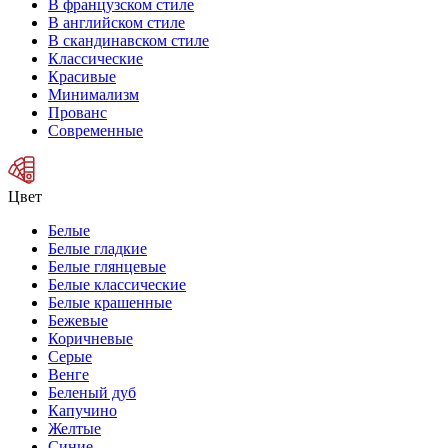
В французском стиле
В английском стиле
В скандинавском стиле
Классические
Красивые
Минимализм
Прованс
Современные
Цвет
Белые
Белые гладкие
Белые глянцевые
Белые классические
Белые крашенные
Бежевые
Коричневые
Серые
Венге
Беленый дуб
Капучино
Желтые
Синие