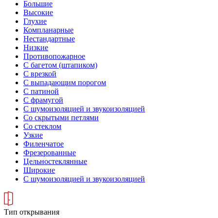
Большие
Высокие
Глухие
Компланарные
Нестандартные
Низкие
Противопожарное
С багетом (штапиком)
С врезкой
С выпадающим порогом
С патиной
С фрамугой
С шумоизоляцией и звукоизоляцией
Со скрытыми петлями
Со стеклом
Узкие
Филенчатое
Фрезерованные
Цельностеклянные
Широкие
С шумоизоляцией и звукоизоляцией
Тип открывания