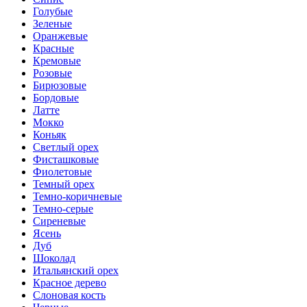
Голубые
Зеленые
Оранжевые
Красные
Кремовые
Розовые
Бирюзовые
Бордовые
Латте
Мокко
Коньяк
Светлый орех
Фисташковые
Фиолетовые
Темный орех
Темно-коричневые
Темно-серые
Сиреневые
Ясень
Дуб
Шоколад
Итальянский орех
Красное дерево
Слоновая кость