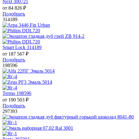
Next 300721
от
84 826
₽
Подобрать
314189
Smart Lock 314189
от
187 567
₽
Подобрать
198596
Termo 198596
от
190 503
₽
Подобрать
297393