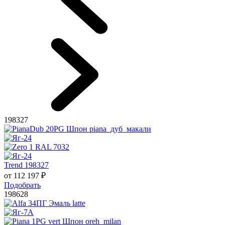
198327
Trend 198327
от
112 197
₽
Подобрать
198628