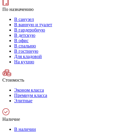
По назначению
В санузел
В ванную и туалет
В гардеробную
В детскую
В офис
В спальню
В гостиную
Для кладовой
На кухню
Стоимость
Эконом класса
Премиум класса
Элитные
Наличие
В наличии