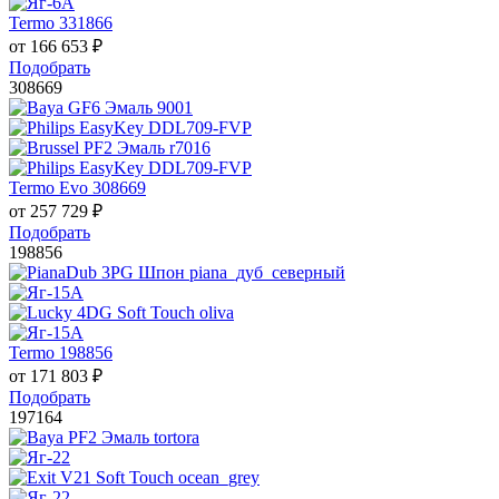
Termo 331866
от
166 653
₽
Подобрать
308669
Termo Evo 308669
от
257 729
₽
Подобрать
198856
Termo 198856
от
171 803
₽
Подобрать
197164