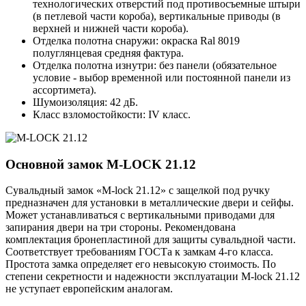
технологических отверстий под противосъемные штыри
(в петлевой части короба), вертикальные приводы (в
верхней и нижней части короба).
Отделка полотна снаружи: окраска Ral 8019
полуглянцевая средняя фактура.
Отделка полотна изнутри: без панели (обязательное
условие - выбор временной или постоянной панели из
ассортимета).
Шумоизоляция: 42 дБ.
Класс взломостойкости: IV класс.
Основной замок
M-LOCK 21.12
Сувальдный замок «M-lock 21.12» с защелкой под ручку
предназначен для установки в металлические двери и сейфы.
Может устанавливаться с вертикальными приводами для
запирания двери на три стороны. Рекомендована
комплектация бронепластиной для защиты сувальдной части.
Соответствует требованиям ГОСТа к замкам 4-го класса.
Простота замка определяет его невысокую стоимость. По
степени секретности и надежности эксплуатации M-lock 21.12
не уступает европейским аналогам.