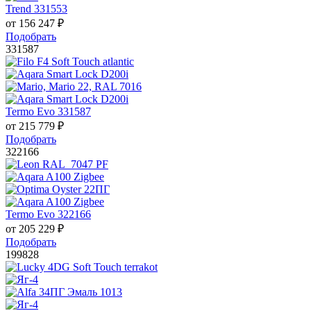
Trend 331553
от
156 247
₽
Подобрать
331587
Termo Evo 331587
от
215 779
₽
Подобрать
322166
Termo Evo 322166
от
205 229
₽
Подобрать
199828