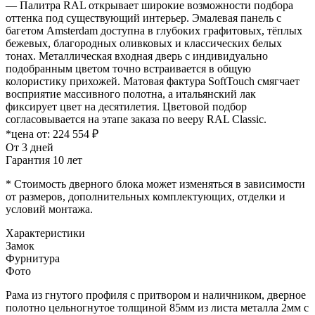
— Палитра RAL открывает широкие возможности подбора
оттенка под существующий интерьер. Эмалевая панель с
багетом Amsterdam доступна в глубоких графитовых, тёплых
бежевых, благородных оливковых и классических белых
тонах. Металлическая входная дверь с индивидуально
подобранным цветом точно встраивается в общую
колористику прихожей. Матовая фактура SoftTouch смягчает
восприятие массивного полотна, а итальянский лак
фиксирует цвет на десятилетия. Цветовой подбор
согласовывается на этапе заказа по вееру RAL Classic.
*цена от:
224 554 ₽
От 3 дней
Гарантия 10 лет
* Стоимость дверного блока может изменяться в зависимости
от размеров, дополнительных комплектующих, отделки и
условий монтажа.
Характеристики
Замок
Фурнитура
Фото
Рама из гнутого профиля с притвором и наличником, дверное
полотно цельногнутое толщиной 85мм из листа металла 2мм c