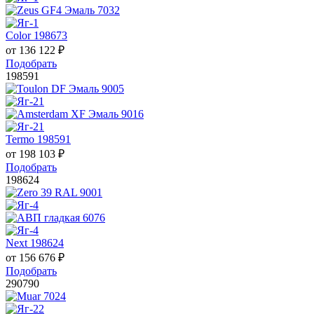
Color 198673
от
136 122
₽
Подобрать
198591
Termo 198591
от
198 103
₽
Подобрать
198624
Next 198624
от
156 676
₽
Подобрать
290790