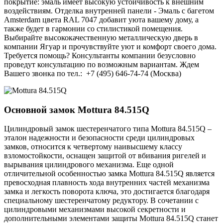
покрытие: эмаль имеет высокую устойчивость к внешним
воздействиям. Отделка внутренней панели - Эмаль с багетом
Amsterdam цвета RAL 7047 добавит уюта вашему дому, а
также будет в гармонии со стилистикой помещения.
Выбирайте высококачественную металлическую дверь в
компании Ягуар и прочувствуйте уют и комфорт своего дома.
Требуется помощь? Консультанты компании безусловно
проведут консультацию по возможным вариантам. Ждем
Вашего звонка по тел.: +7 (495) 646-74-74 (Москва)
Основной замок
Mottura 84.515Q
Цилиндровый замок шестеренчатого типа Mottura 84.515Q –
эталон надежности и безопасности среди цилиндровых
замков, относится к четвертому наивысшему классу
взломостойкости, оснащен защитой от вбивания ригелей и
вырывания цилиндрового механизма. Еще одной
отличительной особенностью замка Mottura 84.515Q является
превосходная плавность хода внутренних частей механизма
замка и легкость поворота ключа, это достигается благодаря
специальному шестеренчатому редуктору. В сочетании с
цилиндровыми механизмами высокой секретности и
дополнительными элементами защиты Mottura 84.515Q станет