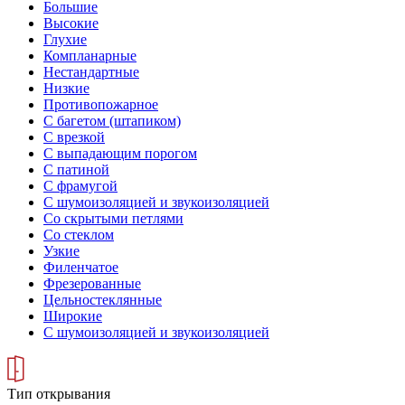
Большие
Высокие
Глухие
Компланарные
Нестандартные
Низкие
Противопожарное
С багетом (штапиком)
С врезкой
С выпадающим порогом
С патиной
С фрамугой
С шумоизоляцией и звукоизоляцией
Со скрытыми петлями
Со стеклом
Узкие
Филенчатое
Фрезерованные
Цельностеклянные
Широкие
С шумоизоляцией и звукоизоляцией
Тип открывания