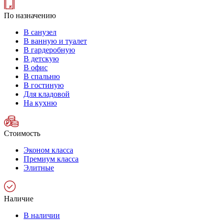
По назначению
В санузел
В ванную и туалет
В гардеробную
В детскую
В офис
В спальню
В гостиную
Для кладовой
На кухню
Стоимость
Эконом класса
Премиум класса
Элитные
Наличие
В наличии