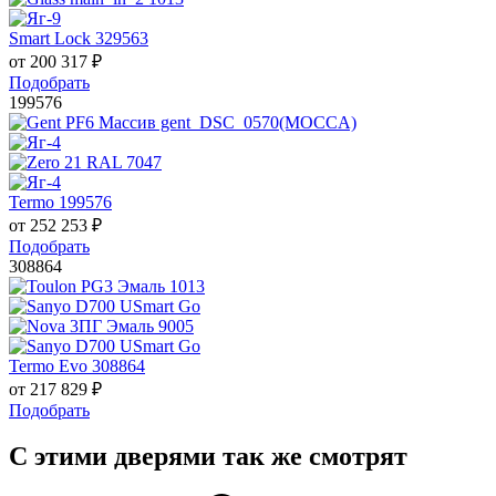
Smart Lock 329563
от
200 317
₽
Подобрать
199576
Termo 199576
от
252 253
₽
Подобрать
308864
Termo Evo 308864
от
217 829
₽
Подобрать
С этими дверями так же смотрят