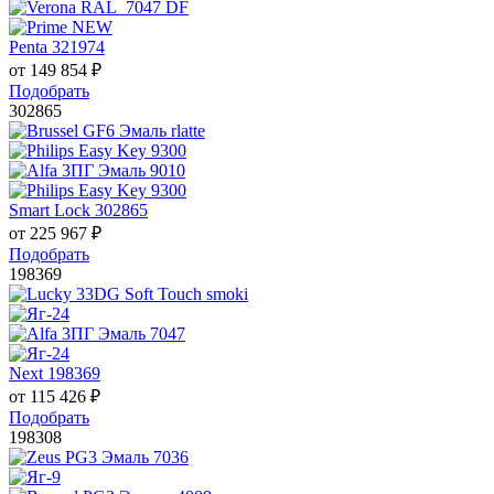
Penta 321974
от
149 854
₽
Подобрать
302865
Smart Lock 302865
от
225 967
₽
Подобрать
198369
Next 198369
от
115 426
₽
Подобрать
198308