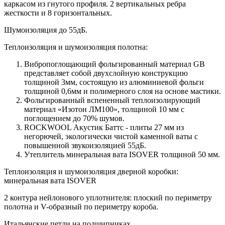
каркасом из гнутого профиля. 2 вертикальных ребра
жесткости и 8 горизонтальных.
Шумоизоляция до 55дБ.
Теплоизоляция и шумоизоляция полотна:
Вибропоглощающий фольгированный материал GB
представляет собой двухслойную конструкцию
толщиной 3мм, состоящую из алюминиевой фольги
толщиной 0,6мм и полимерного слоя на основе мастики.
Фольгированный вспененный теплоизолирующий
материал «Изотон ЛМ100», толщиной 10 мм с
поглощением до 70% шумов.
ROCKWOOL Акустик Баттс - плиты 27 мм из
негорючей, экологически чистой каменной ваты с
повышенной звукоизоляцией 55дБ.
Утеплитель минеральная вата ISOVER толщиной 50 мм.
Теплоизоляция и шумоизоляция дверной коробки:
минеральная вата ISOVER
2 контура нейлонового уплотнителя: плоский по периметру
полотна и V-образный по периметру короба.
Итальянские петли на подшипниках.