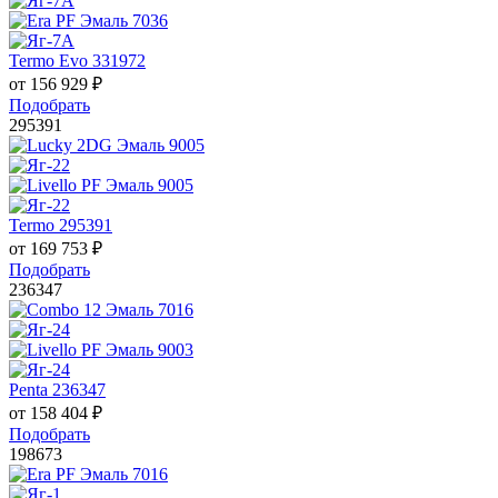
Termo Evo 331972
от
156 929
₽
Подобрать
295391
Termo 295391
от
169 753
₽
Подобрать
236347
Penta 236347
от
158 404
₽
Подобрать
198673