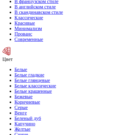
В французском стиле
В английском стиле
В скандинавском стиле
Классические
Красивые
Минимализм
Прованс
Современные
Цвет
Белые
Белые гладкие
Белые глянцевые
Белые классические
Белые крашенные
Бежевые
Коричневые
Серые
Венге
Беленый дуб
Капучино
Желтые
Синие