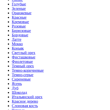
Голубые
Зеленые
Оранжевые
Красные
Кремовые
Розовые
Бирюзовые
Бордовые
Латте
Мокко
Коньяк
Светлый орех
Фисташковые
Фиолетовые
Темный орех
Темно-коричневые
Темно-серые
Сиреневые
Ясень
Дуб
Шоколад
Итальянский орех
Красное дерево
Слоновая кость