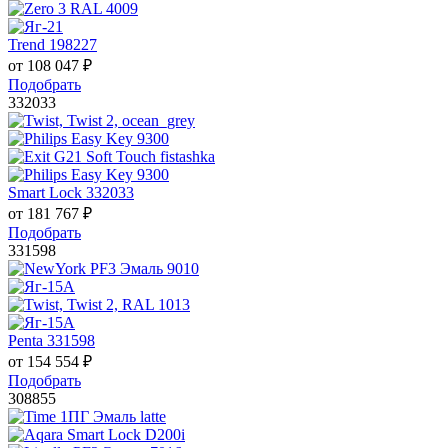
Trend 198227
от
108 047
₽
Подобрать
332033
Smart Lock 332033
от
181 767
₽
Подобрать
331598
Penta 331598
от
154 554
₽
Подобрать
308855