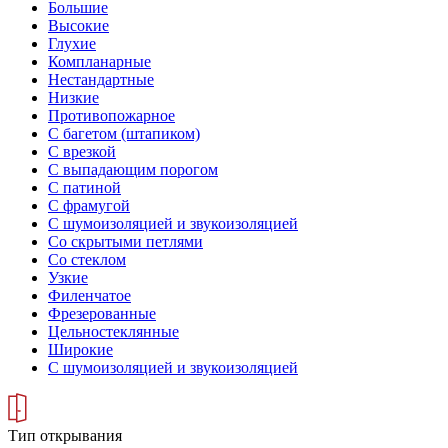
Большие
Высокие
Глухие
Компланарные
Нестандартные
Низкие
Противопожарное
С багетом (штапиком)
С врезкой
С выпадающим порогом
С патиной
С фрамугой
С шумоизоляцией и звукоизоляцией
Со скрытыми петлями
Со стеклом
Узкие
Филенчатое
Фрезерованные
Цельностеклянные
Широкие
С шумоизоляцией и звукоизоляцией
Тип открывания