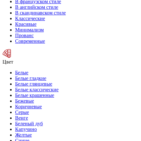
В французском стиле
В английском стиле
В скандинавском стиле
Классические
Красивые
Минимализм
Прованс
Современные
Цвет
Белые
Белые гладкие
Белые глянцевые
Белые классические
Белые крашенные
Бежевые
Коричневые
Серые
Венге
Беленый дуб
Капучино
Желтые
Синие