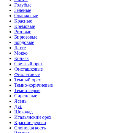
Голубые
Зеленые
Оранжевые
Красные
Кремовые
Розовые
Бирюзовые
Бордовые
Латте
Мокко
Коньяк
Светлый орех
Фисташковые
Фиолетовые
Темный орех
Темно-коричневые
Темно-серые
Сиреневые
Ясень
Дуб
Шоколад
Итальянский орех
Красное дерево
Слоновая кость