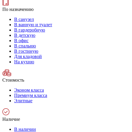
По назначению
В санузел
В ванную и туалет
В гардеробную
В детскую
В офис
В спальню
В гостиную
Для кладовой
На кухню
Стоимость
Эконом класса
Премиум класса
Элитные
Наличие
В наличии