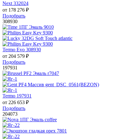
Next 332024
от
178 276
₽
Подобрать
308930
Termo Evo 308930
от
204 579
₽
Подобрать
197931
Termo 197931
от
226 653
₽
Подобрать
204073