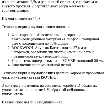
из листа металла 2,5мм (с внешней стороны) c каркасом из
гнутого профиля. 2 вертикальных ребра жесткости и 8
горизонтальных.
Шумоизоляция до 55дБ.
Теплоизоляция и шумоизоляция полотна:
Фольгированный вспененный негорючий
влагоизоляционный материал «Пенофол», толщиной
5мм с поглощением до 70% шумов.
ROCKWOOL Акустик Баттс - плиты 27 мм из
негорючей, экологически чистой каменной ваты с
повышенной звукоизоляцией 55дБ.
Утеплитель минеральная вата ISOVER толщиной 50 мм.
Заполнение швов монтажной пеной.
Теплоизоляция и шумоизоляция дверной коробки: пробковый
лист, минеральная вата ISOVER.
3 контура уплотнения: на составном коробе 2 D-образных
уплотнителя, на полотне 1 V-образный нейлоновый
уплотнитель.
Итальянские петли на подшипниках.