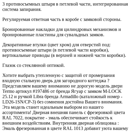
3 противосъемных штыря в петлевой части, интегрированная
система запирания.
Регулируемая ответная часть в коробе с замковой стороны.
Бронированные накладки для цилиндровых механизмов и
бронированные пластины для сувальдных замков.
Декоративные втулки (цвет хром) для отверстий под:
противосъемные штыри (в петлевой части коробки),
вертикальные приводы (в верхней и нижней части коробки).
Глазок со стеклянной оптикой.
Хотите выбрать утепленную с защитой от промерзания
входную стальную дверь для загородного коттеджа ?
Представляем вашему вниманию не дорогую модель двери
Termo артикул #197486 от бренда Ягуар с замком M-LOCK
25.12 и ручкой Libra бренда Armadillo (каталожный номер -
LD26-1SN/CP-3) без сомнения достойна Вашего внимания.
Эта модель станет идеальным выбором из нашего
ассортимента! Дверная внешняя панель с фрезеровкой цвета
RAL 7022, покрытие - эмаль обеспечивает стойкость к
внешним воздействиям. Внутренняя дверная облицовка :
Эмаль фрезерованная в цвете RAL 1013 добавит уюта вашему