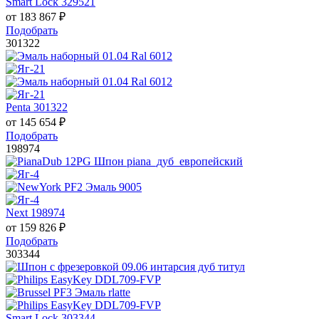
Smart Lock 329521
от
183 867
₽
Подобрать
301322
Penta 301322
от
145 654
₽
Подобрать
198974
Next 198974
от
159 826
₽
Подобрать
303344
Smart Lock 303344