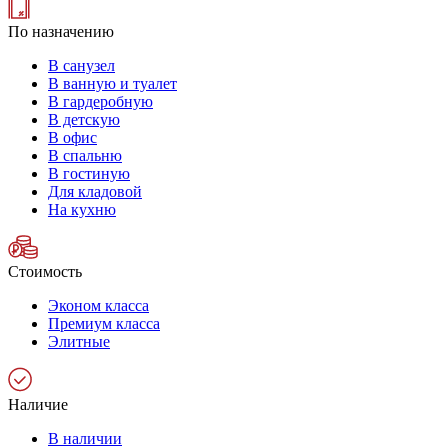
По назначению
В санузел
В ванную и туалет
В гардеробную
В детскую
В офис
В спальню
В гостиную
Для кладовой
На кухню
Стоимость
Эконом класса
Премиум класса
Элитные
Наличие
В наличии