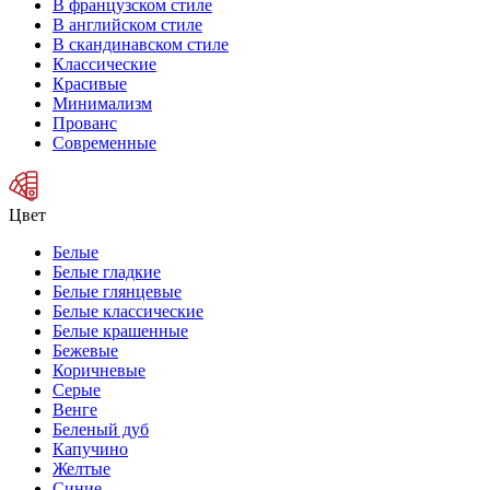
В французском стиле
В английском стиле
В скандинавском стиле
Классические
Красивые
Минимализм
Прованс
Современные
Цвет
Белые
Белые гладкие
Белые глянцевые
Белые классические
Белые крашенные
Бежевые
Коричневые
Серые
Венге
Беленый дуб
Капучино
Желтые
Синие