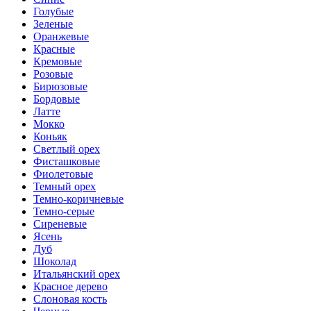
Голубые
Зеленые
Оранжевые
Красные
Кремовые
Розовые
Бирюзовые
Бордовые
Латте
Мокко
Коньяк
Светлый орех
Фисташковые
Фиолетовые
Темный орех
Темно-коричневые
Темно-серые
Сиреневые
Ясень
Дуб
Шоколад
Итальянский орех
Красное дерево
Слоновая кость