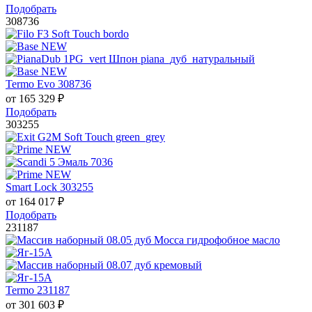
Подобрать
308736
Termo Evo 308736
от
165 329
₽
Подобрать
303255
Smart Lock 303255
от
164 017
₽
Подобрать
231187
Termo 231187
от
301 603
₽