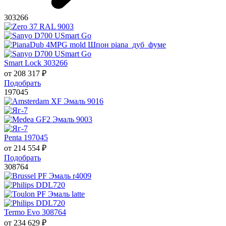
303266
Smart Lock 303266
от
208 317
₽
Подобрать
197045
Penta 197045
от
214 554
₽
Подобрать
308764
Termo Evo 308764
от
234 629
₽