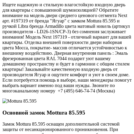
Ищете надежную и стильную влагостойкую входную дверь
для квартиры с повышенной шумоизоляцией? Обратите
внимание на модель двери среднего ценового сегмента Next
арт. #197319 от бренда "Ягуар" с замком Mottura 85.595 и
ручкой Libra бренда Armadillo цвета матовый никель (артикул
производителя - LD26-1SN/CP-3) без сомнения заслуживает
внимания! Модель Next 197319 - отличный вариант для вашей
квартиры. Отделка внешней поверхности двери наборная
цвета Mocca, покрытие- массив отличается устойчивостью к
внешниму воздействию. Дверная внутренняя панель : Эмаль
фрезерованная цвета RAL 7044 подарит уют вашему
домашнему пространству и будет в гармонии с общим стилем
квартиры! Заказывайте качественную входную дверь от
производителя Ягуар и ощутите комфорт и уют в своем доме.
Если потребуется помощь в выборе, наши менеджеры помогут
выбрать вариант именно под ваши нужды. Звоните по
многоканальному номеру +7 (495) 646-74-74 (Москва)
Основной замок
Mottura 85.595
Замок Mottura 85.595 оснащен дополнительной системой
защиты от несанкционированного проникновения. При