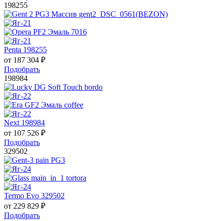
198255
Penta 198255
от
187 304
₽
Подобрать
198984
Next 198984
от
107 526
₽
Подобрать
329502
Termo Evo 329502
от
229 829
₽
Подобрать