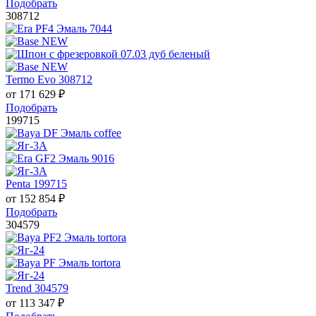
Подобрать
308712
Termo Evo 308712
от
171 629
₽
Подобрать
199715
Penta 199715
от
152 854
₽
Подобрать
304579
Trend 304579
от
113 347
₽