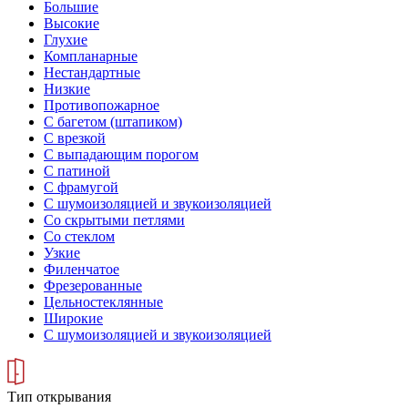
Большие
Высокие
Глухие
Компланарные
Нестандартные
Низкие
Противопожарное
С багетом (штапиком)
С врезкой
С выпадающим порогом
С патиной
С фрамугой
С шумоизоляцией и звукоизоляцией
Со скрытыми петлями
Со стеклом
Узкие
Филенчатое
Фрезерованные
Цельностеклянные
Широкие
С шумоизоляцией и звукоизоляцией
Тип открывания