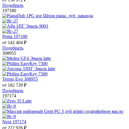
Подобрать
197180
Penta 197180
от
142 404
₽
Подобрать
308955
Termo Evo 308955
от
182 729
₽
Подобрать
197174
Next 197174
от
222 926
₽