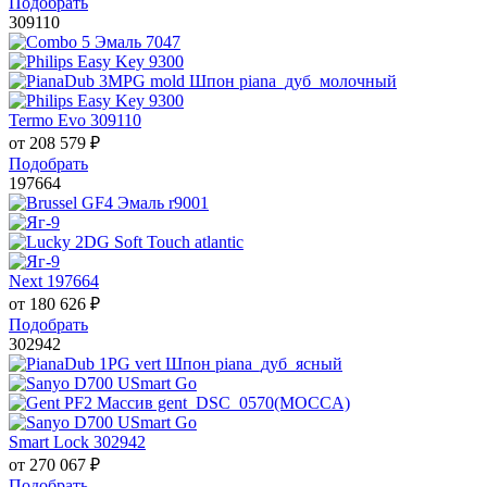
Подобрать
309110
Termo Evo 309110
от
208 579
₽
Подобрать
197664
Next 197664
от
180 626
₽
Подобрать
302942
Smart Lock 302942
от
270 067
₽
Подобрать