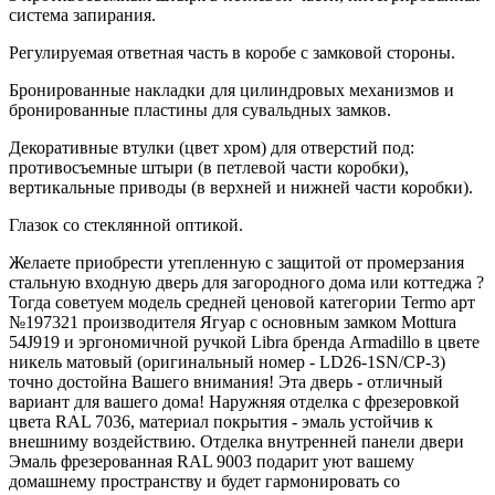
система запирания.
Регулируемая ответная часть в коробе с замковой стороны.
Бронированные накладки для цилиндровых механизмов и
бронированные пластины для сувальдных замков.
Декоративные втулки (цвет хром) для отверстий под:
противосъемные штыри (в петлевой части коробки),
вертикальные приводы (в верхней и нижней части коробки).
Глазок со стеклянной оптикой.
Желаете приобрести утепленную с защитой от промерзания
стальную входную дверь для загородного дома или коттеджа ?
Тогда советуем модель средней ценовой категории Termo арт
№197321 производителя Ягуар с основным замком Mottura
54J919 и эргономичной ручкой Libra бренда Armadillo в цвете
никель матовый (оригинальный номер - LD26-1SN/CP-3)
точно достойна Вашего внимания! Эта дверь - отличный
вариант для вашего дома! Наружняя отделка с фрезеровкой
цвета RAL 7036, материал покрытия - эмаль устойчив к
внешниму воздействию. Отделка внутренней панели двери
Эмаль фрезерованная RAL 9003 подарит уют вашему
домашнему пространству и будет гармонировать со