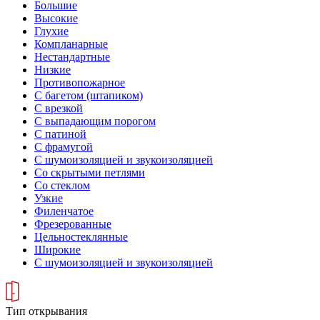
Большие
Высокие
Глухие
Компланарные
Нестандартные
Низкие
Противопожарное
С багетом (штапиком)
С врезкой
С выпадающим порогом
С патиной
С фрамугой
С шумоизоляцией и звукоизоляцией
Со скрытыми петлями
Со стеклом
Узкие
Филенчатое
Фрезерованные
Цельностеклянные
Широкие
С шумоизоляцией и звукоизоляцией
Тип открывания