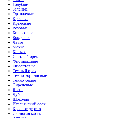
Голубые
Зеленые
Оранжевые
Красные
Кремовые
Розовые
Бирюзовые
Бордовые
Латте
Мокко
Коньяк
Светлый орех
Фисташковые
Фиолетовые
Темный орех
Темно-коричневые
Темно-серые
Сиреневые
Ясень
Дуб
Шоколад
Итальянский орех
Красное дерево
Слоновая кость