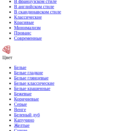
В французском стиле
В английском стиле
В скандинавском стиле
Классические
Красивые
Минимализм
Прованс
Современные
Цвет
Белые
Белые гладкие
Белые глянцевые
Белые классические
Белые крашенные
Бежевые
Коричневые
Серые
Венге
Беленый дуб
Капучино
Желтые
Синие