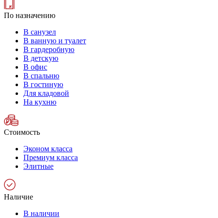
По назначению
В санузел
В ванную и туалет
В гардеробную
В детскую
В офис
В спальню
В гостиную
Для кладовой
На кухню
Стоимость
Эконом класса
Премиум класса
Элитные
Наличие
В наличии