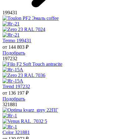
199431
Termo 199431
от
144 803
₽
Подобрать
197232
Trend 197232
от
136 197
₽
Подобрать
321881
Color 321881
от
130 972
₽