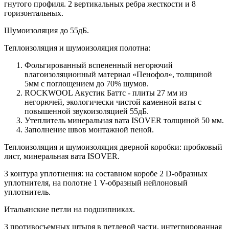
гнутого профиля. 2 вертикальных ребра жесткости и 8
горизонтальных.
Шумоизоляция до 55дБ.
Теплоизоляция и шумоизоляция полотна:
Фольгированный вспененный негорючий
влагоизоляционный материал «Пенофол», толщиной
5мм с поглощением до 70% шумов.
ROCKWOOL Акустик Баттс - плиты 27 мм из
негорючей, экологически чистой каменной ваты с
повышенной звукоизоляцией 55дБ.
Утеплитель минеральная вата ISOVER толщиной 50 мм.
Заполнение швов монтажной пеной.
Теплоизоляция и шумоизоляция дверной коробки: пробковый
лист, минеральная вата ISOVER.
3 контура уплотнения: на составном коробе 2 D-образных
уплотнителя, на полотне 1 V-образный нейлоновый
уплотнитель.
Итальянские петли на подшипниках.
3 противосъемных штыря в петлевой части, интегрированная