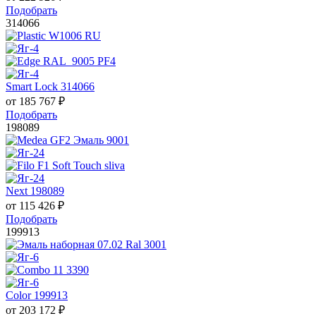
Подобрать
314066
Smart Lock 314066
от
185 767
₽
Подобрать
198089
Next 198089
от
115 426
₽
Подобрать
199913
Color 199913
от
203 172
₽