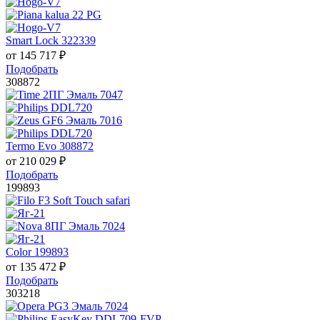
Smart Lock 322339
от
145 717
₽
Подобрать
308872
Termo Evo 308872
от
210 029
₽
Подобрать
199893
Color 199893
от
135 472
₽
Подобрать
303218