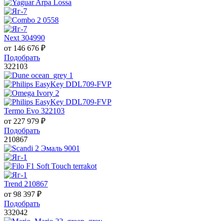
Next 304990
от
146 676
₽
Подобрать
322103
Termo Evo 322103
от
227 979
₽
Подобрать
210867
Trend 210867
от
98 397
₽
Подобрать
332042