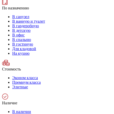
По назначению
В санузел
В ванную и туалет
В гардеробную
В детскую
В офис
В спальню
В гостиную
Для кладовой
На кухню
Стоимость
Эконом класса
Премиум класса
Элитные
Наличие
В наличии