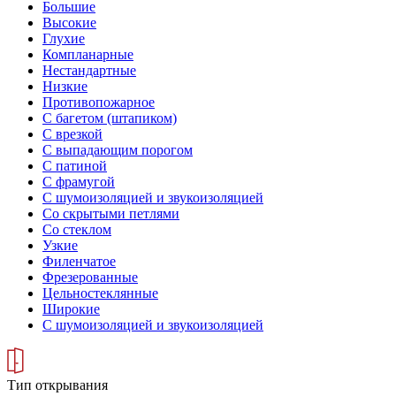
Большие
Высокие
Глухие
Компланарные
Нестандартные
Низкие
Противопожарное
С багетом (штапиком)
С врезкой
С выпадающим порогом
С патиной
С фрамугой
С шумоизоляцией и звукоизоляцией
Со скрытыми петлями
Со стеклом
Узкие
Филенчатое
Фрезерованные
Цельностеклянные
Широкие
С шумоизоляцией и звукоизоляцией
Тип открывания