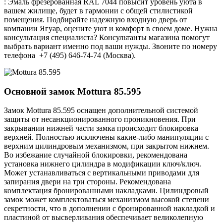
: Эмаль фрезерованная RAL 7044 повысит уровень уюта в
вашем жилище, будет в гармонии с общей стилистикой
помещения. Подбирайте надежную входную дверь от
компании Ягуар, оцените уют и комфорт в своем доме. Нужна
консультация специалиста? Консультанты магазина помогут
выбрать вариант именно под ваши нужды. Звоните по номеру
телефона +7 (495) 646-74-74 (Москва).
Основной замок
Mottura 85.595
Замок Mottura 85.595 оснащен дополнительной системой
защиты от несанкционированного проникновения. При
закрывании нижней части замка происходит блокировка
верхней. Полностью исключены какие-либо манипуляции с
верхним цилиндровым механизмом, при закрытом нижнем.
Во избежание случайной блокировки, рекомендована
установка нижнего цилиндра в модификации ключ/ключ.
Может устанавливаться с вертикальными приводами для
запирания двери на три стороны. Рекомендована
комплектация бронированными накладками. Цилиндровый
замок может комплектоваться механизмом высокой степени
секретности, что в дополнении с бронированной накладкой и
пластиной от высверливания обеспечивает великолепную