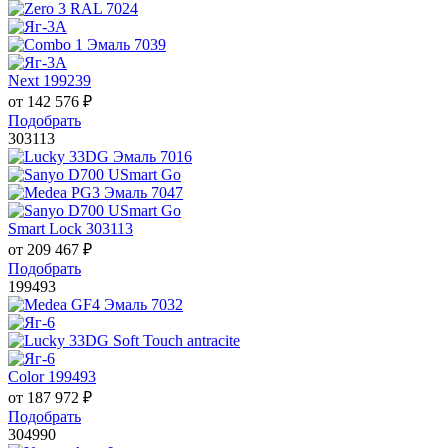
Next 199239
от
142 576
₽
Подобрать
303113
Smart Lock 303113
от
209 467
₽
Подобрать
199493
Color 199493
от
187 972
₽
Подобрать
304990