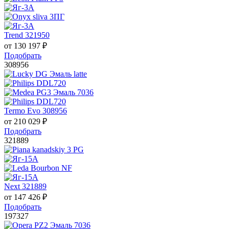
Trend 321950
от
130 197
₽
Подобрать
308956
Termo Evo 308956
от
210 029
₽
Подобрать
321889
Next 321889
от
147 426
₽
Подобрать
197327