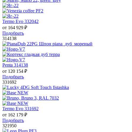
Termo Evo 332042
от
164 929
₽
Подобрать
314138
Penta 314138
от
120 154
₽
Подобрать
331692
Termo Evo 331692
от
162 179
₽
Подобрать
321950