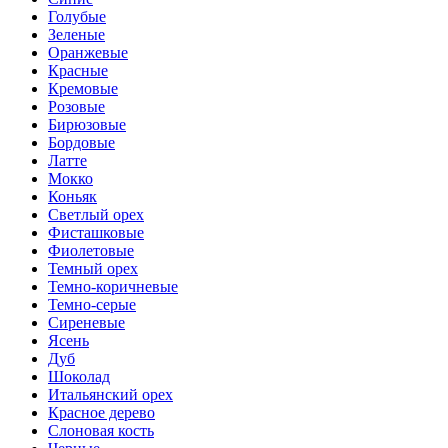
Голубые
Зеленые
Оранжевые
Красные
Кремовые
Розовые
Бирюзовые
Бордовые
Латте
Мокко
Коньяк
Светлый орех
Фисташковые
Фиолетовые
Темный орех
Темно-коричневые
Темно-серые
Сиреневые
Ясень
Дуб
Шоколад
Итальянский орех
Красное дерево
Слоновая кость