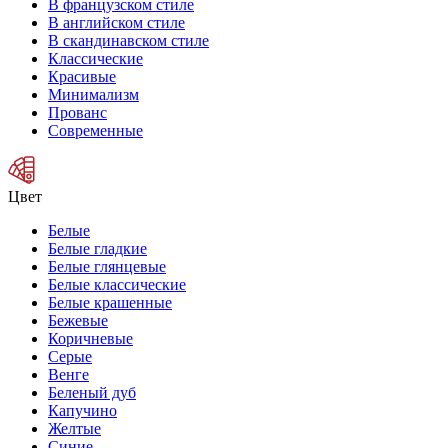
В французском стиле
В английском стиле
В скандинавском стиле
Классические
Красивые
Минимализм
Прованс
Современные
Цвет
Белые
Белые гладкие
Белые глянцевые
Белые классические
Белые крашенные
Бежевые
Коричневые
Серые
Венге
Беленый дуб
Капучино
Желтые
Синие