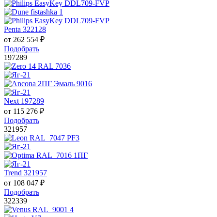
Penta 322128
от
262 554
₽
Подобрать
197289
Next 197289
от
115 276
₽
Подобрать
321957
Trend 321957
от
108 047
₽
Подобрать
322339