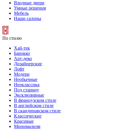
Входные двери
Умные решения
Мебель
Наши салоны
По стилю
Хай-тек
Барокко
Арт-деко
Дизайнерские
Лофт
Модерн
Необычные
Неоклассика
Под старину
Эксклюзивные
В французском стиле
В английском стиле
В скандинавском стиле
Классические
Красивые
Минимализм