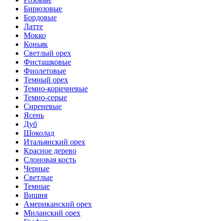
Бирюзовые
Бордовые
Латте
Мокко
Коньяк
Светлый орех
Фисташковые
Фиолетовые
Темный орех
Темно-коричневые
Темно-серые
Сиреневые
Ясень
Дуб
Шоколад
Итальянский орех
Красное дерево
Слоновая кость
Черные
Светлые
Темные
Вишня
Американский орех
Миланский орех