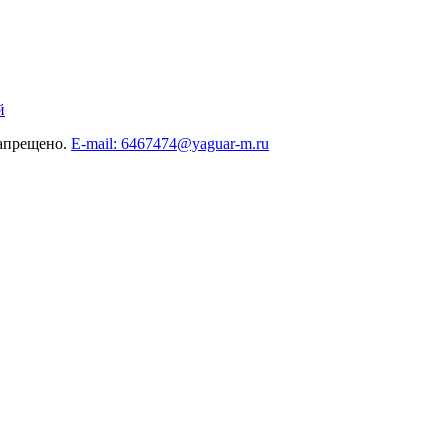
й
запрещено.
E-mail: 6467474@yaguar-m.ru