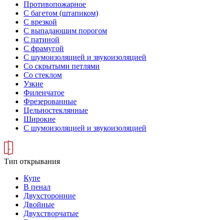
Противопожарное
С багетом (штапиком)
С врезкой
С выпадающим порогом
С патиной
С фрамугой
С шумоизоляцией и звукоизоляцией
Со скрытыми петлями
Со стеклом
Узкие
Филенчатое
Фрезерованные
Цельностеклянные
Широкие
С шумоизоляцией и звукоизоляцией
Тип открывания
Купе
В пенал
Двухсторонние
Двойные
Двухстворчатые