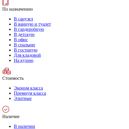
По назначению
В санузел
В ванную и туалет
В гардеробную
В детскую
В офис
В спальню
В гостиную
Для кладовой
На кухню
Стоимость
Эконом класса
Премиум класса
Элитные
Наличие
В наличии