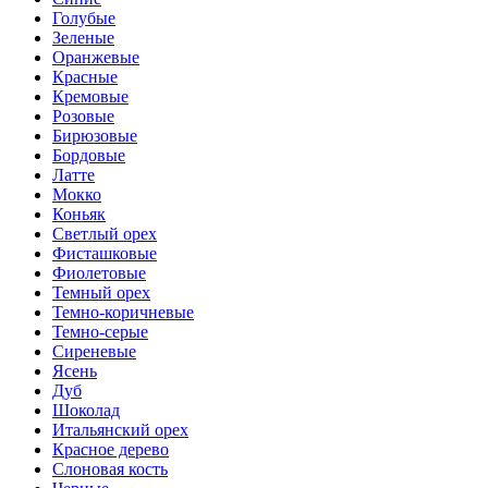
Голубые
Зеленые
Оранжевые
Красные
Кремовые
Розовые
Бирюзовые
Бордовые
Латте
Мокко
Коньяк
Светлый орех
Фисташковые
Фиолетовые
Темный орех
Темно-коричневые
Темно-серые
Сиреневые
Ясень
Дуб
Шоколад
Итальянский орех
Красное дерево
Слоновая кость