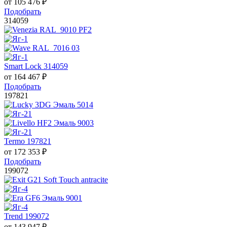
от
105 476
₽
Подобрать
314059
Smart Lock 314059
от
164 467
₽
Подобрать
197821
Termo 197821
от
172 353
₽
Подобрать
199072
Trend 199072
от
143 947
₽