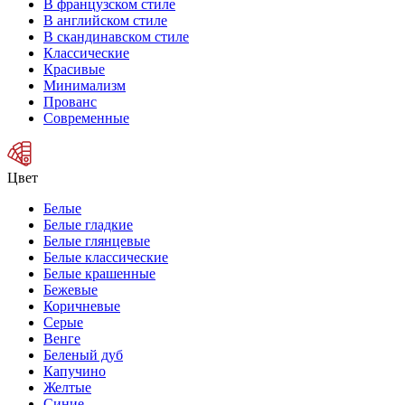
В французском стиле
В английском стиле
В скандинавском стиле
Классические
Красивые
Минимализм
Прованс
Современные
Цвет
Белые
Белые гладкие
Белые глянцевые
Белые классические
Белые крашенные
Бежевые
Коричневые
Серые
Венге
Беленый дуб
Капучино
Желтые
Синие