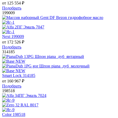
от
125 554
₽
Подобрать
199009
Next 199009
от
172 526
₽
Подобрать
314185
Smart Lock 314185
от
160 967
₽
Подобрать
198518
Color 198518