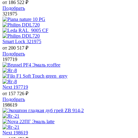
от
186 522
₽
Подобрать
321975
Smart Lock 321975
от
200 517
₽
Подобрать
197719
Next 197719
от
157 726
₽
Подобрать
198619
Next 198619