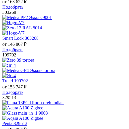
от
163 622
₽
Подобрать
303268
Smart Lock 303268
от
146 867
₽
Подобрать
199702
Trend 199702
от
153 747
₽
Подобрать
329513
Penta 329513