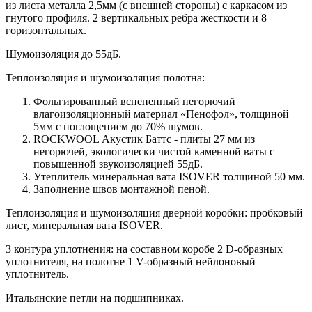
из листа металла 2,5мм (с внешней стороны) c каркасом из
гнутого профиля. 2 вертикальных ребра жесткости и 8
горизонтальных.
Шумоизоляция до 55дБ.
Теплоизоляция и шумоизоляция полотна:
Фольгированный вспененный негорючий
влагоизоляционный материал «Пенофол», толщиной
5мм с поглощением до 70% шумов.
ROCKWOOL Акустик Баттс - плиты 27 мм из
негорючей, экологически чистой каменной ваты с
повышенной звукоизоляцией 55дБ.
Утеплитель минеральная вата ISOVER толщиной 50 мм.
Заполнение швов монтажной пеной.
Теплоизоляция и шумоизоляция дверной коробки: пробковый
лист, минеральная вата ISOVER.
3 контура уплотнения: на составном коробе 2 D-образных
уплотнителя, на полотне 1 V-образный нейлоновый
уплотнитель.
Итальянские петли на подшипниках.