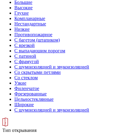
Большие
Высокие
Глухие
Компланарные
Нестандартные
Низкие
Противопожарное
С багетом (штапиком)
С врезкой
С выпадающим порогом
С патиной
С фрамугой
С шумоизоляцией и звукоизоляцией
Со скрытыми петлями
Со стеклом
Узкие
Филенчатое
Фрезерованные
Цельностеклянные
Широкие
С шумоизоляцией и звукоизоляцией
Тип открывания