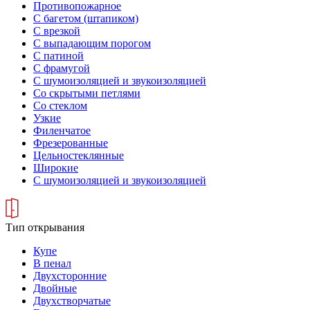
Противопожарное
С багетом (штапиком)
С врезкой
С выпадающим порогом
С патиной
С фрамугой
С шумоизоляцией и звукоизоляцией
Со скрытыми петлями
Со стеклом
Узкие
Филенчатое
Фрезерованные
Цельностеклянные
Широкие
С шумоизоляцией и звукоизоляцией
Тип открывания
Купе
В пенал
Двухсторонние
Двойные
Двухстворчатые