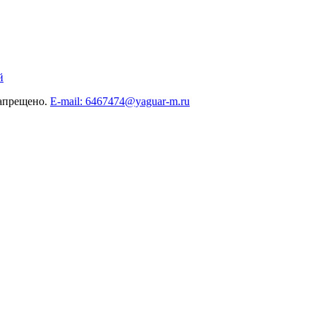
й
запрещено.
E-mail: 6467474@yaguar-m.ru