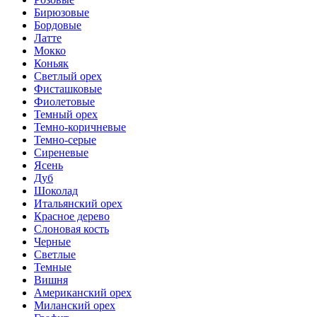
Бирюзовые
Бордовые
Латте
Мокко
Коньяк
Светлый орех
Фисташковые
Фиолетовые
Темный орех
Темно-коричневые
Темно-серые
Сиреневые
Ясень
Дуб
Шоколад
Итальянский орех
Красное дерево
Слоновая кость
Черные
Светлые
Темные
Вишня
Американский орех
Миланский орех