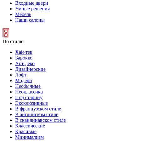
Входные двери
Умные решения
Мебель
Наши салоны
По стилю
Хай-тек
Барокко
Арт-деко
Дизайнерские
Лофт
Модерн
Необычные
Неоклассика
Под старину
Эксклюзивные
В французском стиле
В английском стиле
В скандинавском стиле
Классические
Красивые
Минимализм