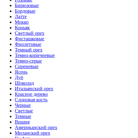
Бирюзовые
Бордовые
Латте
Мокко
Коньяк
Светлый орех
Фисташковые
Фиолетовые
Темный орех
Темно-коричневые
Темно-серые
Сиреневые
Ясень
Дуб
Шоколад
Итальянский орех
Красное дерево
Слоновая кость
Черные
Светлые
Темные
Вишня
Американский орех
Миланский орех