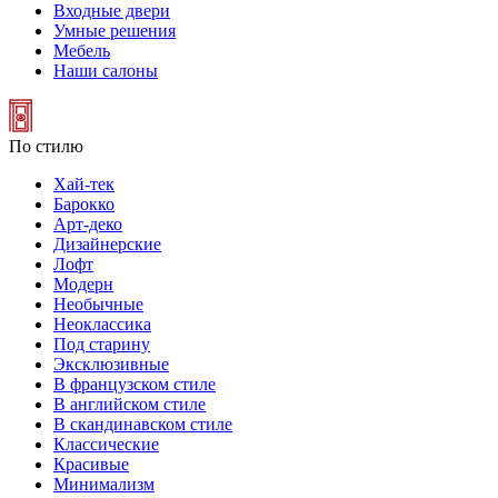
Входные двери
Умные решения
Мебель
Наши салоны
По стилю
Хай-тек
Барокко
Арт-деко
Дизайнерские
Лофт
Модерн
Необычные
Неоклассика
Под старину
Эксклюзивные
В французском стиле
В английском стиле
В скандинавском стиле
Классические
Красивые
Минимализм