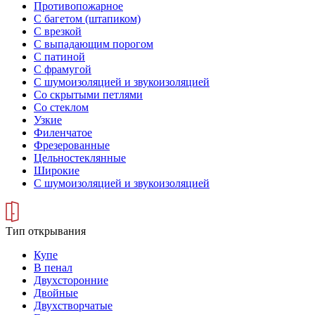
Противопожарное
С багетом (штапиком)
С врезкой
С выпадающим порогом
С патиной
С фрамугой
С шумоизоляцией и звукоизоляцией
Со скрытыми петлями
Со стеклом
Узкие
Филенчатое
Фрезерованные
Цельностеклянные
Широкие
С шумоизоляцией и звукоизоляцией
Тип открывания
Купе
В пенал
Двухсторонние
Двойные
Двухстворчатые