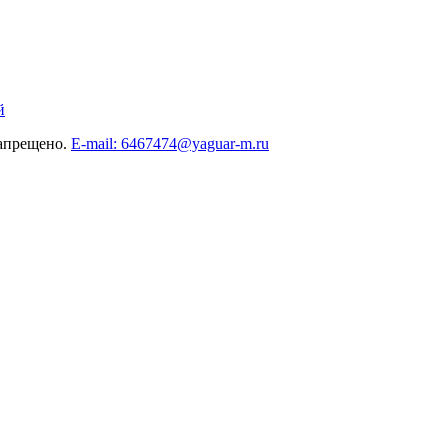
й
запрещено.
E-mail: 6467474@yaguar-m.ru