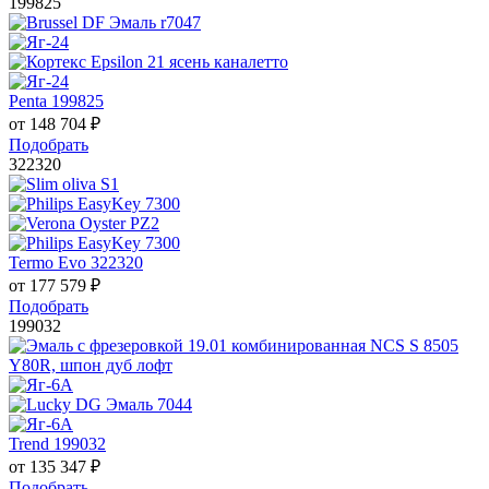
199825
Penta 199825
от
148 704
₽
Подобрать
322320
Termo Evo 322320
от
177 579
₽
Подобрать
199032
Trend 199032
от
135 347
₽
Подобрать