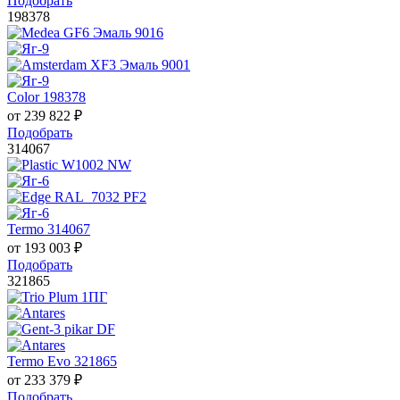
Подобрать
198378
Color 198378
от
239 822
₽
Подобрать
314067
Termo 314067
от
193 003
₽
Подобрать
321865
Termo Evo 321865
от
233 379
₽
Подобрать