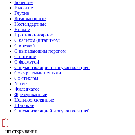
Большие
Высокие
Глухие
Компланарные
Нестандартные
Низкие
Противопожарное
С багетом (штапиком)
С врезкой
С выпадающим порогом
С патиной
С фрамугой
С шумоизоляцией и звукоизоляцией
Со скрытыми петлями
Со стеклом
Узкие
Филенчатое
Фрезерованные
Цельностеклянные
Широкие
С шумоизоляцией и звукоизоляцией
Тип открывания