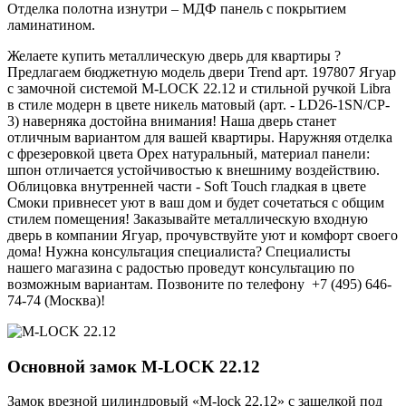
Отделка полотна изнутри – МДФ панель с покрытием
ламинатином.
Желаете купить металлическую дверь для квартиры ?
Предлагаем бюджетную модель двери Trend арт. 197807 Ягуар
с замочной системой M-LOCK 22.12 и стильной ручкой Libra
в стиле модерн в цвете никель матовый (арт. - LD26-1SN/CP-
3) наверняка достойна внимания! Наша дверь станет
отличным вариантом для вашей квартиры. Наружняя отделка
с фрезеровкой цвета Орех натуральный, материал панели:
шпон отличается устойчивостью к внешниму воздействию.
Облицовка внутренней части - Soft Touch гладкая в цвете
Смоки привнесет уют в ваш дом и будет сочетаться с общим
стилем помещения! Заказывайте металлическую входную
дверь в компании Ягуар, прочувствуйте уют и комфорт своего
дома! Нужна консультация специалиста? Специалисты
нашего магазина с радостью проведут консультацию по
возможным вариантам. Позвоните по телефону +7 (495) 646-
74-74 (Москва)!
Основной замок
M-LOCK 22.12
Замок врезной цилиндровый «M-lock 22.12» с защелкой под