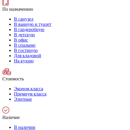
По назначению
В санузел
В ванную и туалет
В гардеробную
В детскую
В офис
В спальню
В гостиную
Для кладовой
На кухню
Стоимость
Эконом класса
Премиум класса
Элитные
Наличие
В наличии