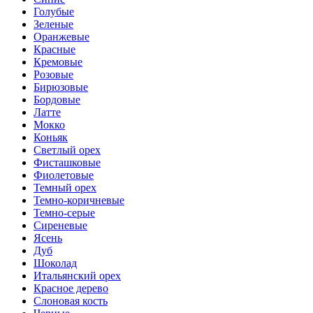
Голубые
Зеленые
Оранжевые
Красные
Кремовые
Розовые
Бирюзовые
Бордовые
Латте
Мокко
Коньяк
Светлый орех
Фисташковые
Фиолетовые
Темный орех
Темно-коричневые
Темно-серые
Сиреневые
Ясень
Дуб
Шоколад
Итальянский орех
Красное дерево
Слоновая кость