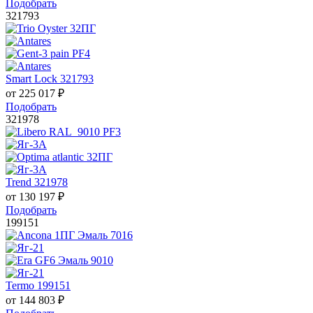
Подобрать
321793
Smart Lock 321793
от
225 017
₽
Подобрать
321978
Trend 321978
от
130 197
₽
Подобрать
199151
Termo 199151
от
144 803
₽