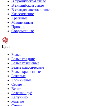
В французском стиле
В английском стиле
В скандинавском стиле
Классические
Красивые
Минимализм
Прованс
Современные
Цвет
Белые
Белые гладкие
Белые глянцевые
Белые классические
Белые крашенные
Бежевые
Коричневые
Серые
Венге
Беленый дуб
Капучино
Желтые
Синие