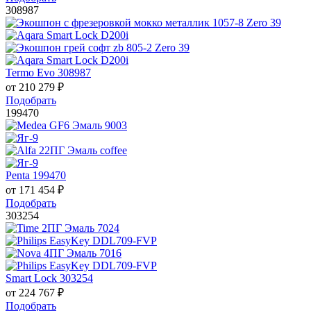
308987
Termo Evo 308987
от
210 279
₽
Подобрать
199470
Penta 199470
от
171 454
₽
Подобрать
303254
Smart Lock 303254
от
224 767
₽
Подобрать