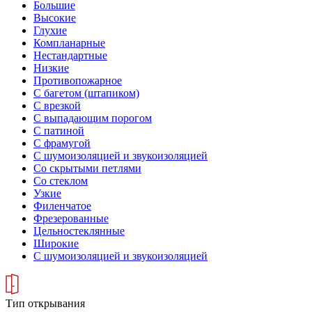
Большие
Высокие
Глухие
Компланарные
Нестандартные
Низкие
Противопожарное
С багетом (штапиком)
С врезкой
С выпадающим порогом
С патиной
С фрамугой
С шумоизоляцией и звукоизоляцией
Со скрытыми петлями
Со стеклом
Узкие
Филенчатое
Фрезерованные
Цельностеклянные
Широкие
С шумоизоляцией и звукоизоляцией
Тип открывания