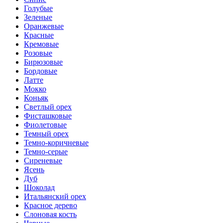
Голубые
Зеленые
Оранжевые
Красные
Кремовые
Розовые
Бирюзовые
Бордовые
Латте
Мокко
Коньяк
Светлый орех
Фисташковые
Фиолетовые
Темный орех
Темно-коричневые
Темно-серые
Сиреневые
Ясень
Дуб
Шоколад
Итальянский орех
Красное дерево
Слоновая кость