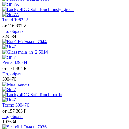
Trend 198222
от
116 897
₽
Подобрать
329534
Penta 329534
от
171 304
₽
Подобрать
300476
Termo 300476
от
157 303
₽
Подобрать
197634