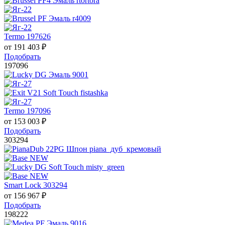
Termo 197626
от
191 403
₽
Подобрать
197096
Termo 197096
от
153 003
₽
Подобрать
303294
Smart Lock 303294
от
156 967
₽
Подобрать
198222