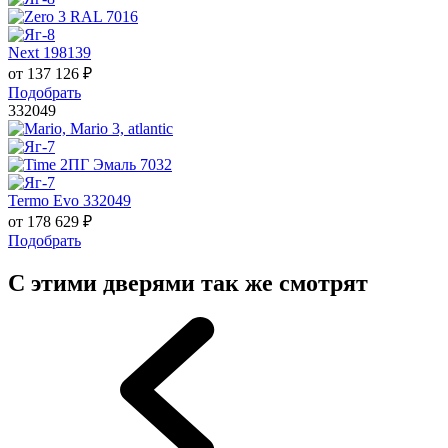
Next 198139
от
137 126
₽
Подобрать
332049
Termo Evo 332049
от
178 629
₽
Подобрать
С этими дверями так же смотрят