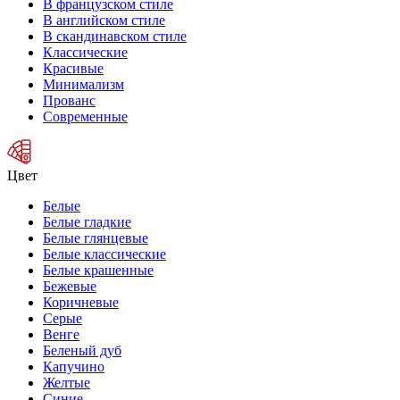
В французском стиле
В английском стиле
В скандинавском стиле
Классические
Красивые
Минимализм
Прованс
Современные
Цвет
Белые
Белые гладкие
Белые глянцевые
Белые классические
Белые крашенные
Бежевые
Коричневые
Серые
Венге
Беленый дуб
Капучино
Желтые
Синие