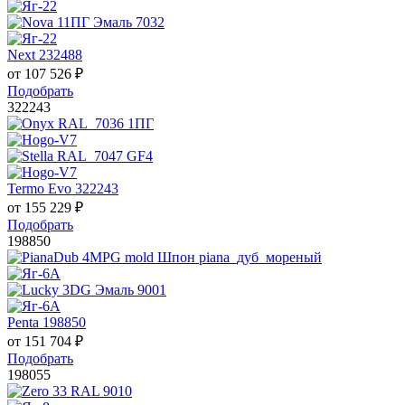
Next 232488
от
107 526
₽
Подобрать
322243
Termo Evo 322243
от
155 229
₽
Подобрать
198850
Penta 198850
от
151 704
₽
Подобрать
198055