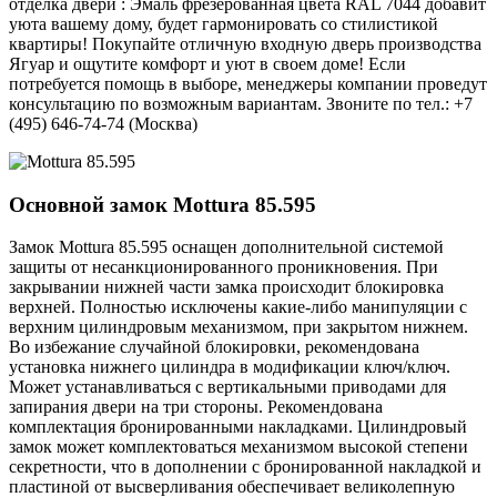
отделка двери : Эмаль фрезерованная цвета RAL 7044 добавит
уюта вашему дому, будет гармонировать со стилистикой
квартиры! Покупайте отличную входную дверь производства
Ягуар и ощутите комфорт и уют в своем доме! Если
потребуется помощь в выборе, менеджеры компании проведут
консультацию по возможным вариантам. Звоните по тел.: +7
(495) 646-74-74 (Москва)
Основной замок
Mottura 85.595
Замок Mottura 85.595 оснащен дополнительной системой
защиты от несанкционированного проникновения. При
закрывании нижней части замка происходит блокировка
верхней. Полностью исключены какие-либо манипуляции с
верхним цилиндровым механизмом, при закрытом нижнем.
Во избежание случайной блокировки, рекомендована
установка нижнего цилиндра в модификации ключ/ключ.
Может устанавливаться с вертикальными приводами для
запирания двери на три стороны. Рекомендована
комплектация бронированными накладками. Цилиндровый
замок может комплектоваться механизмом высокой степени
секретности, что в дополнении с бронированной накладкой и
пластиной от высверливания обеспечивает великолепную