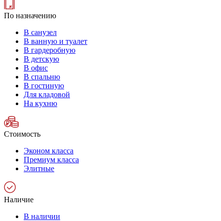
По назначению
В санузел
В ванную и туалет
В гардеробную
В детскую
В офис
В спальню
В гостиную
Для кладовой
На кухню
Стоимость
Эконом класса
Премиум класса
Элитные
Наличие
В наличии