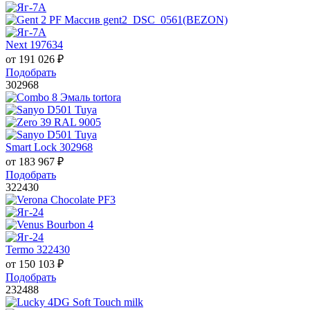
Next 197634
от
191 026
₽
Подобрать
302968
Smart Lock 302968
от
183 967
₽
Подобрать
322430
Termo 322430
от
150 103
₽
Подобрать
232488