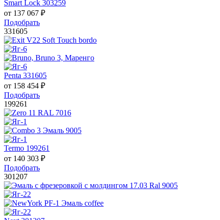
Smart Lock 303259
от
137 067
₽
Подобрать
331605
Penta 331605
от
158 454
₽
Подобрать
199261
Termo 199261
от
140 303
₽
Подобрать
301207