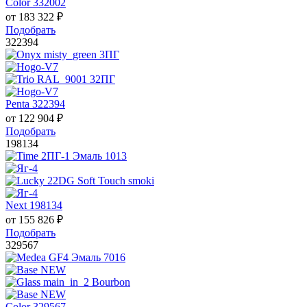
Color 332002
от
183 322
₽
Подобрать
322394
Penta 322394
от
122 904
₽
Подобрать
198134
Next 198134
от
155 826
₽
Подобрать
329567
Color 329567