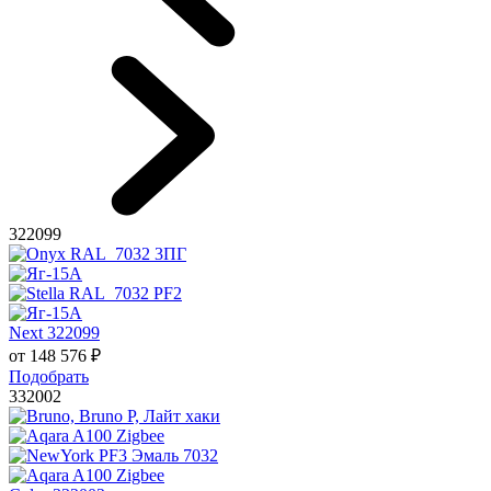
322099
Next 322099
от
148 576
₽
Подобрать
332002