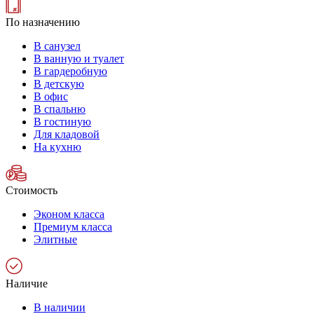
По назначению
В санузел
В ванную и туалет
В гардеробную
В детскую
В офис
В спальню
В гостиную
Для кладовой
На кухню
Стоимость
Эконом класса
Премиум класса
Элитные
Наличие
В наличии