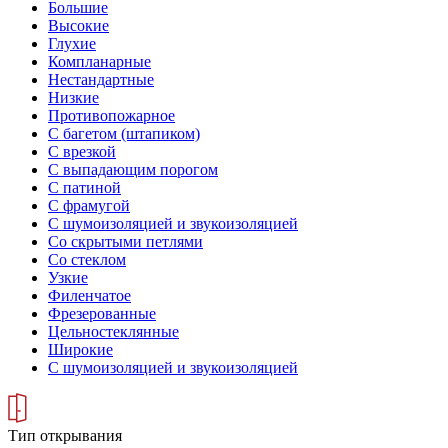
Большие
Высокие
Глухие
Компланарные
Нестандартные
Низкие
Противопожарное
С багетом (штапиком)
С врезкой
С выпадающим порогом
С патиной
С фрамугой
С шумоизоляцией и звукоизоляцией
Со скрытыми петлями
Со стеклом
Узкие
Филенчатое
Фрезерованные
Цельностеклянные
Широкие
С шумоизоляцией и звукоизоляцией
Тип открывания