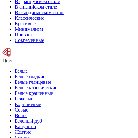
В французском стиле
В английском стиле
В скандинавском стиле
Классические
Красивые
Минимализм
Прованс
Современные
Цвет
Белые
Белые гладкие
Белые глянцевые
Белые классические
Белые крашенные
Бежевые
Коричневые
Серые
Венге
Беленый дуб
Капучино
Желтые
Синие