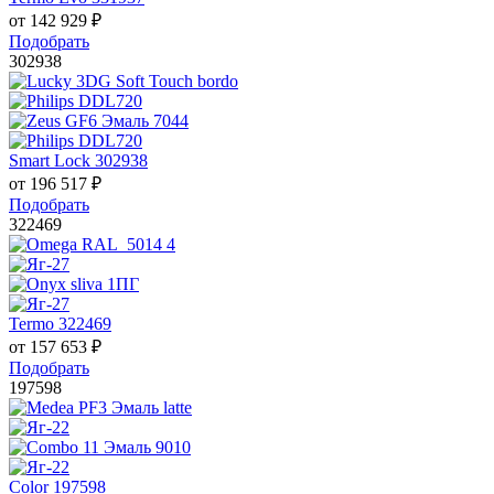
от
142 929
₽
Подобрать
302938
Smart Lock 302938
от
196 517
₽
Подобрать
322469
Termo 322469
от
157 653
₽
Подобрать
197598
Color 197598