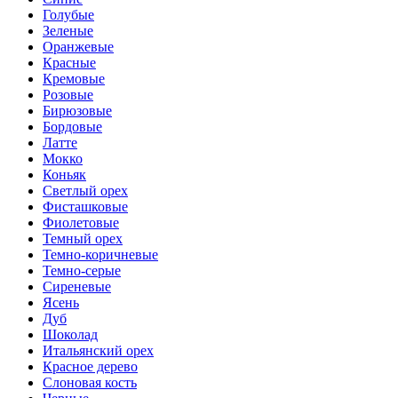
Голубые
Зеленые
Оранжевые
Красные
Кремовые
Розовые
Бирюзовые
Бордовые
Латте
Мокко
Коньяк
Светлый орех
Фисташковые
Фиолетовые
Темный орех
Темно-коричневые
Темно-серые
Сиреневые
Ясень
Дуб
Шоколад
Итальянский орех
Красное дерево
Слоновая кость