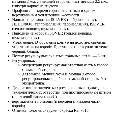
металла 2 мм. с внешней стороны лист металла 2,5 мм.,
изнутри каркас из гнутого
Профиля с четырьмя горизонтальными и одним
вертикальным усилителями жесткости.
Наполнение полотна: ISILVER (виброизоляция),
ПЕНОФОЛ (теплоизоляция, пароизоляция), ISOVER
(теплоизоляция, шумоизоляция).
Наполнение короба: ISOVER (теплоизоляция,
шумоизоляция).
Уплотнение: D-образный контур на полотне, съемный
уплотнитель на коробе. Доступные цвета уплотнителя:
черный, белый.
Петли: регулирумые скрытые стальные петли — 3 шт.
Регулировка:
эксцентрик регулируемая ответная часть в коробе
с замковой стороны.
для замков Mottura Nova и Mottura X-mode
регулировочная коробка с замковой стороны без
эксцентрика.
Декоративные элементы: хромированные втулки для
технологических отверстий под противосъемные штыри
(в петлевой части короба),
вертикальные приводы (в верхней и нижней части
короба).
Отделка полотна снаружи: окраска Ral 7016