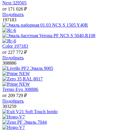
Next 329505
от
171 026
₽
Подобрать
197183
Color 197183
от
227 772
₽
Подобрать
308886
Termo Evo 308886
от
209 729
₽
Подобрать
303259