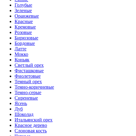
Голубые
Зеленые
Оранжевые
Красные
Кремовые
Розовые
Бирюзовые
Бордовые
Латте
Мокко
Коньяк
Светлый орех
Фисташковые
Фиолетовые
Темный орех
Темно-коричневые
Темно-серые
Сиреневые
Ясень
Дуб
Шоколад
Итальянский орех
Красное дерево
Слоновая кость