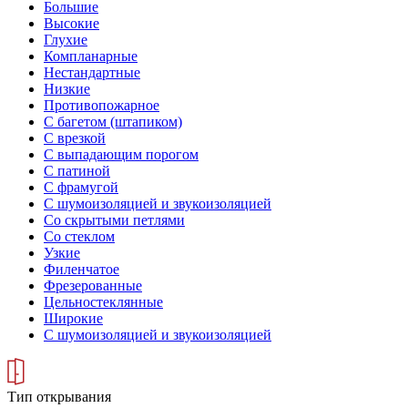
Большие
Высокие
Глухие
Компланарные
Нестандартные
Низкие
Противопожарное
С багетом (штапиком)
С врезкой
С выпадающим порогом
С патиной
С фрамугой
С шумоизоляцией и звукоизоляцией
Со скрытыми петлями
Со стеклом
Узкие
Филенчатое
Фрезерованные
Цельностеклянные
Широкие
С шумоизоляцией и звукоизоляцией
Тип открывания