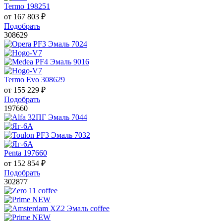
Termo 198251
от
167 803
₽
Подобрать
308629
Termo Evo 308629
от
155 229
₽
Подобрать
197660
Penta 197660
от
152 854
₽
Подобрать
302877