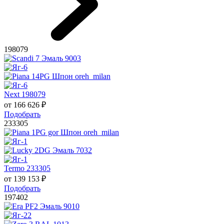
198079
Next 198079
от
166 626
₽
Подобрать
233305
Termo 233305
от
139 153
₽
Подобрать
197402