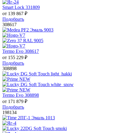
Smart Lock 331809
от
139 867
₽
Подобрать
308617
Termo Evo 308617
от
155 229
₽
Подобрать
308898
Termo Evo 308898
от
171 879
₽
Подобрать
198134