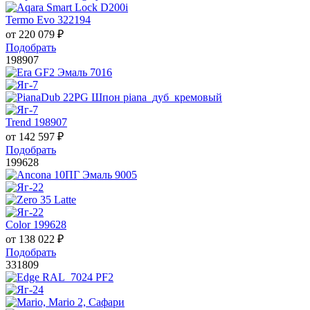
Termo Evo 322194
от
220 079
₽
Подобрать
198907
Trend 198907
от
142 597
₽
Подобрать
199628
Color 199628
от
138 022
₽
Подобрать
331809