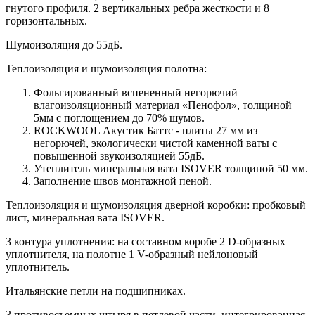
гнутого профиля. 2 вертикальных ребра жесткости и 8
горизонтальных.
Шумоизоляция до 55дБ.
Теплоизоляция и шумоизоляция полотна:
Фольгированный вспененный негорючий
влагоизоляционный материал «Пенофол», толщиной
5мм с поглощением до 70% шумов.
ROCKWOOL Акустик Баттс - плиты 27 мм из
негорючей, экологически чистой каменной ваты с
повышенной звукоизоляцией 55дБ.
Утеплитель минеральная вата ISOVER толщиной 50 мм.
Заполнение швов монтажной пеной.
Теплоизоляция и шумоизоляция дверной коробки: пробковый
лист, минеральная вата ISOVER.
3 контура уплотнения: на составном коробе 2 D-образных
уплотнителя, на полотне 1 V-образный нейлоновый
уплотнитель.
Итальянские петли на подшипниках.
3 противосъемных штыря в петлевой части, интегрированная