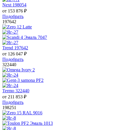
Next 198054
от
153 876
₽
Подобрать
197642
Trend 197642
от
126 047
₽
Подобрать
322440
Termo 322440
от
211 853
₽
Подобрать
198251