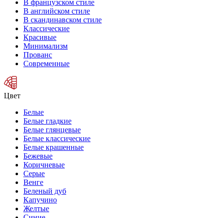
В французском стиле
В английском стиле
В скандинавском стиле
Классические
Красивые
Минимализм
Прованс
Современные
Цвет
Белые
Белые гладкие
Белые глянцевые
Белые классические
Белые крашенные
Бежевые
Коричневые
Серые
Венге
Беленый дуб
Капучино
Желтые
Синие