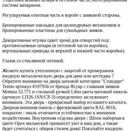
система запирания.
Регулируемая ответная часть в коробе с замковой стороны.
Бронированные накладки для цилиндровых механизмов и
бронированные пластины для сувальдных замков.
Декоративные втулки (цвет хром) для отверстий под:
противосъемные штыри (в петлевой части коробки),
вертикальные приводы (в верхней и нижней части коробки).
Глазок со стеклянной оптикой.
Желаете купить утепленную с защитой от промерзания
входную металлическую дверь для дачи или коттеджа ?
Обратите внимание на дверь ценовой категории "Стандарт"
Termo артикул #197956 от бренда Ягуар с главным замком
Mottura 52.771 и стильной ручкой Libra цвета матовый никель
(артикул: LD26-1SN/CP-3) определенно заслуживает
внимания. Эта дверь - прекрасный выбор из нашего каталога.
Дверная внешняя панель с фрезеровкой цвета RAL 9016,
покрытие : эмаль отличается устойчивостью к внешним
воздействиям. Внутренняя отделка двери : Шпон наборная в
цвете Орех миланский привнесет уют в ваш дом, а также
будет сочетаться с общим стилем дома! Покупайте входную