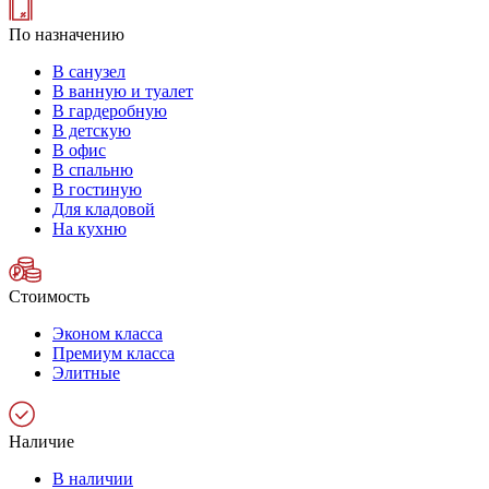
По назначению
В санузел
В ванную и туалет
В гардеробную
В детскую
В офис
В спальню
В гостиную
Для кладовой
На кухню
Стоимость
Эконом класса
Премиум класса
Элитные
Наличие
В наличии