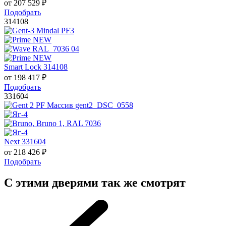
от
207 529
₽
Подобрать
314108
Smart Lock 314108
от
198 417
₽
Подобрать
331604
Next 331604
от
218 426
₽
Подобрать
С этими дверями так же смотрят