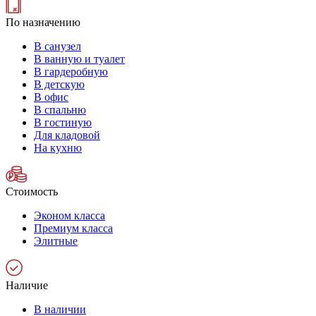
По назначению
В санузел
В ванную и туалет
В гардеробную
В детскую
В офис
В спальню
В гостиную
Для кладовой
На кухню
Стоимость
Эконом класса
Премиум класса
Элитные
Наличие
В наличии