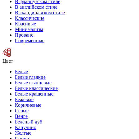
В французском стиле
В английском стиле
В скандинавском стиле
Классические
Красивые
Минимализм
Прованс
Современные
Цвет
Белые
Белые гладкие
Белые глянцевые
Белые классические
Белые крашенные
Бежевые
Коричневые
Серые
Венге
Беленый дуб
Капучино
Желтые
Синие