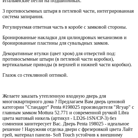
Итальянские петли на подшипниках.
3 противосъемных штыря в петлевой части, интегрированная
система запирания.
Регулируемая ответная часть в коробе с замковой стороны.
Бронированные накладки для цилиндровых механизмов и
бронированные пластины для сувальдных замков.
Декоративные втулки (цвет хром) для отверстий под:
противосъемные штыри (в петлевой части коробки),
вертикальные приводы (в верхней и нижней части коробки).
Глазок со стеклянной оптикой.
Желаете заказать утепленную входную дверь для
многоквартирного дома ? Предлагаем Вам дверь ценовой
категории "Стандарт" Penta #198025 производителя "Ягуар" с
главным замком Mottura 52.771 и современной ручкой Libra
цвета матовый никель (артикул - LD26-1SN/CP-3) без
сомнения заинтересует Вас. Дверь Penta 198025 - идеальное
решение ! Наружняя отделка двери с фрезеровкой цвета Лайт
грей, материал панели- Soft Touch устойчив к внешниму