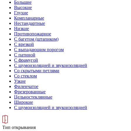
Большие
Высокие
Глухие
Компланарные
Нестандартные
Низкие
Противопожарное
С багетом (штапиком)
С врезкой
С выпадающим порогом
С патиной
С фрамугой
С шумоизоляцией и звукоизоляцией
Со скрытыми петлями
Со стеклом
Узкие
Филенчатое
Фрезерованные
Цельностеклянные
Широкие
С шумоизоляцией и звукоизоляцией
Тип открывания