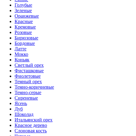
Голубые
Зеленые
Оранжевые
Красные
Кремовые
Розовые
Бирюзовые
Бордовые
Латте
Мокко
Коньяк
Светлый орех
Фисташковые
Фиолетовые
Темный орех
Темно-коричневые
Темно-серые
Сиреневые
Ясень
Дуб
Шоколад
Итальянский орех
Красное дерево
Слоновая кость