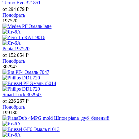
Termo Evo 321851
от
294 879
₽
Подобрать
197520
Penta 197520
от
152 854
₽
Подобрать
302947
Smart Lock 302947
от
226 267
₽
Подобрать
199130