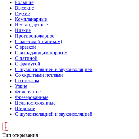
Большие
Высокие
Глухие
Компланарные
Нестандартные
Низкие
Противопожарное
С багетом (штапиком)
С врезкой
С выпадающим порогом
С патиной
С фрамугой
С шумоизоляцией и звукоизоляцией
Со скрытыми петлями
Со стеклом
Узкие
Филенчатое
Фрезерованные
Цельностеклянные
Широкие
С шумоизоляцией и звукоизоляцией
Тип открывания