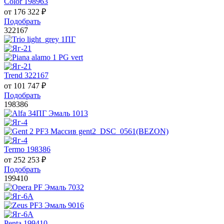
Color 198963
от
176 322
₽
Подобрать
322167
Trend 322167
от
101 747
₽
Подобрать
198386
Termo 198386
от
252 253
₽
Подобрать
199410
Penta 199410