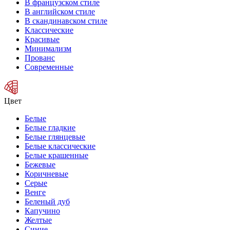
В французском стиле
В английском стиле
В скандинавском стиле
Классические
Красивые
Минимализм
Прованс
Современные
Цвет
Белые
Белые гладкие
Белые глянцевые
Белые классические
Белые крашенные
Бежевые
Коричневые
Серые
Венге
Беленый дуб
Капучино
Желтые
Синие