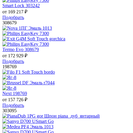
Smart Lock 303242
от
169 217
₽
Подобрать
308679
Termo Evo 308679
от
172 929
₽
Подобрать
198769
Next 198769
от
157 726
₽
Подобрать
303095