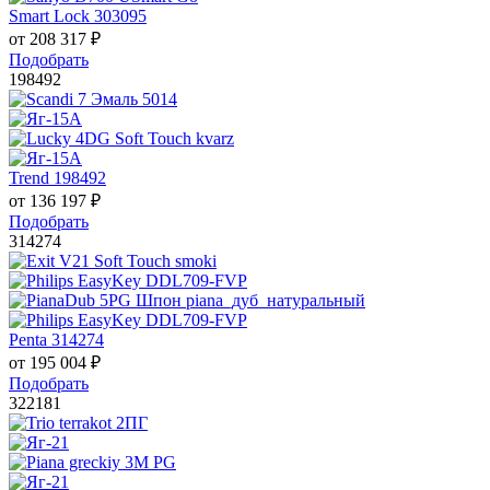
Smart Lock 303095
от
208 317
₽
Подобрать
198492
Trend 198492
от
136 197
₽
Подобрать
314274
Penta 314274
от
195 004
₽
Подобрать
322181