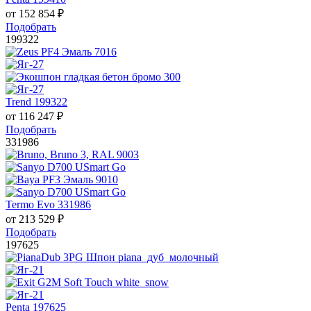
от
152 854
₽
Подобрать
199322
Trend 199322
от
116 247
₽
Подобрать
331986
Termo Evo 331986
от
213 529
₽
Подобрать
197625
Penta 197625