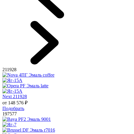
211928
Next 211928
от
148 576
₽
Подобрать
197577