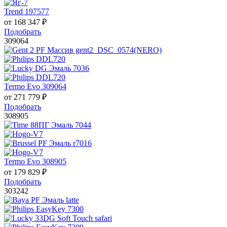
Trend 197577
от
168 347
₽
Подобрать
309064
Termo Evo 309064
от
271 779
₽
Подобрать
308905
Termo Evo 308905
от
179 829
₽
Подобрать
303242