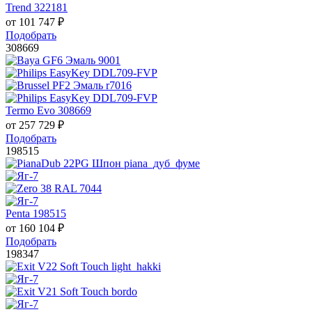
Trend 322181
от
101 747
₽
Подобрать
308669
Termo Evo 308669
от
257 729
₽
Подобрать
198515
Penta 198515
от
160 104
₽
Подобрать
198347