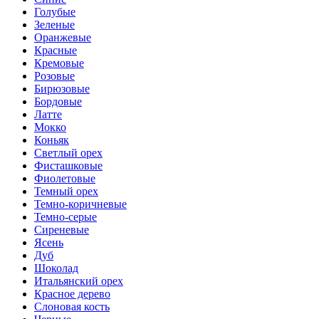
Голубые
Зеленые
Оранжевые
Красные
Кремовые
Розовые
Бирюзовые
Бордовые
Латте
Мокко
Коньяк
Светлый орех
Фисташковые
Фиолетовые
Темный орех
Темно-коричневые
Темно-серые
Сиреневые
Ясень
Дуб
Шоколад
Итальянский орех
Красное дерево
Слоновая кость