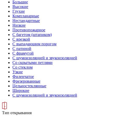
Большие
Высокие
Глухие
Компланарные
Нестандартные
Низкие
Противопожарное
С багетом (штапиком)
С врезкой
С выпадающим порогом
С патиной
С фрамугой
С шумоизоляцией и звукоизоляцией
Со скрытыми петлями
Со стеклом
Узкие
Филенчатое
Фрезерованные
Цельностеклянные
Широкие
С шумоизоляцией и звукоизоляцией
Тип открывания