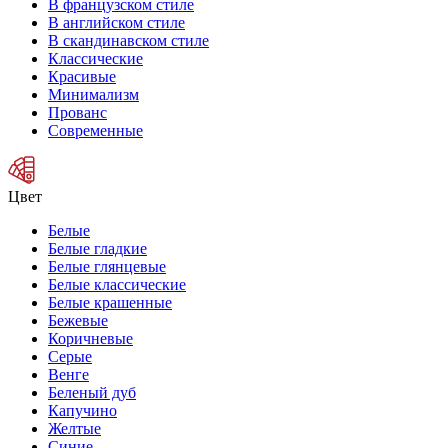
В французском стиле
В английском стиле
В скандинавском стиле
Классические
Красивые
Минимализм
Прованс
Современные
Цвет
Белые
Белые гладкие
Белые глянцевые
Белые классические
Белые крашенные
Бежевые
Коричневые
Серые
Венге
Беленый дуб
Капучино
Желтые
Синие