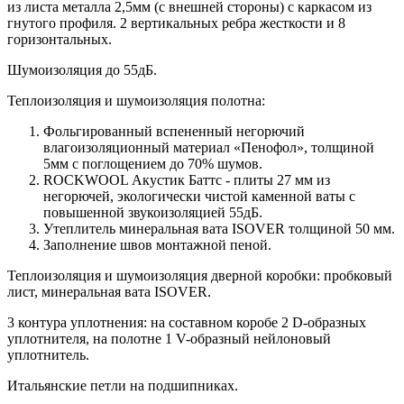
из листа металла 2,5мм (с внешней стороны) c каркасом из
гнутого профиля. 2 вертикальных ребра жесткости и 8
горизонтальных.
Шумоизоляция до 55дБ.
Теплоизоляция и шумоизоляция полотна:
Фольгированный вспененный негорючий
влагоизоляционный материал «Пенофол», толщиной
5мм с поглощением до 70% шумов.
ROCKWOOL Акустик Баттс - плиты 27 мм из
негорючей, экологически чистой каменной ваты с
повышенной звукоизоляцией 55дБ.
Утеплитель минеральная вата ISOVER толщиной 50 мм.
Заполнение швов монтажной пеной.
Теплоизоляция и шумоизоляция дверной коробки: пробковый
лист, минеральная вата ISOVER.
3 контура уплотнения: на составном коробе 2 D-образных
уплотнителя, на полотне 1 V-образный нейлоновый
уплотнитель.
Итальянские петли на подшипниках.