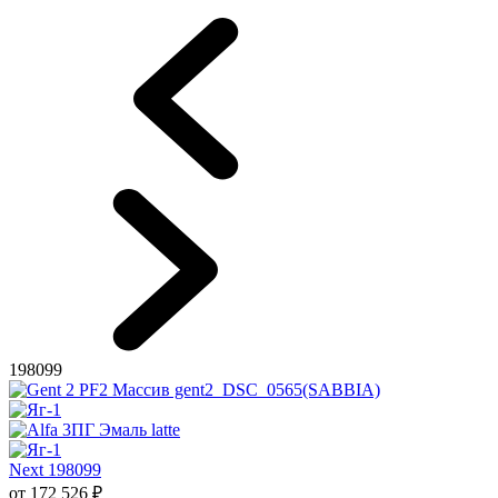
198099
Next 198099
от
172 526
₽