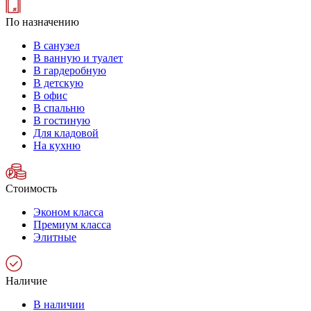
По назначению
В санузел
В ванную и туалет
В гардеробную
В детскую
В офис
В спальню
В гостиную
Для кладовой
На кухню
Стоимость
Эконом класса
Премиум класса
Элитные
Наличие
В наличии