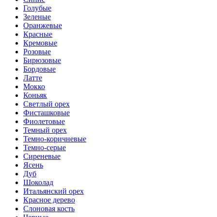
Голубые
Зеленые
Оранжевые
Красные
Кремовые
Розовые
Бирюзовые
Бордовые
Латте
Мокко
Коньяк
Светлый орех
Фисташковые
Фиолетовые
Темный орех
Темно-коричневые
Темно-серые
Сиреневые
Ясень
Дуб
Шоколад
Итальянский орех
Красное дерево
Слоновая кость