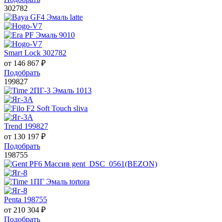
302782
Smart Lock 302782
от
146 867
₽
Подобрать
199827
Trend 199827
от
130 197
₽
Подобрать
198755
Penta 198755
от
210 304
₽
Подобрать