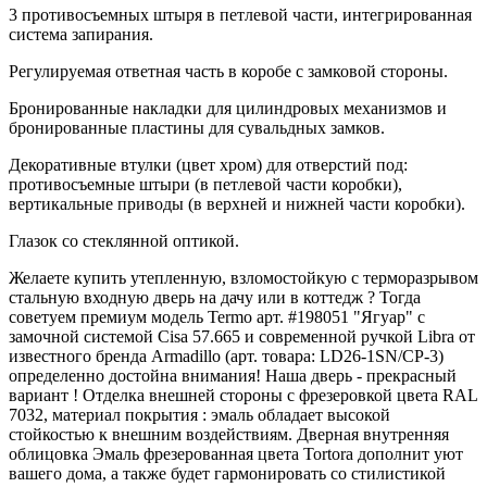
3 противосъемных штыря в петлевой части, интегрированная
система запирания.
Регулируемая ответная часть в коробе с замковой стороны.
Бронированные накладки для цилиндровых механизмов и
бронированные пластины для сувальдных замков.
Декоративные втулки (цвет хром) для отверстий под:
противосъемные штыри (в петлевой части коробки),
вертикальные приводы (в верхней и нижней части коробки).
Глазок со стеклянной оптикой.
Желаете купить утепленную, взломостойкую с терморазрывом
стальную входную дверь на дачу или в коттедж ? Тогда
советуем премиум модель Termo арт. #198051 "Ягуар" с
замочной системой Cisa 57.665 и современной ручкой Libra от
известного бренда Armadillo (арт. товара: LD26-1SN/CP-3)
определенно достойна внимания! Наша дверь - прекрасный
вариант ! Отделка внешней стороны с фрезеровкой цвета RAL
7032, материал покрытия : эмаль обладает высокой
стойкостью к внешним воздействиям. Дверная внутренняя
облицовка Эмаль фрезерованная цвета Tortora дополнит уют
вашего дома, а также будет гармонировать со стилистикой