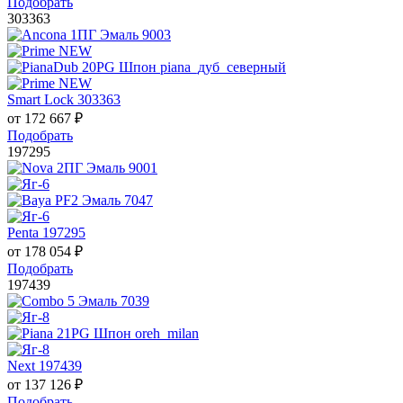
Подобрать
303363
Smart Lock 303363
от
172 667
₽
Подобрать
197295
Penta 197295
от
178 054
₽
Подобрать
197439
Next 197439
от
137 126
₽
Подобрать