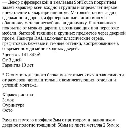
— Декор с фрезеровкой и эмалевым SoftTouch покрытием
задаёт характер всей входной группы и определяет первое
впечатление о квартире или доме. Матовый тон выглядит
сдержанно и дорого, а фрезерованные линии вносят в
облицовку металлической двери динамику. Лак защищает
покрытие от мелких царапин, возникающих при перевозке
мебели, бытовой техники и крупных предметов через дверной
проём. Палитра RAL включает классические серые,
графитовые, бежевые и тёмные оттенки, востребованные в
современном дизайне входных дверей.
*цена от:
141 347 ₽
От 3 дней
Гарантия 10 лет
* Стоимость дверного блока может изменяться в зависимости
от размеров, дополнительных комплектующих, отделки и
условий монтажа.
Характеристики
Замок
Фурнитура
Фото
Рама из гнутого профиля 2мм с притвором и наличником,
дверное полотно толщиной 50мм из листа металла 2,5мм (с