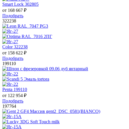
Smart Lock 302805
от
168 667
₽
Подобрать
322238
Color 322238
от
158 622
₽
Подобрать
199110
Penta 199110
от
122 954
₽
Подобрать
197764