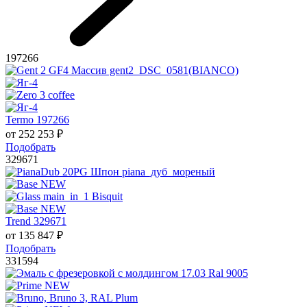
197266
Termo 197266
от
252 253
₽
Подобрать
329671
Trend 329671
от
135 847
₽
Подобрать
331594