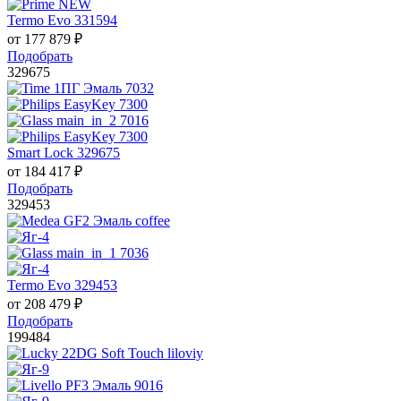
Termo Evo 331594
от
177 879
₽
Подобрать
329675
Smart Lock 329675
от
184 417
₽
Подобрать
329453
Termo Evo 329453
от
208 479
₽
Подобрать
199484