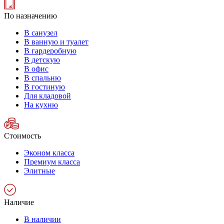
По назначению
В санузел
В ванную и туалет
В гардеробную
В детскую
В офис
В спальню
В гостиную
Для кладовой
На кухню
Стоимость
Эконом класса
Премиум класса
Элитные
Наличие
В наличии