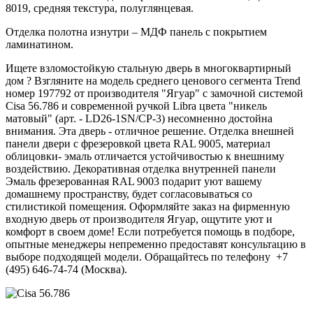
8019, средняя текстура, полуглянцевая.
Отделка полотна изнутри – МДФ панель с покрытием
ламинатином.
Ищете взломостойкую стальную дверь в многоквартирный
дом ? Взгляните на модель среднего ценового сегмента Trend
номер 197792 от производителя "Ягуар" с замочной системой
Cisa 56.786 и современной ручкой Libra цвета "никель
матовый" (арт. - LD26-1SN/CP-3) несомненно достойна
внимания. Эта дверь - отличное решение. Отделка внешней
панели двери с фрезеровкой цвета RAL 9005, материал
облицовки- эмаль отличается устойчивостью к внешниму
воздействию. Декоративная отделка внутренней панели
Эмаль фрезерованная RAL 9003 подарит уют вашему
домашнему пространству, будет согласовываться со
стилистикой помещения. Оформляйте заказ на фирменную
входную дверь от производителя Ягуар, ощутите уют и
комфорт в своем доме! Если потребуется помощь в подборе,
опытные менеджеры непременно предоставят консультацию в
выборе подходящей модели. Обращайтесь по телефону +7
(495) 646-74-74 (Москва).