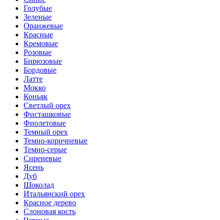
Голубые
Зеленые
Оранжевые
Красные
Кремовые
Розовые
Бирюзовые
Бордовые
Латте
Мокко
Коньяк
Светлый орех
Фисташковые
Фиолетовые
Темный орех
Темно-коричневые
Темно-серые
Сиреневые
Ясень
Дуб
Шоколад
Итальянский орех
Красное дерево
Слоновая кость