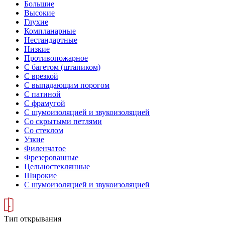
Большие
Высокие
Глухие
Компланарные
Нестандартные
Низкие
Противопожарное
С багетом (штапиком)
С врезкой
С выпадающим порогом
С патиной
С фрамугой
С шумоизоляцией и звукоизоляцией
Со скрытыми петлями
Со стеклом
Узкие
Филенчатое
Фрезерованные
Цельностеклянные
Широкие
С шумоизоляцией и звукоизоляцией
Тип открывания