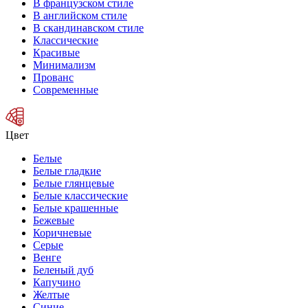
В французском стиле
В английском стиле
В скандинавском стиле
Классические
Красивые
Минимализм
Прованс
Современные
Цвет
Белые
Белые гладкие
Белые глянцевые
Белые классические
Белые крашенные
Бежевые
Коричневые
Серые
Венге
Беленый дуб
Капучино
Желтые
Синие