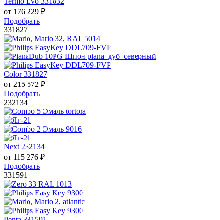
Termo Evo 331832
от
176 229
₽
Подобрать
331827
Color 331827
от
215 572
₽
Подобрать
232134
Next 232134
от
115 276
₽
Подобрать
331591
Penta 331591