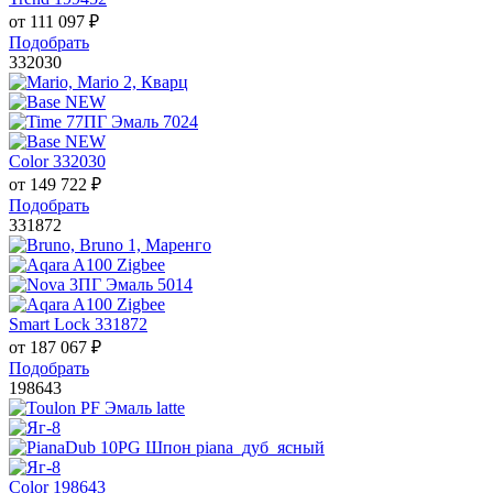
от
111 097
₽
Подобрать
332030
Color 332030
от
149 722
₽
Подобрать
331872
Smart Lock 331872
от
187 067
₽
Подобрать
198643
Color 198643