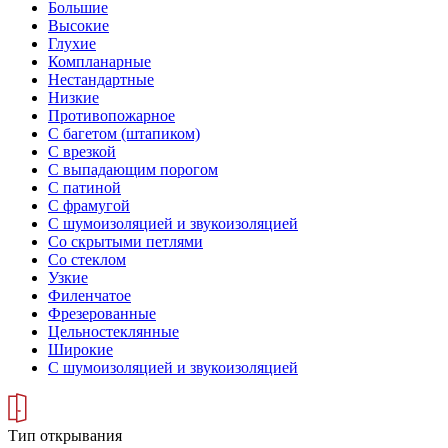
Большие
Высокие
Глухие
Компланарные
Нестандартные
Низкие
Противопожарное
С багетом (штапиком)
С врезкой
С выпадающим порогом
С патиной
С фрамугой
С шумоизоляцией и звукоизоляцией
Со скрытыми петлями
Со стеклом
Узкие
Филенчатое
Фрезерованные
Цельностеклянные
Широкие
С шумоизоляцией и звукоизоляцией
Тип открывания