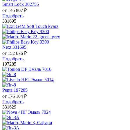
Smart Lock 302755
от
146 867
₽
Подобрать
331695
Next 331695
от
152 676
₽
Подобрать
197285
Penta 197285
от
176 104
₽
Подобрать
331629