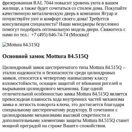
фрезерованная RAL 7044 повысит уровень уюта в вашем
жилище, а также будет сочетаться со стилем дома. Покупайте
качественную металлическую дверь в компании Ягуар и
почувствуйте уют и комфорт своего дома! Требуется
консультация специалиста? Наши менеджеры безусловно
помогут подобрать оптимальную модель двери. Свяжитесь с
нами по тел.: +7 (495) 646-74-74 (Москва)!
Основной замок
Mottura 84.515Q
Цилиндровый замок шестеренчатого типа Mottura 84.515Q –
эталон надежности и безопасности среди цилиндровых
замков, относится к четвертому наивысшему классу
взломостойкости, оснащен защитой от вбивания ригелей и
вырывания цилиндрового механизма. Еще одной
отличительной особенностью замка Mottura 84.515Q является
превосходная плавность хода внутренних частей механизма
замка и легкость поворота ключа, это достигается благодаря
специальному шестеренчатому редуктору. В сочетании с
цилиндровыми механизмами высокой секретности и
дополнительными элементами защиты Mottura 84.515Q станет
мощной преградой на страже Вашего спокойствия.