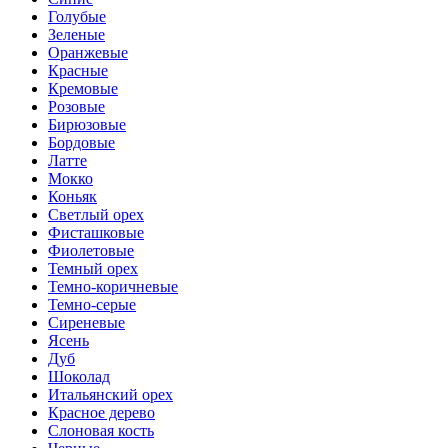
Голубые
Зеленые
Оранжевые
Красные
Кремовые
Розовые
Бирюзовые
Бордовые
Латте
Мокко
Коньяк
Светлый орех
Фисташковые
Фиолетовые
Темный орех
Темно-коричневые
Темно-серые
Сиреневые
Ясень
Дуб
Шоколад
Итальянский орех
Красное дерево
Слоновая кость