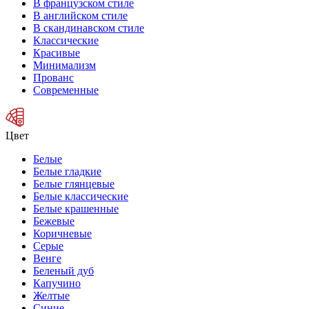
В французском стиле
В английском стиле
В скандинавском стиле
Классические
Красивые
Минимализм
Прованс
Современные
Цвет
Белые
Белые гладкие
Белые глянцевые
Белые классические
Белые крашенные
Бежевые
Коричневые
Серые
Венге
Беленый дуб
Капучино
Желтые
Синие