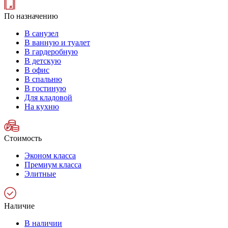
По назначению
В санузел
В ванную и туалет
В гардеробную
В детскую
В офис
В спальню
В гостиную
Для кладовой
На кухню
Стоимость
Эконом класса
Премиум класса
Элитные
Наличие
В наличии