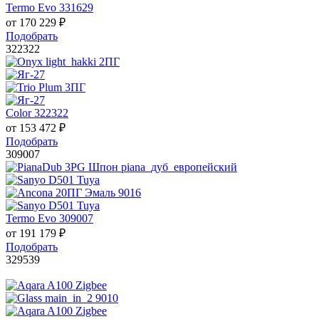
Termo Evo 331629
от
170 229
₽
Подобрать
322322
Color 322322
от
153 472
₽
Подобрать
309007
Termo Evo 309007
от
191 179
₽
Подобрать
329539