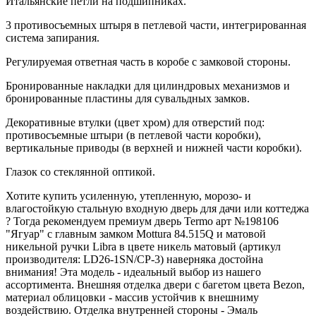
Итальянские петли на подшипниках.
3 противосъемных штыря в петлевой части, интегрированная
система запирания.
Регулируемая ответная часть в коробе с замковой стороны.
Бронированные накладки для цилиндровых механизмов и
бронированные пластины для сувальдных замков.
Декоративные втулки (цвет хром) для отверстий под:
противосъемные штыри (в петлевой части коробки),
вертикальные приводы (в верхней и нижней части коробки).
Глазок со стеклянной оптикой.
Хотите купить усиленную, утепленную, морозо- и
влагостойкую стальную входную дверь для дачи или коттеджа
? Тогда рекомендуем премиум дверь Termo арт №198106
"Ягуар" с главным замком Mottura 84.515Q и матовой
никельной ручки Libra в цвете никель матовый (артикул
производителя: LD26-1SN/CP-3) наверняка достойна
внимания! Эта модель - идеальный выбор из нашего
ассортимента. Внешняя отделка двери с багетом цвета Bezon,
материал облицовки - массив устойчив к внешниму
воздействию. Отделка внутренней стороны - Эмаль