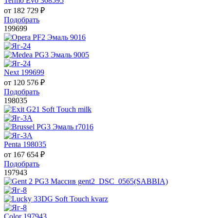
Termo Evo 308595
от
182 729
₽
Подобрать
199699
Next 199699
от
120 576
₽
Подобрать
198035
Penta 198035
от
167 654
₽
Подобрать
197943
Color 197943