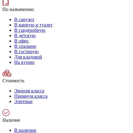
По назначению
В санузел
В ванную и туалет
В гардеробную
В детскую
В офис
В спальню
В гостиную
Для кладовой
На кухню
Стоимость
Эконом класса
Премиум класса
Элитные
Наличие
В наличии