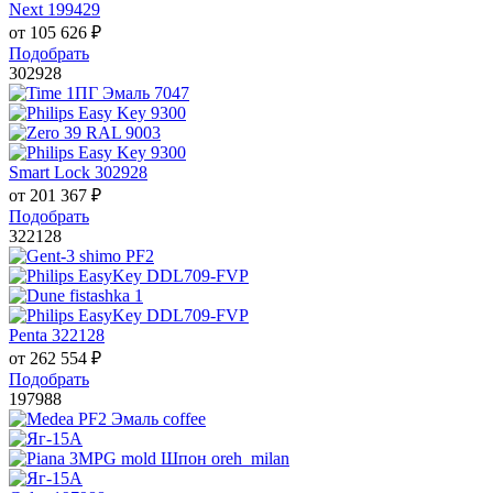
Next 199429
от
105 626
₽
Подобрать
302928
Smart Lock 302928
от
201 367
₽
Подобрать
322128
Penta 322128
от
262 554
₽
Подобрать
197988