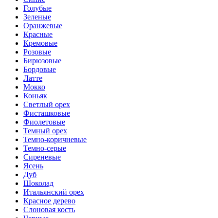
Голубые
Зеленые
Оранжевые
Красные
Кремовые
Розовые
Бирюзовые
Бордовые
Латте
Мокко
Коньяк
Светлый орех
Фисташковые
Фиолетовые
Темный орех
Темно-коричневые
Темно-серые
Сиреневые
Ясень
Дуб
Шоколад
Итальянский орех
Красное дерево
Слоновая кость