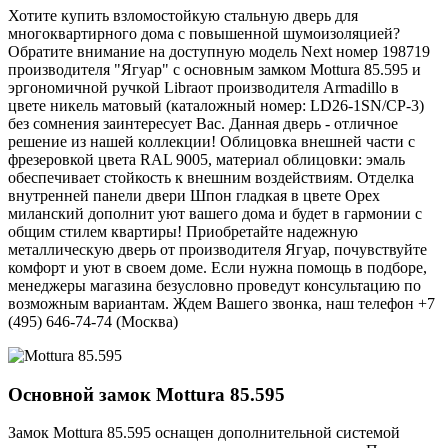
Хотите купить взломостойкую стальную дверь для
многоквартирного дома с повышенной шумоизоляцией?
Обратите внимание на доступную модель Next номер 198719
производителя "Ягуар" с основным замком Mottura 85.595 и
эргономичной ручкой Libraот производителя Armadillo в
цвете никель матовый (каталожный номер: LD26-1SN/CP-3)
без сомнения заинтересует Вас. Данная дверь - отличное
решение из нашей коллекции! Облицовка внешней части с
фрезеровкой цвета RAL 9005, материал облицовки: эмаль
обеспечивает стойкость к внешним воздействиям. Отделка
внутренней панели двери Шпон гладкая в цвете Орех
миланский дополнит уют вашего дома и будет в гармонии с
общим стилем квартиры! Приобретайте надежную
металлическую дверь от производителя Ягуар, почувствуйте
комфорт и уют в своем доме. Если нужна помощь в подборе,
менеджеры магазина безусловно проведут консультацию по
возможным вариантам. Ждем Вашего звонка, наш телефон +7
(495) 646-74-74 (Москва)
Основной замок
Mottura 85.595
Замок Mottura 85.595 оснащен дополнительной системой