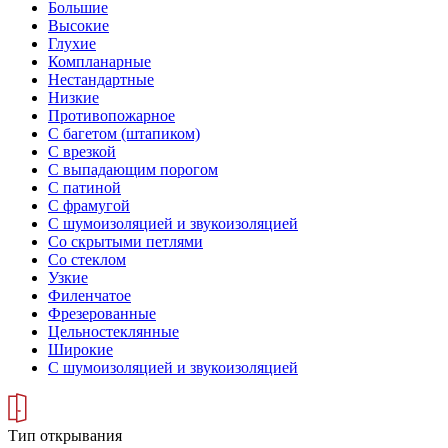
Большие
Высокие
Глухие
Компланарные
Нестандартные
Низкие
Противопожарное
С багетом (штапиком)
С врезкой
С выпадающим порогом
С патиной
С фрамугой
С шумоизоляцией и звукоизоляцией
Со скрытыми петлями
Со стеклом
Узкие
Филенчатое
Фрезерованные
Цельностеклянные
Широкие
С шумоизоляцией и звукоизоляцией
Тип открывания