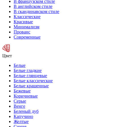
В французском стиле
В английском стиле
В скандинавском стиле
Классические
Красивые
Минимализм
Прованс
Современные
Цвет
Белые
Белые гладкие
Белые глянцевые
Белые классические
Белые крашенные
Бежевые
Коричневые
Серые
Венге
Беленый дуб
Капучино
Желтые
Синие