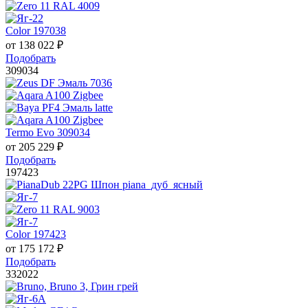
Color 197038
от
138 022
₽
Подобрать
309034
Termo Evo 309034
от
205 229
₽
Подобрать
197423
Color 197423
от
175 172
₽
Подобрать
332022