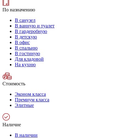
По назначению
В санузел
В ванную и туалет
В гардеробную
В детскую
В офис
В спальню
В гостиную
Для кладовой
На кухню
Стоимость
Эконом класса
Премиум класса
Элитные
Наличие
В наличии