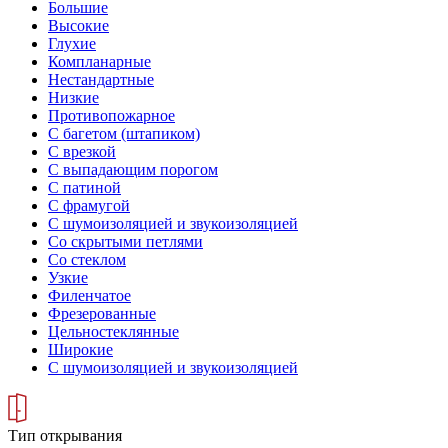
Большие
Высокие
Глухие
Компланарные
Нестандартные
Низкие
Противопожарное
С багетом (штапиком)
С врезкой
С выпадающим порогом
С патиной
С фрамугой
С шумоизоляцией и звукоизоляцией
Со скрытыми петлями
Со стеклом
Узкие
Филенчатое
Фрезерованные
Цельностеклянные
Широкие
С шумоизоляцией и звукоизоляцией
Тип открывания