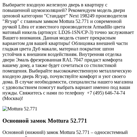
Выбираете входную железную дверь в квартиру с
повышенной шумоизоляцией? Рекомендуем модель двери
ценовой категории "Стандарт" Next 198249 производителя
"Ягуар" с главным замком Mottura 52.771 и современной
ручкой Libra от известного производителя Armadillo цвета
матовый никель (артикул: LD26-1SN/CP-3) точно заслуживает
Вашего внимания. Данная модель станет прекрасным
вариантом для вашей квартиры! Облицовка внешней части
гладкая цвета Дуб макали, материал покрытия: шпон
устойчив к внешним воздействиям. Внутренняя отделка
двери Эмаль фрезерованная RAL 7047 придаст комфорта
вашему дому, а также будет сочетаться со стилистикой
помещения. Выбирайте высококачественную металлическую
входную дверь Ягуар, почувствуйте комфорт и уют своего
дома. В случае необходимости, специалисты нашего магазина
с удовольствием помогут выбрать вариант именно под ваши
нужды. Свяжитесь с нами по телефону +7 (495) 646-74-74
(Москва)!
Основной замок
Mottura 52.771
Основной (нижний) замок Mottura 52.771 – односистемный