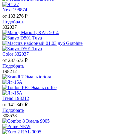
Next 198874
от
133 276
₽
Подобрать
332037
Color 332037
от
237 672
₽
Подобрать
198212
Trend 198212
от
141 347
₽
Подобрать
308538