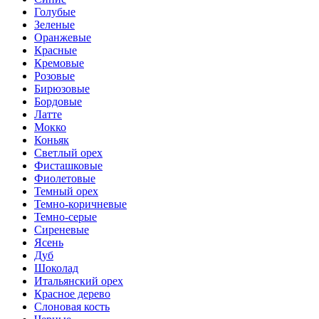
Голубые
Зеленые
Оранжевые
Красные
Кремовые
Розовые
Бирюзовые
Бордовые
Латте
Мокко
Коньяк
Светлый орех
Фисташковые
Фиолетовые
Темный орех
Темно-коричневые
Темно-серые
Сиреневые
Ясень
Дуб
Шоколад
Итальянский орех
Красное дерево
Слоновая кость