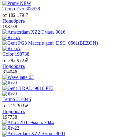
Termo Evo 308538
от
182 179
₽
Подобрать
198738
Color 198738
от
282 972
₽
Подобрать
314046
Termo 314046
от
215 303
₽
Подобрать
197738