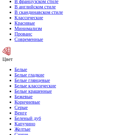
В французском стиле
В английском стиле
В скандинавском стиле
Классические
Красивые
Минимализм
Прованс
Современные
Цвет
Белые
Белые гладкие
Белые глянцевые
Белые классические
Белые крашенные
Бежевые
Коричневые
Серые
Венге
Беленый дуб
Капучино
Желтые
Синие