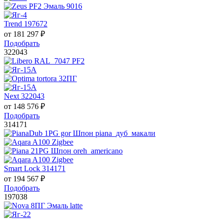
Trend 197672
от
181 297
₽
Подобрать
322043
Next 322043
от
148 576
₽
Подобрать
314171
Smart Lock 314171
от
194 567
₽
Подобрать
197038