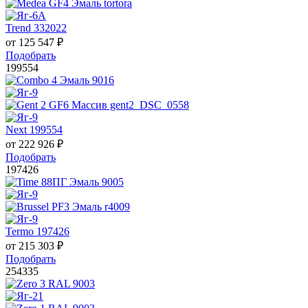
Trend 332022
от
125 547
₽
Подобрать
199554
Next 199554
от
222 926
₽
Подобрать
197426
Termo 197426
от
215 303
₽
Подобрать
254335