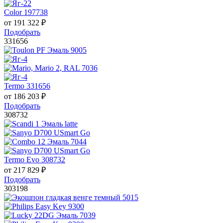
Color 197738
от
191 322
₽
Подобрать
331656
Termo 331656
от
186 203
₽
Подобрать
308732
Termo Evo 308732
от
217 829
₽
Подобрать
303198