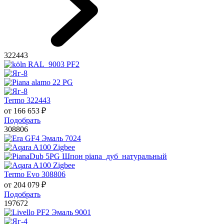
322443
Termo 322443
от
166 653
₽
Подобрать
308806
Termo Evo 308806
от
204 079
₽
Подобрать
197672