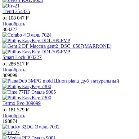
Trend 254335
от
108 047
₽
Подобрать
303227
Smart Lock 303227
от
286 517
₽
Подобрать
309099
Termo Evo 309099
от
181 579
₽
Подобрать
198874