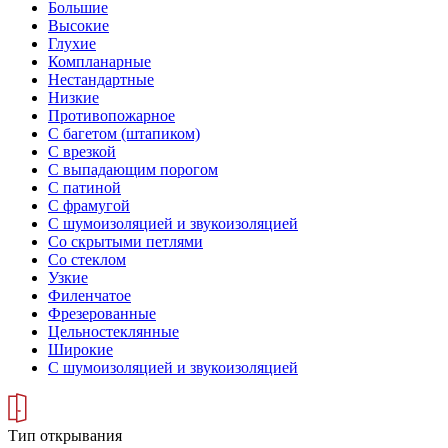
Большие
Высокие
Глухие
Компланарные
Нестандартные
Низкие
Противопожарное
С багетом (штапиком)
С врезкой
С выпадающим порогом
С патиной
С фрамугой
С шумоизоляцией и звукоизоляцией
Со скрытыми петлями
Со стеклом
Узкие
Филенчатое
Фрезерованные
Цельностеклянные
Широкие
С шумоизоляцией и звукоизоляцией
Тип открывания