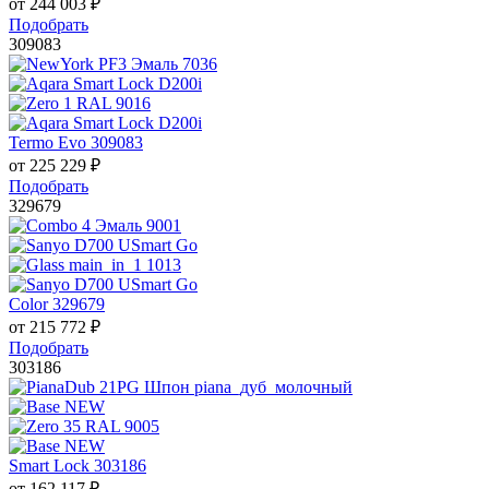
от
244 003
₽
Подобрать
309083
Termo Evo 309083
от
225 229
₽
Подобрать
329679
Color 329679
от
215 772
₽
Подобрать
303186
Smart Lock 303186
от
162 117
₽