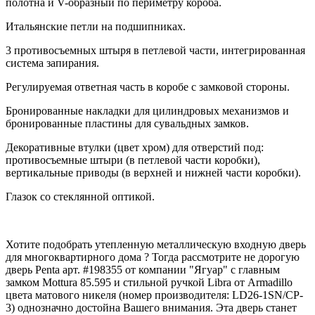
полотна и V-образный по периметру короба.
Итальянские петли на подшипниках.
3 противосъемных штыря в петлевой части, интегрированная
система запирания.
Регулируемая ответная часть в коробе с замковой стороны.
Бронированные накладки для цилиндровых механизмов и
бронированные пластины для сувальдных замков.
Декоративные втулки (цвет хром) для отверстий под:
противосъемные штыри (в петлевой части коробки),
вертикальные приводы (в верхней и нижней части коробки).
Глазок со стеклянной оптикой.
Хотите подобрать утепленную металлическую входную дверь
для многоквартирного дома ? Тогда рассмотрите не дорогую
дверь Penta арт. #198355 от компании "Ягуар" с главным
замком Mottura 85.595 и стильной ручкой Libra от Armadillo
цвета матового никеля (номер производителя: LD26-1SN/CP-
3) однозначно достойна Вашего внимания. Эта дверь станет