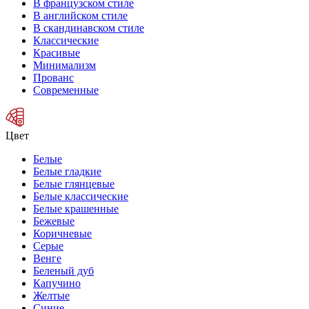
В французском стиле
В английском стиле
В скандинавском стиле
Классические
Красивые
Минимализм
Прованс
Современные
Цвет
Белые
Белые гладкие
Белые глянцевые
Белые классические
Белые крашенные
Бежевые
Коричневые
Серые
Венге
Беленый дуб
Капучино
Желтые
Синие