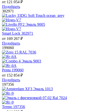
от
121 054
₽
Подобрать
302971
Smart Lock 302971
от
169 267
₽
Подобрать
199060
Penta 199060
от
152 854
₽
Подобрать
197356
Termo 197356