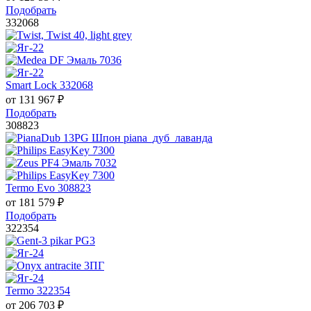
Подобрать
332068
Smart Lock 332068
от
131 967
₽
Подобрать
308823
Termo Evo 308823
от
181 579
₽
Подобрать
322354
Termo 322354
от
206 703
₽