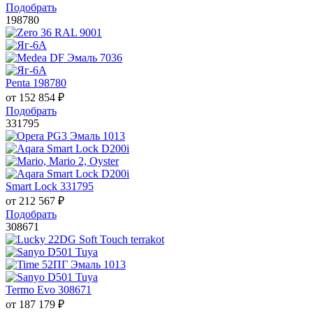
Подобрать
198780
Penta 198780
от
152 854
₽
Подобрать
331795
Smart Lock 331795
от
212 567
₽
Подобрать
308671
Termo Evo 308671
от
187 179
₽