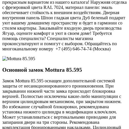
прекрасным вариантом из нашего каталога! Наружняя отделка
с фрезеровкой цвета RAL 7024, материал панели: эмаль
обеспечивает стойкость к внешним воздействиям. Дверная
внутренняя панель Шпон гладкая цвета Дуб беленый подарит
уют вашему домашнему пространству и будет в гармонии со
стилем квартиры. Заказывайте входную дверь производства
Ягуар, оцените комфорт и уют в своем доме! Требуется
помощь специалиста? Специалисты магазина
проконсультируют и помогут с выбором. Обращайтесь по
многоканальному номеру +7 (495) 646-74-74 (Москва)
Основной замок
Mottura 85.595
Замок Mottura 85.595 оснащен дополнительной системой
защиты от несанкционированного проникновения. При
закрывании нижней части замка происходит блокировка
верхней. Полностью исключены какие-либо манипуляции с
верхним цилиндровым механизмом, при закрытом нижнем.
Во избежание случайной блокировки, рекомендована
установка нижнего цилиндра в модификации ключ/ключ.
Может устанавливаться с вертикальными приводами для
запирания двери на три стороны. Рекомендована
комплектация бронированными накладками. Цилиндровый