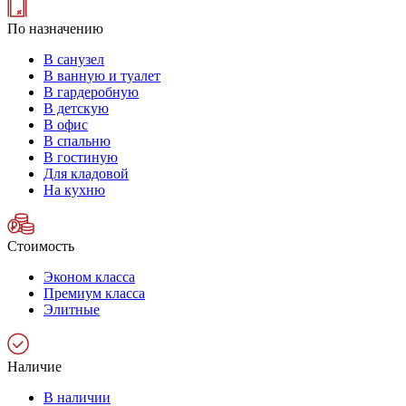
По назначению
В санузел
В ванную и туалет
В гардеробную
В детскую
В офис
В спальню
В гостиную
Для кладовой
На кухню
Стоимость
Эконом класса
Премиум класса
Элитные
Наличие
В наличии