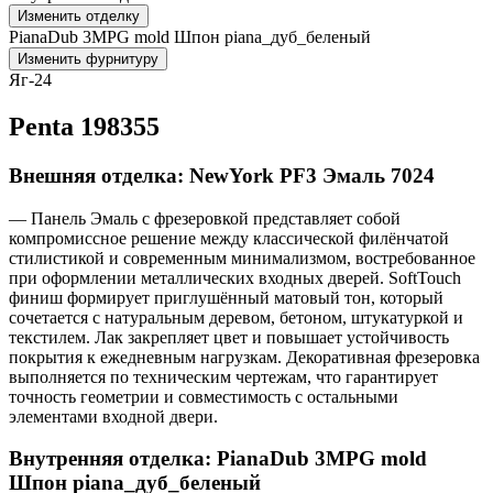
Изменить отделку
PianaDub 3MPG mold Шпон piana_дуб_беленый
Изменить фурнитуру
Яг-24
Penta 198355
Внешняя отделка: NewYork PF3 Эмаль 7024
— Панель Эмаль с фрезеровкой представляет собой
компромиссное решение между классической филёнчатой
стилистикой и современным минимализмом, востребованное
при оформлении металлических входных дверей. SoftTouch
финиш формирует приглушённый матовый тон, который
сочетается с натуральным деревом, бетоном, штукатуркой и
текстилем. Лак закрепляет цвет и повышает устойчивость
покрытия к ежедневным нагрузкам. Декоративная фрезеровка
выполняется по техническим чертежам, что гарантирует
точность геометрии и совместимость с остальными
элементами входной двери.
Внутренняя отделка: PianaDub 3MPG mold
Шпон piana_дуб_беленый