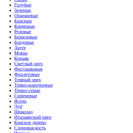
Голубые
Зеленые
Оранжевые
Красные
Кремовые
Розовые
Бирюзовые
Бордовые
Латте
Мокко
Коньяк
Светлый орех
Фисташковые
Фиолетовые
Темный орех
Темно-коричневые
Темно-серые
Сиреневые
Ясень
Дуб
Шоколад
Итальянский орех
Красное дерево
Слоновая кость