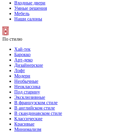
Входные двери
Умные решения
Мебель
Наши салоны
По стилю
Хай-тек
Барокко
Арт-деко
Дизайнерские
Лофт
Модерн
Необычные
Неоклассика
Под старину
Эксклюзивные
В французском стиле
В английском стиле
В скандинавском стиле
Классические
Красивые
Минимализм