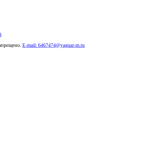
й
запрещено.
E-mail: 6467474@yaguar-m.ru