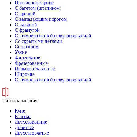
Противопожарное
С багетом (штапиком)
С врезкой
С выпадающим порогом
С патиной
С фрамугой
С шумоизоляцией и звукоизоляцией
Со скрытыми петлями
Со стеклом
Узкие
Филенчатое
Фрезерованные
Цельностеклянные
Широкие
С шумоизоляцией и звукоизоляцией
Тип открывания
Купе
В пенал
Двухсторонние
Двойные
Двухстворчатые