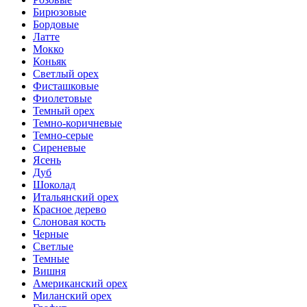
Бирюзовые
Бордовые
Латте
Мокко
Коньяк
Светлый орех
Фисташковые
Фиолетовые
Темный орех
Темно-коричневые
Темно-серые
Сиреневые
Ясень
Дуб
Шоколад
Итальянский орех
Красное дерево
Слоновая кость
Черные
Светлые
Темные
Вишня
Американский орех
Миланский орех