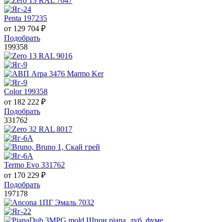
Penta 197235
от
129 704
₽
Подобрать
199358
Color 199358
от
182 222
₽
Подобрать
331762
Termo Evo 331762
от
170 229
₽
Подобрать
197178