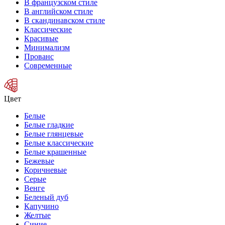
В французском стиле
В английском стиле
В скандинавском стиле
Классические
Красивые
Минимализм
Прованс
Современные
Цвет
Белые
Белые гладкие
Белые глянцевые
Белые классические
Белые крашенные
Бежевые
Коричневые
Серые
Венге
Беленый дуб
Капучино
Желтые
Синие