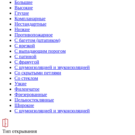
Большие
Высокие
Глухие
Компланарные
Нестандартные
Низкие
Противопожарное
С багетом (штапиком)
С врезкой
С выпадающим порогом
С патиной
С фрамугой
С шумоизоляцией и звукоизоляцией
Со скрытыми петлями
Со стеклом
Узкие
Филенчатое
Фрезерованные
Цельностеклянные
Широкие
С шумоизоляцией и звукоизоляцией
Тип открывания