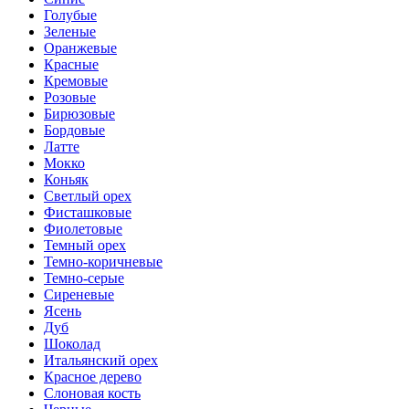
Голубые
Зеленые
Оранжевые
Красные
Кремовые
Розовые
Бирюзовые
Бордовые
Латте
Мокко
Коньяк
Светлый орех
Фисташковые
Фиолетовые
Темный орех
Темно-коричневые
Темно-серые
Сиреневые
Ясень
Дуб
Шоколад
Итальянский орех
Красное дерево
Слоновая кость