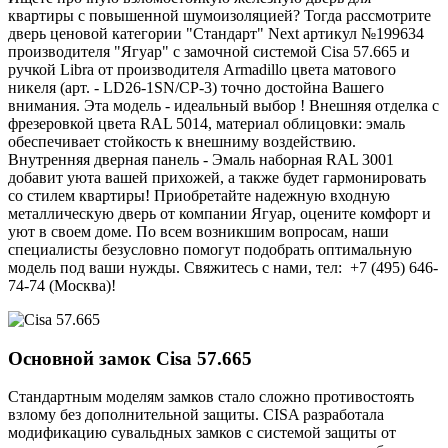
квартиры с повышенной шумоизоляцией? Тогда рассмотрите
дверь ценовой категории "Стандарт" Next артикул №199634
производителя "Ягуар" с замочной системой Cisa 57.665 и
ручкой Libra от производителя Armadillo цвета матового
никеля (арт. - LD26-1SN/CP-3) точно достойна Вашего
внимания. Эта модель - идеальный выбор ! Внешняя отделка с
фрезеровкой цвета RAL 5014, материал облицовки: эмаль
обеспечивает стойкость к внешниму воздействию.
Внутренняя дверная панель - Эмаль наборная RAL 3001
добавит уюта вашей прихожей, а также будет гармонировать
со стилем квартиры! Приобретайте надежную входную
металлическую дверь от компании Ягуар, оцените комфорт и
уют в своем доме. По всем возникшим вопросам, наши
специалисты безусловно помогут подобрать оптимальную
модель под ваши нужды. Свяжитесь с нами, тел: +7 (495) 646-
74-74 (Москва)!
Основной замок
Cisa 57.665
Стандартным моделям замков стало сложно противостоять
взлому без дополнительной защиты. CISA разработала
модификацию сувальдных замков с системой защиты от