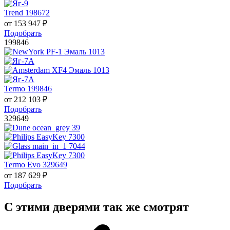
Trend 198672
от
153 947
₽
Подобрать
199846
Termo 199846
от
212 103
₽
Подобрать
329649
Termo Evo 329649
от
187 629
₽
Подобрать
С этими дверями так же смотрят