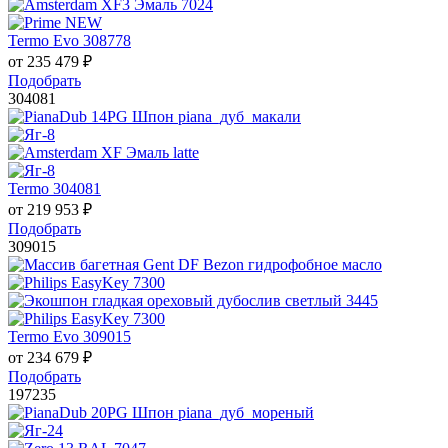
Termo Evo 308778
от
235 479
₽
Подобрать
304081
Termo 304081
от
219 953
₽
Подобрать
309015
Termo Evo 309015
от
234 679
₽
Подобрать
197235