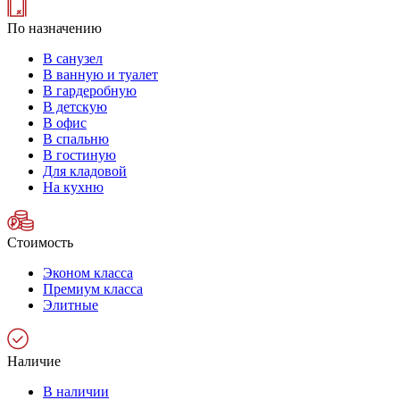
По назначению
В санузел
В ванную и туалет
В гардеробную
В детскую
В офис
В спальню
В гостиную
Для кладовой
На кухню
Стоимость
Эконом класса
Премиум класса
Элитные
Наличие
В наличии