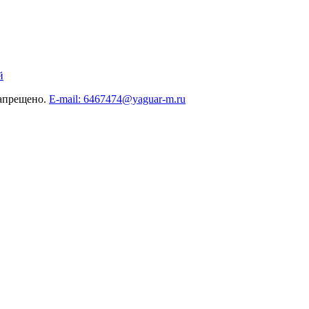
й
запрещено.
E-mail: 6467474@yaguar-m.ru