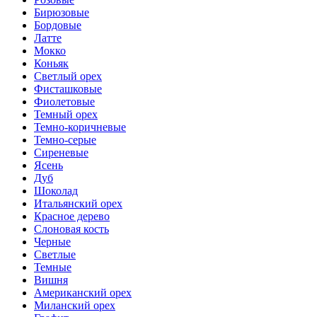
Бирюзовые
Бордовые
Латте
Мокко
Коньяк
Светлый орех
Фисташковые
Фиолетовые
Темный орех
Темно-коричневые
Темно-серые
Сиреневые
Ясень
Дуб
Шоколад
Итальянский орех
Красное дерево
Слоновая кость
Черные
Светлые
Темные
Вишня
Американский орех
Миланский орех