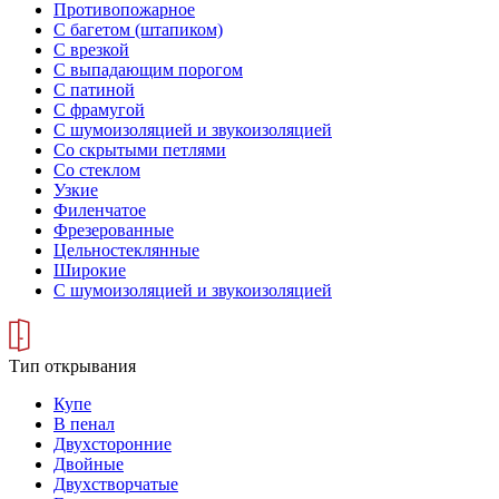
Противопожарное
С багетом (штапиком)
С врезкой
С выпадающим порогом
С патиной
С фрамугой
С шумоизоляцией и звукоизоляцией
Со скрытыми петлями
Со стеклом
Узкие
Филенчатое
Фрезерованные
Цельностеклянные
Широкие
С шумоизоляцией и звукоизоляцией
Тип открывания
Купе
В пенал
Двухсторонние
Двойные
Двухстворчатые