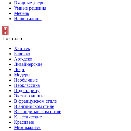
Входные двери
Умные решения
Мебель
Наши салоны
По стилю
Хай-тек
Барокко
Арт-деко
Дизайнерские
Лофт
Модерн
Необычные
Неоклассика
Под старину
Эксклюзивные
В французском стиле
В английском стиле
В скандинавском стиле
Классические
Красивые
Минимализм