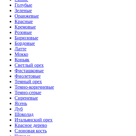
Голубые
Зеленые
Оранжевые
Красные
Кремовые
Розовые
Бирюзовые
Бордовые
Латте
Мокко
Коньяк
Светлый орех
Фисташковые
Фиолетовые
Темный орех
Темно-коричневые
Темно-серые
Сиреневые
Ясень
Дуб
Шоколад
Итальянский орех
Красное дерево
Слоновая кость