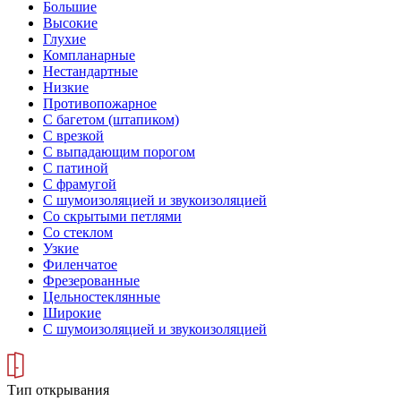
Большие
Высокие
Глухие
Компланарные
Нестандартные
Низкие
Противопожарное
С багетом (штапиком)
С врезкой
С выпадающим порогом
С патиной
С фрамугой
С шумоизоляцией и звукоизоляцией
Со скрытыми петлями
Со стеклом
Узкие
Филенчатое
Фрезерованные
Цельностеклянные
Широкие
С шумоизоляцией и звукоизоляцией
Тип открывания