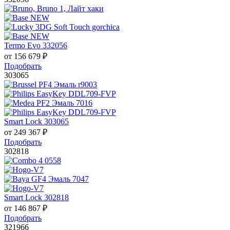
Termo Evo 332056
от
156 679
₽
Подобрать
303065
Smart Lock 303065
от
249 367
₽
Подобрать
302818
Smart Lock 302818
от
146 867
₽
Подобрать
321966