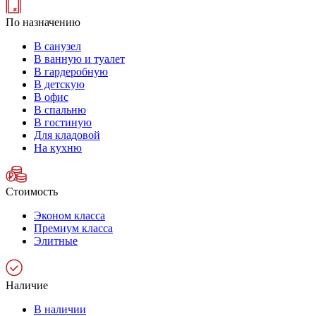
По назначению
В санузел
В ванную и туалет
В гардеробную
В детскую
В офис
В спальню
В гостиную
Для кладовой
На кухню
Стоимость
Эконом класса
Премиум класса
Элитные
Наличие
В наличии