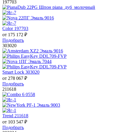
197703
Color 197703
от
175 172
₽
Подобрать
303020
Smart Lock 303020
от
278 067
₽
Подобрать
211618
Trend 211618
от
103 547
₽
Подобрать