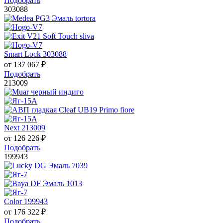
Подобрать
303088
Smart Lock 303088
от
137 067
₽
Подобрать
213009
Next 213009
от
126 226
₽
Подобрать
199943
Color 199943
от
176 322
₽
Подобрать