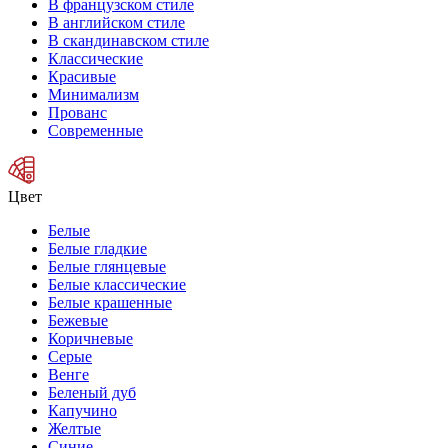
В французском стиле
В английском стиле
В скандинавском стиле
Классические
Красивые
Минимализм
Прованс
Современные
Цвет
Белые
Белые гладкие
Белые глянцевые
Белые классические
Белые крашенные
Бежевые
Коричневые
Серые
Венге
Беленый дуб
Капучино
Желтые
Синие