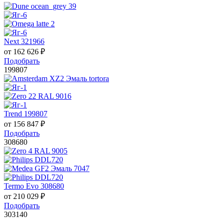
Next 321966
от
162 626
₽
Подобрать
199807
Trend 199807
от
156 847
₽
Подобрать
308680
Termo Evo 308680
от
210 029
₽
Подобрать
303140